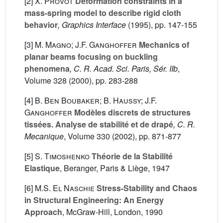
[2]
X. Provot
Deformation constraints in a
mass-spring model to describe rigid cloth
behavior
, Graphics Interface
(1995), pp. 147-155
[3]
M. Magno; J.F. Ganghoffer
Mechanics of
planar beams focusing on buckling
phenomena
, C. R. Acad. Sci. Paris, Sér. IIb
,
Volume 328
(2000), pp. 283-288
[4]
B. Ben Boubaker; B. Haussy; J.F.
Ganghoffer
Modèles discrets de structures
tissées. Analyse de stabilité et de drapé
, C. R.
Mecanique
, Volume 330
(2002), pp. 871-877
[5]
S. Timoshenko
Théorie de la Stabilité
Elastique
, Beranger, Paris & Liège, 1947
[6]
M.S. El Naschie
Stress-Stability and Chaos
in Structural Engineering: An Energy
Approach
, McGraw-Hill, London, 1990