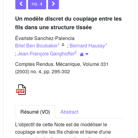
no. 4
Un modèle discret du couplage entre les
fils dans une structure tissée
Évariste Sanchez-Palencia
1
1
Bilel Ben Boubaker
;
Bernard Haussy
2
;
Jean-François Ganghoffer
Comptes Rendus. Mécanique, Volume 331
(2003) no. 4, pp. 295-302
Résumé (VO)
Abstract
L'objectif de cette Note est de modéliser le
couplage entre les fils chaı̂ne et trame d'une