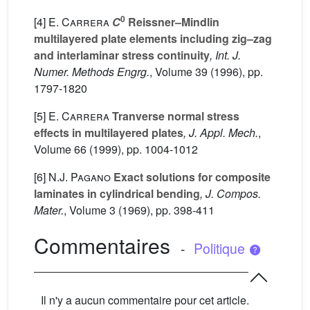
0
[4]
E. Carrera
C
Reissner–Mindlin
multilayered plate elements including zig–zag
and interlaminar stress continuity
, Int. J.
Numer. Methods Engrg.
, Volume 39
(1996), pp.
1797-1820
[5]
E. Carrera
Tranverse normal stress
effects in multilayered plates
, J. Appl. Mech.
,
Volume 66
(1999), pp. 1004-1012
[6]
N.J. Pagano
Exact solutions for composite
laminates in cylindrical bending
, J. Compos.
Mater.
, Volume 3
(1969), pp. 398-411
Commentaires
-
Politique
Il n'y a aucun commentaire pour cet article.