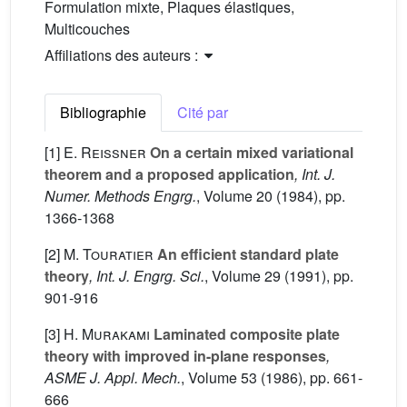
Formulation mixte, Plaques élastiques,
Multicouches
Affiliations des auteurs :
Bibliographie
Cité par
[1]
E. Reissner
On a certain mixed variational
theorem and a proposed application
, Int. J.
Numer. Methods Engrg.
, Volume 20
(1984), pp.
1366-1368
[2]
M. Touratier
An efficient standard plate
theory
, Int. J. Engrg. Sci.
, Volume 29
(1991), pp.
901-916
[3]
H. Murakami
Laminated composite plate
theory with improved in-plane responses
,
ASME J. Appl. Mech.
, Volume 53
(1986), pp. 661-
666