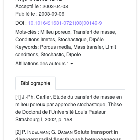
Accepté le :
2003-04-08
Publié le :
2003-09-06
DOI :
10.1016/S1631-0721(03)00149-9
Mots-clés :
Milieu poreux, Transfert de masse,
Conditions limites, Stochastique, Dipôle
Keywords:
Porous media, Mass transfer, Limit
conditions, Stochastic, Dipole
Affiliations des auteurs :
Bibliographie
[1] J.-Ph. Carlier, Etude du transfert de masse en
milieu poreux par approche stochastique, Thèse
de Doctorat de l'Université Louis Pasteur
Strasbourg I, 2002, p. 158
[2]
P. Indelman; G. Dagan
Solute transport in
divergent radial flow through heterogeneous