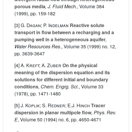
porous media
, J. Fluid Mech.
, Volume 384
(1999), pp. 159-182
[3]
G. Dagan; P. Indelman
Reactive solute
transport in flow between a recharging and a
pumping well in a heterogeneous aquifer
,
Water Resources Res.
, Volume 35
(1999) no. 12,
pp. 3639-3647
[4]
A. Kreft; A. Zuber
On the physical
meaning of the dispersion equation and its
solutions for different initial and boundary
conditions
, Chem. Engrg. Sci.
, Volume 33
(1978), pp. 1471-1480
[5]
J. Koplik; S. Redner; E.J. Hinch
Tracer
dispersion in planar multipole flow
, Phys. Rev.
E
, Volume 50
(1994) no. 6, pp. 4650-4671