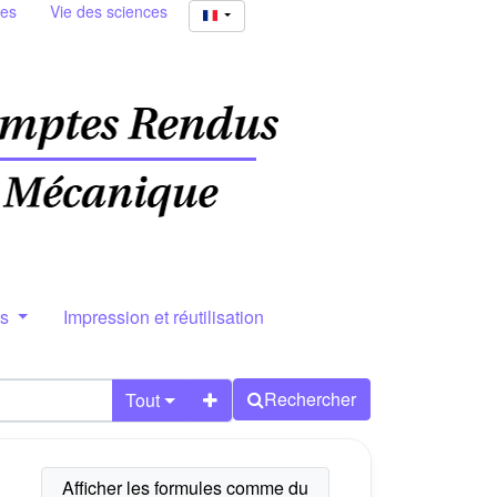
ies
Vie des sciences
rs
Impression et réutilisation
Rechercher
Tout