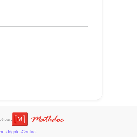
é par :
ons légales
Contact