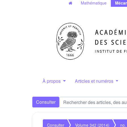
Mathématique
Mécan
À propos
Articles et numéros
Consulter
Consulter
Volume 342 (2014)
no.