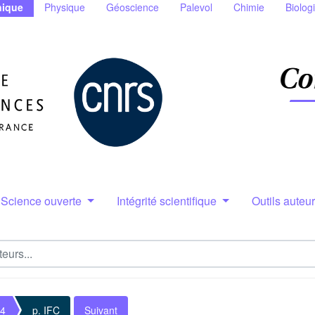
ique
Physique
Géoscience
Palevol
Chimie
Biolog
Science ouverte
Intégrité scientifique
Outils auteu
 4
p. IFC
Suivant