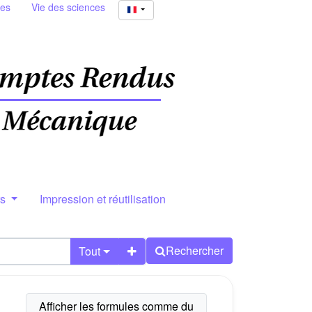
ies
Vie des sciences
rs
Impression et réutilisation
Rechercher
Tout