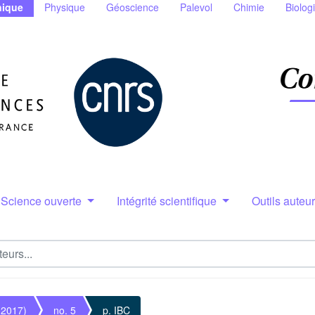
ique
Physique
Géoscience
Palevol
Chimie
Biolog
Science ouverte
Intégrité scientifique
Outils auteu
(2017)
no. 5
p. IBC