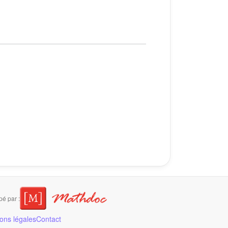
é par :
ons légales
Contact