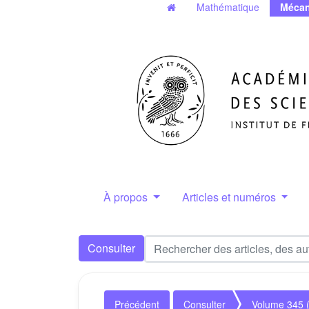
Mathématique
Mécan
À propos
Articles et numéros
Consulter
Précédent
Consulter
Volume 345 