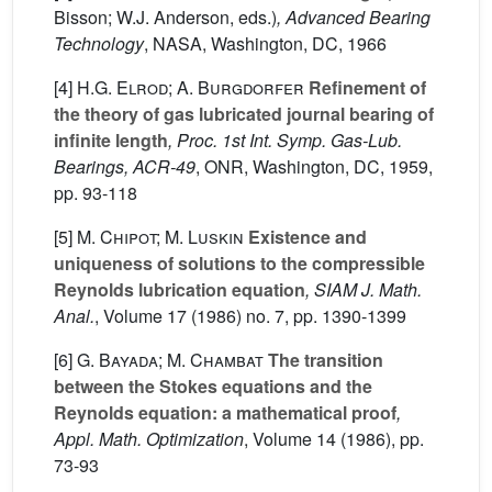
Bisson; W.J. Anderson, eds.)
, Advanced Bearing
Technology
, NASA, Washington, DC, 1966
[4]
H.G. Elrod; A. Burgdorfer
Refinement of
the theory of gas lubricated journal bearing of
infinite length
, Proc. 1st Int. Symp. Gas-Lub.
Bearings, ACR-49
, ONR, Washington, DC, 1959,
pp. 93-118
[5]
M. Chipot; M. Luskin
Existence and
uniqueness of solutions to the compressible
Reynolds lubrication equation
, SIAM J. Math.
Anal.
, Volume 17
(1986) no. 7, pp. 1390-1399
[6]
G. Bayada; M. Chambat
The transition
between the Stokes equations and the
Reynolds equation: a mathematical proof
,
Appl. Math. Optimization
, Volume 14
(1986), pp.
73-93