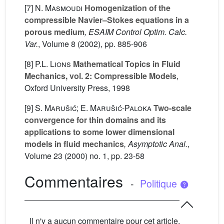
[7]
N. Masmoudi
Homogenization of the
compressible Navier–Stokes equations in a
porous medium
, ESAIM Control Optim. Calc.
Var.
, Volume 8
(2002), pp. 885-906
[8]
P.L. Lions
Mathematical Topics in Fluid
Mechanics, vol. 2: Compressible Models
,
Oxford University Press, 1998
[9]
S. Marušić; E. Marušić-Paloka
Two-scale
convergence for thin domains and its
applications to some lower dimensional
models in fluid mechanics
, Asymptotic Anal.
,
Volume 23
(2000) no. 1, pp. 23-58
Commentaires
-
Politique
Il n'y a aucun commentaire pour cet article.