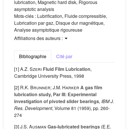
lubrication, Magnetic hard disk, Rigorous
asymptotic analysis
Mots-clés :
Lubrification, Fluide compressible,
Lubrication par gaz, Disque dur magnétique,
Analyse asymptotique rigoureuse
Affiliations des auteurs :
Bibliographie
Cité par
[1]
A.Z. Szeri
Fluid Film Lubrication
,
Cambridge University Press, 1998
[2]
R.K. Brunner; J.M. Harker
A gas film
lubrication study, Par III: Experimental
investigation of pivoted slider bearings
, IBM J.
Res. Development
, Volume 81
(1959), pp. 260-
274
[3]
J.S. Ausman
Gas-lubricated bearings
(E.E.