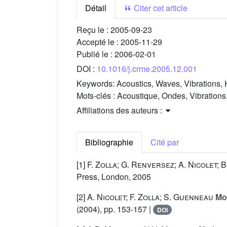
Détail
Citer cet article
Reçu le :
2005-09-23
Accepté le :
2005-11-29
Publié le :
2006-02-01
DOI :
10.1016/j.crme.2005.12.001
Keywords:
Acoustics, Waves, Vibrations, 
Mots-clés :
Acoustique, Ondes, Vibrations
Affiliations des auteurs :
Bibliographie
Cité par
[1]
F. Zolla; G. Renversez; A. Nicolet;
Press, London, 2005
[2]
A. Nicolet; F. Zolla; S. Guenneau
Mod
(2004), pp. 153-157 |
DOI