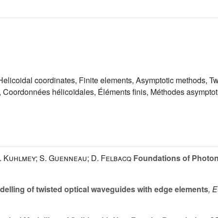
Helicoidal coordinates, Finite elements, Asymptotic methods, Tw
, Coordonnées hélicoïdales, Éléments finis, Méthodes asymptoti
 B. Kuhlmey; S. Guenneau; D. Felbacq
Foundations of Photoni
elling of twisted optical waveguides with edge elements
, 