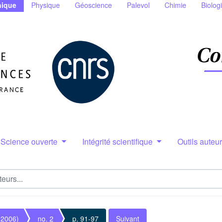
ique
Physique
Géoscience
Palevol
Chimie
Biolog
Science ouverte
Intégrité scientifique
Outils auteu
(2006)
no. 2
p. 91-97
Suivant