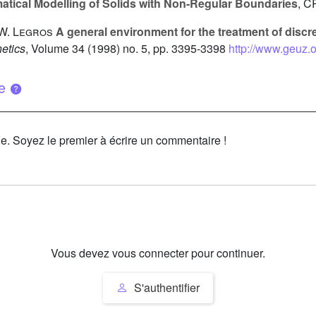
tical Modelling of Solids with Non-Regular Boundaries
, C
 W. Legros
A general environment for the treatment of discre
etics
, Volume 34
(1998) no. 5, pp. 3395-3398
http://www.geuz.
ue
le. Soyez le premier à écrire un commentaire !
Vous devez vous connecter pour continuer.
S'authentifier