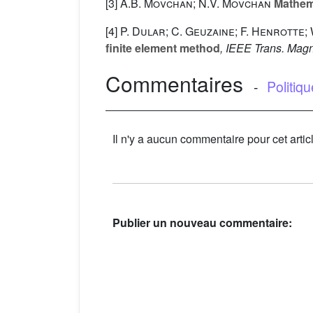
[3]
A.B. Movchan; N.V. Movchan
Mathema
[4]
P. Dular; C. Geuzaine; F. Henrotte;
finite element method
, IEEE Trans. Magn
Commentaires
-
Politiq
Il n'y a aucun commentaire pour cet artic
Publier un nouveau commentaire: