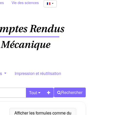
ies
Vie des sciences
rs
Impression et réutilisation
Rechercher
Tout