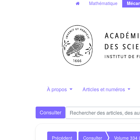
Mathématique
Mécan
À propos
Articles et numéros
Consulter
Précédent
Consulter
Volume 334 