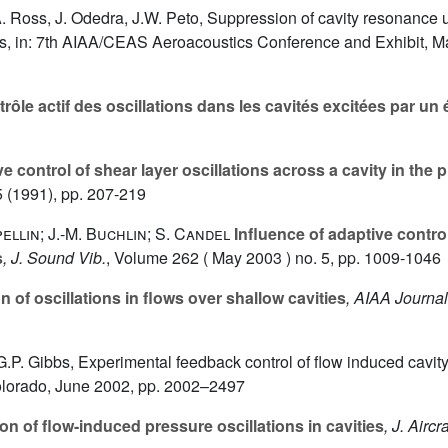
A. Ross, J. Odedra, J.W. Peto, Suppression of cavity resonance
ices, in: 7th AIAA/CEAS Aeroacoustics Conference and Exhibit, M
rôle actif des oscillations dans les cavités excitées par u
e control of shear layer oscillations across a cavity in the 
5
(1991), pp. 207-219
ellin; J.-M. Buchlin; S. Candel
Influence of adaptive control 
s
, J. Sound Vib.
, Volume 262
( May 2003 ) no. 5, pp. 1009-1046
 of oscillations in flows over shallow cavities
, AIAA Journal
 G.P. Gibbs, Experimental feedback control of flow induced cavi
olorado, June 2002, pp. 2002–2497
n of flow-induced pressure oscillations in cavities
, J. Aircra