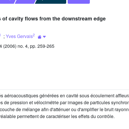
cs of cavity flows from the downstream edge
1
2
;
Yves Gervais
(2006) no. 4, pp. 259-265
ités aéroacoustiques générées en cavité sous écoulement affleura
es de pression et vélocimétrie par images de particules synchron
 couche de mélange afin d'atténuer ou d'amplifier le bruit rayonn
alable permettent de caractériser les effets du contrôle.