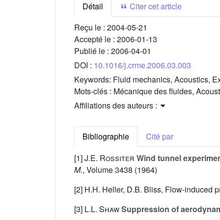
Détail
Citer cet article
Reçu le :
2004-05-21
Accepté le :
2006-01-13
Publié le :
2006-04-01
DOI :
10.1016/j.crme.2006.03.003
Keywords:
Fluid mechanics, Acoustics, Exp
Mots-clés :
Mécanique des fluides, Acousti
Affiliations des auteurs :
Bibliographie
Cité par
[1]
J.E. Rossiter
Wind tunnel experiment
M.
, Volume 3438
(1964)
[2] H.H. Heller, D.B. Bliss, Flow-induced 
[3]
L.L. Shaw
Suppression of aerodynamic