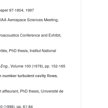
A paper 97-1804, 1997
rd AIAA Aerospace Sciences Meeting,
Aeroacoustics Conference and Exhibit,
tés, PhD thesis, Institut National
s Eng.
, Volume 100
(1978), pp. 152-165
h number turbulent cavity flows
,
t affleurant, PhD thesis, Université de
30
(1996), pp. 61-84