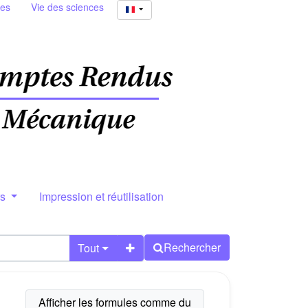
ies
Vie des sciences
rs
Impression et réutilisation
Rechercher
Tout