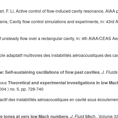
dari, F. Li, Active control of flow-induced cavity resonance, AIA
lliams, Cavity flow control simulations and experiments, in: 43
 of unsteady flow over a rectangular cavity, in: 4th AIAA/CEAS 
le adaptatif multivoies des instabilités aéroacoustiques des cavi
: Self-sustaining oscillations of flow past cavities
, J. Fluid
vais
Theoretical and experimental investigations in low Mac
04 ) no. 5, pp. 728-740
e actif des instabilités aéroacoustiques en cavité sous écoulemen
re tones at very low Mach numbers
, J. Fluid Mech.
, Volume 3