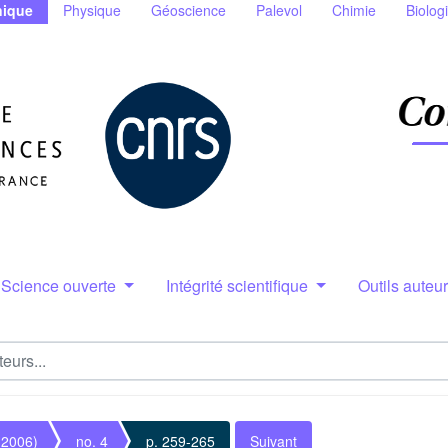
ique
Physique
Géoscience
Palevol
Chimie
Biolog
Science ouverte
Intégrité scientifique
Outils auteu
(2006)
no. 4
p. 259-265
Suivant