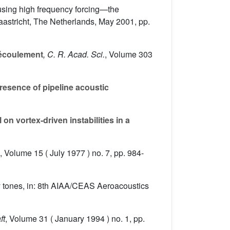
 using high frequency forcing—the
aastricht, The Netherlands, May 2001, pp.
n écoulement
, C. R. Acad. Sci.
, Volume 303
presence of pipeline acoustic
on vortex-driven instabilities in a
, Volume 15
( July 1977 ) no. 7, pp. 984-
ty tones, in: 8th AIAA/CEAS Aeroacoustics
ft
, Volume 31
( January 1994 ) no. 1, pp.