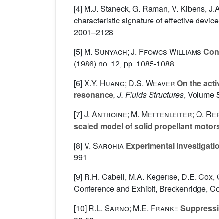
[4] M.J. Staneck, G. Raman, V. Kibens, J.
characteristic signature of effective dev
2001–2128
[5]
M. Sunyach; J. Ffowcs Williams
Cont
(1986) no. 12, pp. 1085-1088
[6]
X.Y. Huang; D.S. Weaver
On the activ
resonance
, J. Fluids Structures
, Volume 
[7]
J. Anthoine; M. Mettenleiter; O. Rep
scaled model of solid propellant motor
[8]
V. Sarohia
Experimental investigation
991
[9] R.H. Cabell, M.A. Kegerise, D.E. Cox,
Conference and Exhibit, Breckenridge, C
[10]
R.L. Sarno; M.E. Franke
Suppressio