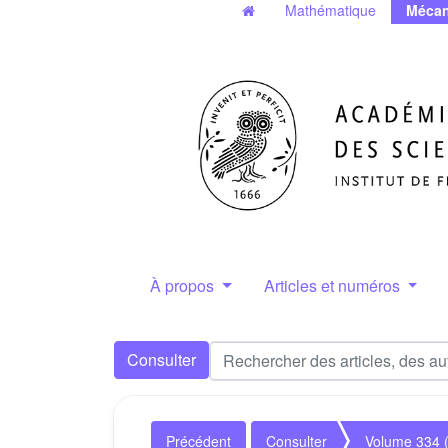
Mathématique
Mécan
À propos
Articles et numéros
Consulter
Précédent
Consulter
Volume 334 