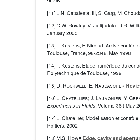
90-96
[11] L.N. Cattafesta, III, S. Garg, M. Chou
[12] C.W. Rowley, V. Juttijudata, D.R. Wi
January 2005
[13] T. Kestens, F. Nicoud, Active control
Toulouse, France, 98-2348, May 1998
[14] T. Kestens, Etude numérique du contro
Polytechnique de Toulouse, 1999
[15]
D. Rockwell; E. Naudascher
Review
[16]
L. Chatellier; J. Laumonier; Y. Ger
Experiments in Fluids
, Volume 36
( May 20
[17] L. Chatellier, Modélisation et contrôl
Poitiers, 2002
[18]
M.S. Howe
Edge, cavity and apertu