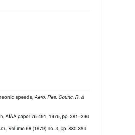
ansonic speeds
, Aero. Res. Counc. R. &
sion, AIAA paper 75-491, 1975, pp. 281–296
Am.
, Volume 66
(1979) no. 3, pp. 880-884