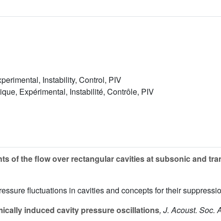
erimental, Instability, Control, PIV
que, Expérimental, Instabilité, Contrôle, PIV
s of the flow over rectangular cavities at subsonic and tr
pressure fluctuations in cavities and concepts for their suppres
ally induced cavity pressure oscillations
, J. Acoust. Soc. 