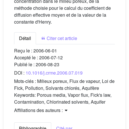
concentration dans le milieu poreux, de la
méthode choisie pour le calcul du coefficient de
diffusion effective moyen et de la valeur de la
constante d'Henry.
Détail
Citer cet article
Reçu le :
2006-06-01
Accepté le :
2006-07-12
Publié le :
2006-08-23
DOI :
10.1016/j.crme.2006.07.019
Mots-clés :
Milieux poreux, Flux de vapeur, Loi de
Fick, Pollution, Solvants chlorés, Aquifère
Keywords:
Porous media, Vapor flux, Fick's law,
Contamination, Chlorinated solvents, Aquifer
Affiliations des auteurs :
Bibliographie
Cité par