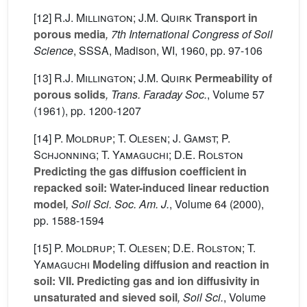
[12]
R.J. Millington; J.M. Quirk
Transport in
porous media
, 7th International Congress of Soil
Science
, SSSA, Madison, WI, 1960, pp. 97-106
[13]
R.J. Millington; J.M. Quirk
Permeability of
porous solids
, Trans. Faraday Soc.
, Volume 57
(1961), pp. 1200-1207
[14]
P. Moldrup; T. Olesen; J. Gamst; P.
Schjonning; T. Yamaguchi; D.E. Rolston
Predicting the gas diffusion coefficient in
repacked soil: Water-induced linear reduction
model
, Soil Sci. Soc. Am. J.
, Volume 64
(2000),
pp. 1588-1594
[15]
P. Moldrup; T. Olesen; D.E. Rolston; T.
Yamaguchi
Modeling diffusion and reaction in
soil: VII. Predicting gas and ion diffusivity in
unsaturated and sieved soil
, Soil Sci.
, Volume