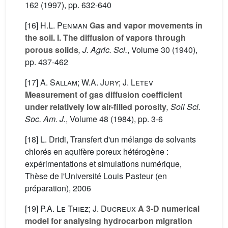
162
(1997), pp. 632-640
[16]
H.L. Penman
Gas and vapor movements in
the soil. I. The diffusion of vapors through
porous solids
, J. Agric. Sci.
, Volume 30
(1940),
pp. 437-462
[17]
A. Sallam; W.A. Jury; J. Letev
Measurement of gas diffusion coefficient
under relatively low air-filled porosity
, Soil Sci.
Soc. Am. J.
, Volume 48
(1984), pp. 3-6
[18] L. Dridi, Transfert d'un mélange de solvants
chlorés en aquifère poreux hétérogène :
expérimentations et simulations numérique,
Thèse de l'Université Louis Pasteur (en
préparation), 2006
[19]
P.A. Le Thiez; J. Ducreux
A 3-D numerical
model for analysing hydrocarbon migration