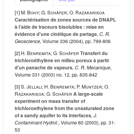
[1]
M. Bohy; G. Schäfer; O. Razakarisoa
Caractérisation de zones sources de DNAPL
à l'aide de traceurs bisolubles : mise en
évidence d'une cinétique de partage
, C. R.
Geoscience
, Volume 336
(2004), pp. 799-806
[2]
H. Benremita; G. Schäfer
Transfert du
trichloroéthylène en milieu poreux à partir
d'un panache de vapeurs
, C. R. Mecanique
,
Volume 331
(2003) no. 12, pp. 835-842
[3]
S. Jellali; H. Benremita; P. Muntzer; O.
Razakarisoa; G. Schäfer
A large-scale
experiment on mass transfer of
trichloroethylene from the unsaturated zone
of a sandy aquifer to its interfaces
, J.
Contaminant Hydrol.
, Volume 60
(2003), pp. 31-
53