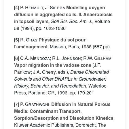
[4]
P. Renault; J. Sierra
Modelling oxygen
diffusion in aggregated soils. II. Anaerobiosis
in topsoil layers
, Soil Sci. Soc. Am. J.
, Volume
58
(1994), pp. 1023-1030
[5]
R. Gras
Physique du sol pour
l'aménagement
, Masson, Paris, 1988 (587 pp)
[6]
C.A. Mendoza; R.L. Johnson; R.W. Gillham
Vapor migration in the vadose zone
(J.F.
Pankow; J.A. Cherry, eds.)
, Dense Chlorinated
Solvents and Other DNAPLs in Groundwater:
History, Behavior, and Remediation
, Waterloo
Press, Portland, OR, 1996, pp. 179-201
[7]
P. Grathwohl
Diffusion in Natural Porous
Media: Contaminant Transport,
Sorption/Desorption and Dissolution Kinetics
,
Kluwer Academic Publishers, Dordrecht, The