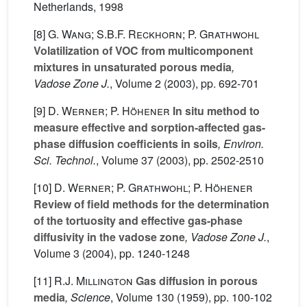
Netherlands, 1998
[8]
G. Wang; S.B.F. Reckhorn; P. Grathwohl
Volatilization of VOC from multicomponent
mixtures in unsaturated porous media
,
Vadose Zone J.
, Volume 2
(2003), pp. 692-701
[9]
D. Werner; P. Höhener
In situ method to
measure effective and sorption-affected gas-
phase diffusion coefficients in soils
, Environ.
Sci. Technol.
, Volume 37
(2003), pp. 2502-2510
[10]
D. Werner; P. Grathwohl; P. Höhener
Review of field methods for the determination
of the tortuosity and effective gas-phase
diffusivity in the vadose zone
, Vadose Zone J.
,
Volume 3
(2004), pp. 1240-1248
[11]
R.J. Millington
Gas diffusion in porous
media
, Science
, Volume 130
(1959), pp. 100-102