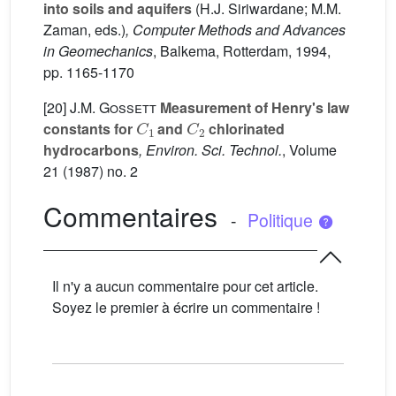
into soils and aquifers
(H.J. Siriwardane; M.M.
Zaman, eds.)
, Computer Methods and Advances
in Geomechanics
, Balkema, Rotterdam, 1994,
pp. 1165-1170
[20]
J.M. Gossett
Measurement of Henry's law
C
1
C
2
constants for
and
chlorinated
hydrocarbons
, Environ. Sci. Technol.
, Volume
21
(1987) no. 2
Commentaires
-
Politique
Il n'y a aucun commentaire pour cet article.
Soyez le premier à écrire un commentaire !