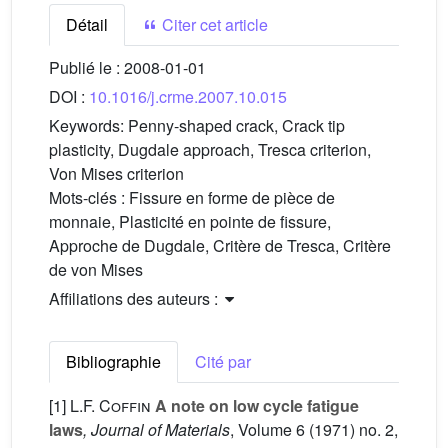
Détail
Citer cet article
Publié le :
2008-01-01
DOI :
10.1016/j.crme.2007.10.015
Keywords:
Penny-shaped crack, Crack tip
plasticity, Dugdale approach, Tresca criterion,
Von Mises criterion
Mots-clés :
Fissure en forme de pièce de
monnaie, Plasticité en pointe de fissure,
Approche de Dugdale, Critère de Tresca, Critère
de von Mises
Affiliations des auteurs :
Bibliographie
Cité par
[1]
L.F. Coffin
A note on low cycle fatigue
laws
, Journal of Materials
, Volume 6
(1971) no. 2,