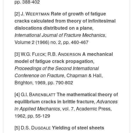
pp. 388-402
[2]
J. Weertman
Rate of growth of fatigue
cracks calculated from theory of infinitesimal
dislocations distributed on a plane
,
International Journal of Fracture Mechanics
,
Volume 2
(1966) no. 2, pp. 460-467
[3]
W.G. Fleck; R.B. Anderson
A mechanical
model of fatigue crack propagation
,
Proceedings of the Second International
Conference on Fracture
, Chapman & Hall,
Brighton, 1969, pp. 790-802
[4]
G.I. Barenblatt
The mathematical theory of
equilibrium cracks in brittle fracture
, Advances
in Applied Mechanics
, vol. 7
, Academic Press,
1962, pp. 55-129
[5]
D.S. Dugdale
Yielding of steel sheets