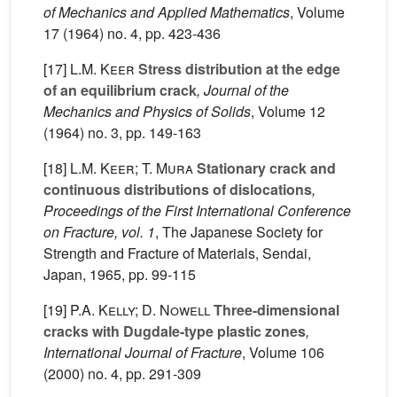
of Mechanics and Applied Mathematics
, Volume
17
(1964) no. 4, pp. 423-436
[17]
L.M. Keer
Stress distribution at the edge
of an equilibrium crack
, Journal of the
Mechanics and Physics of Solids
, Volume 12
(1964) no. 3, pp. 149-163
[18]
L.M. Keer; T. Mura
Stationary crack and
continuous distributions of dislocations
,
Proceedings of the First International Conference
on Fracture, vol. 1
, The Japanese Society for
Strength and Fracture of Materials, Sendai,
Japan, 1965, pp. 99-115
[19]
P.A. Kelly; D. Nowell
Three-dimensional
cracks with Dugdale-type plastic zones
,
International Journal of Fracture
, Volume 106
(2000) no. 4, pp. 291-309