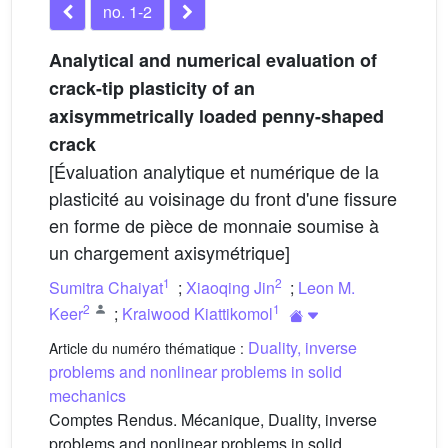
no. 1-2
Analytical and numerical evaluation of
crack-tip plasticity of an
axisymmetrically loaded penny-shaped
crack
[Évaluation analytique et numérique de la
plasticité au voisinage du front d'une fissure
en forme de pièce de monnaie soumise à
un chargement axisymétrique]
1
2
Sumitra Chaiyat
;
Xiaoqing Jin
;
Leon M.
2
1
Keer
;
Kraiwood Kiattikomol
Duality, inverse
Article du numéro thématique :
problems and nonlinear problems in solid
mechanics
Comptes Rendus. Mécanique, Duality, inverse
problems and nonlinear problems in solid