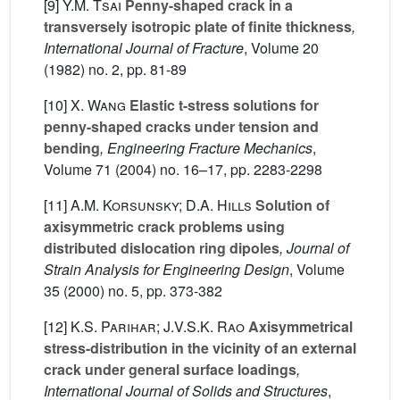
[9]
Y.M. Tsai
Penny-shaped crack in a
transversely isotropic plate of finite thickness
,
International Journal of Fracture
, Volume 20
(1982) no. 2, pp. 81-89
[10]
X. Wang
Elastic t-stress solutions for
penny-shaped cracks under tension and
bending
, Engineering Fracture Mechanics
,
Volume 71
(2004) no. 16–17, pp. 2283-2298
[11]
A.M. Korsunsky; D.A. Hills
Solution of
axisymmetric crack problems using
distributed dislocation ring dipoles
, Journal of
Strain Analysis for Engineering Design
, Volume
35
(2000) no. 5, pp. 373-382
[12]
K.S. Parihar; J.V.S.K. Rao
Axisymmetrical
stress-distribution in the vicinity of an external
crack under general surface loadings
,
International Journal of Solids and Structures
,