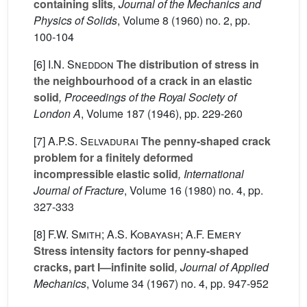
containing slits
, Journal of the Mechanics and
Physics of Solids
, Volume 8
(1960) no. 2, pp.
100-104
[6]
I.N. Sneddon
The distribution of stress in
the neighbourhood of a crack in an elastic
solid
, Proceedings of the Royal Society of
London A
, Volume 187
(1946), pp. 229-260
[7]
A.P.S. Selvadurai
The penny-shaped crack
problem for a finitely deformed
incompressible elastic solid
, International
Journal of Fracture
, Volume 16
(1980) no. 4, pp.
327-333
[8]
F.W. Smith; A.S. Kobayash; A.F. Emery
Stress intensity factors for penny-shaped
cracks, part I—infinite solid
, Journal of Applied
Mechanics
, Volume 34
(1967) no. 4, pp. 947-952