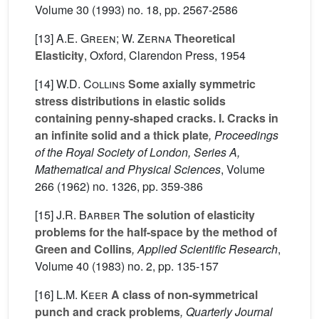
Volume 30
(1993) no. 18, pp. 2567-2586
[13]
A.E. Green; W. Zerna
Theoretical
Elasticity
, Oxford, Clarendon Press, 1954
[14]
W.D. Collins
Some axially symmetric
stress distributions in elastic solids
containing penny-shaped cracks. I. Cracks in
an infinite solid and a thick plate
, Proceedings
of the Royal Society of London, Series A,
Mathematical and Physical Sciences
, Volume
266
(1962) no. 1326, pp. 359-386
[15]
J.R. Barber
The solution of elasticity
problems for the half-space by the method of
Green and Collins
, Applied Scientific Research
,
Volume 40
(1983) no. 2, pp. 135-157
[16]
L.M. Keer
A class of non-symmetrical
punch and crack problems
, Quarterly Journal