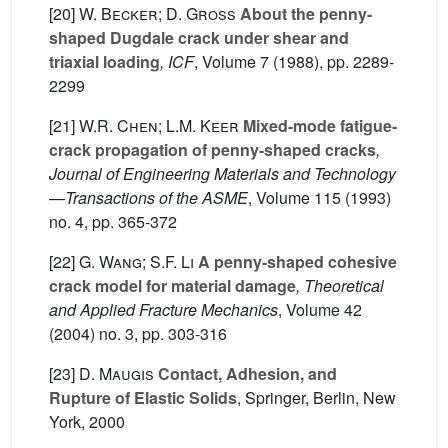
[20]
W. Becker; D. Gross
About the penny-
shaped Dugdale crack under shear and
triaxial loading
, ICF
, Volume 7
(1988), pp. 2289-
2299
[21]
W.R. Chen; L.M. Keer
Mixed-mode fatigue-
crack propagation of penny-shaped cracks
,
Journal of Engineering Materials and Technology
—Transactions of the ASME
, Volume 115
(1993)
no. 4, pp. 365-372
[22]
G. Wang; S.F. Li
A penny-shaped cohesive
crack model for material damage
, Theoretical
and Applied Fracture Mechanics
, Volume 42
(2004) no. 3, pp. 303-316
[23]
D. Maugis
Contact, Adhesion, and
Rupture of Elastic Solids
, Springer, Berlin, New
York, 2000