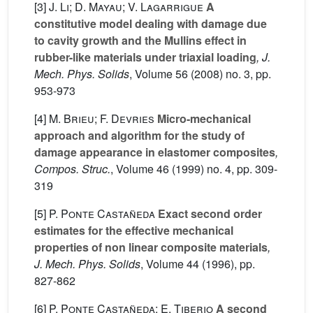
[3]
J. Li; D. Mayau; V. Lagarrigue
A
constitutive model dealing with damage due
to cavity growth and the Mullins effect in
rubber-like materials under triaxial loading
, J.
Mech. Phys. Solids
, Volume 56
(2008) no. 3, pp.
953-973
[4]
M. Brieu; F. Devries
Micro-mechanical
approach and algorithm for the study of
damage appearance in elastomer composites
,
Compos. Struc.
, Volume 46
(1999) no. 4, pp. 309-
319
[5]
P. Ponte Castañeda
Exact second order
estimates for the effective mechanical
properties of non linear composite materials
,
J. Mech. Phys. Solids
, Volume 44
(1996), pp.
827-862
[6]
P. Ponte Castañeda; E. Tiberio
A second