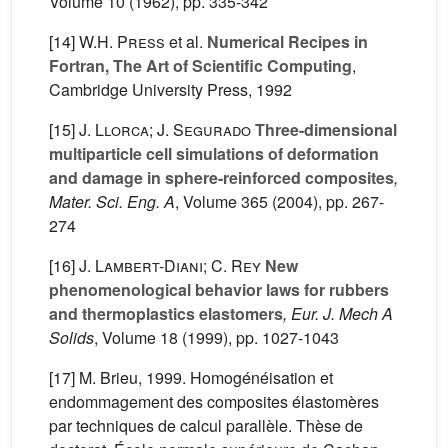
Volume 10
(1962), pp. 335-342
[14]
W.H. Press
et al.
Numerical Recipes in
Fortran, The Art of Scientific Computing
,
Cambridge University Press, 1992
[15]
J. Llorca; J. Segurado
Three-dimensional
multiparticle cell simulations of deformation
and damage in sphere-reinforced composites
,
Mater. Sci. Eng. A
, Volume 365
(2004), pp. 267-
274
[16]
J. Lambert-Diani; C. Rey
New
phenomenological behavior laws for rubbers
and thermoplastics elastomers
, Eur. J. Mech A
Solids
, Volume 18
(1999), pp. 1027-1043
[17] M. Brieu, 1999. Homogénéisation et
endommagement des composites élastomères
par techniques de calcul parallèle. Thèse de