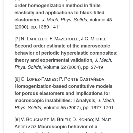
order homogenization method in finite
elasticity and applications to black-filled
elastomers
, J. Mech. Phys. Solids
, Volume 48
(2000), pp. 1389-1411
[7]
N. Lahellec; F. Mazerolle; J.C. Michel
Second order estimate of the macroscopic
behavior of periodic hyperelastic composites:
theory and experimental validation
, J. Mech.
Phys. Solids
, Volume 52
(2004), pp. 27-49
[8]
O. Lopez-Pamies; P. Ponte Castañeda
Homogenization-based constitutive models
for porous elastomers and implications for
macroscopic instabilities: I Analysis
, J. Mech.
Phys. Solids
, Volume 55
(2007), pp. 1677-1701
[9]
V. Bouchart; M. Brieu; D. Kondo; M. Naït-
Abdelaziz
Macroscopic behavior of a