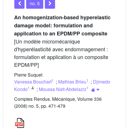
no. 5
An homogenization-based hyperelastic
damage model: formulation and
application to an EPDM/PP composite
[Un modèle micromécanique
d'hyperélasticité avec endommagement :
formulation et application à un composite
EPDM/PP]
Pierre Suquet
1
1
Vanessa Bouchart
;
Mathias Brieu
;
Djimedo
1
1
Kondo
;
Moussa Naït-Abdelaziz
Comptes Rendus. Mécanique, Volume 336
(2008) no. 5, pp. 471-479