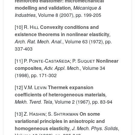
reinforced elastomer: micromechanical
modelling and validation
, Mécanique &
Industries
, Volume 8
(2007), pp. 199-205
[10]
R. Hill
Convexity conditions and
existence theorems in nonlinear elasticity
,
Arch. Rat. Mech. Anal.
, Volume 63
(1972), pp.
337-403
[11]
P. Ponte-Castañeda; P. Suquet
Nonlinear
composites
, Adv. Appl. Mech.
, Volume 34
(1998), pp. 171-302
[12]
V.M. Levin
Thermek expansion
coefficients of heterogeneous materials
,
Mekh. Tverd. Tela
, Volume 2
(1967), pp. 83-94
[13]
Z. Hashin; S. Shtrikman
On some
variational principles in anisotropic and
homogeneous elasticity
, J. Mech. Phys. Solids
,