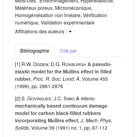
Mots-clés :
Endommagement, Hyperélasticité,
Matériaux poreux, Micromécanique,
Homogénéisation non linéaire, Vérification
numérique, Validation expérimentale
Affiliations des auteurs :
Bibliographie
Cité par
[1]
R.W. Ogden; D.G. Roxburgh
A pseudo-
elastic model for the Mullins effect in filled
rubber
, Proc. R. Soc. Lond. A
, Volume 455
(1999), pp. 2861-2878
[2]
S. Govindjee; J.C. Simo
A micro-
mechanically based continuum damage
model for carbon black-filled rubbers
incorporating Mullins effect
, J. Mech. Phys.
Solids
, Volume 39
(1991) no. 1, pp. 87-112