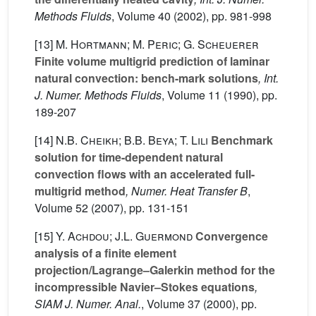
Methods Fluids
, Volume 40
(2002), pp. 981-998
[13]
M. Hortmann; M. Peric; G. Scheuerer
Finite volume multigrid prediction of laminar
natural convection: bench-mark solutions
, Int.
J. Numer. Methods Fluids
, Volume 11
(1990), pp.
189-207
[14]
N.B. Cheikh; B.B. Beya; T. Lili
Benchmark
solution for time-dependent natural
convection flows with an accelerated full-
multigrid method
, Numer. Heat Transfer B
,
Volume 52
(2007), pp. 131-151
[15]
Y. Achdou; J.L. Guermond
Convergence
analysis of a finite element
projection/Lagrange–Galerkin method for the
incompressible Navier–Stokes equations
,
SIAM J. Numer. Anal.
, Volume 37
(2000), pp.