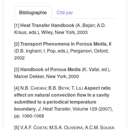
Bibliographie
Cité par
[1]
Heat Transfer Handbook
(A. Bejan; A.D.
Kraus, eds.), Wiley, New York, 2003
[2]
Transport Phenomena in Porous Media, II
(D.B. Ingham; I. Pop, eds.), Pergamon, Oxford,
2002
[3]
Handbook of Porous Media
(K. Vafai, ed.),
Marcel Dekker, New York, 2000
[4]
N.B. Cheikh; B.B. Beya; T. Lili
Aspect ratio
effect on natural convection flow in a cavity
submitted to a periodical temperature
boundary
, J. Heat Transfer
, Volume 129
(2007),
pp. 1060-1068
[5]
V.A.F. Costa; M.S.A. Oliveira; A.C.M. Sousa