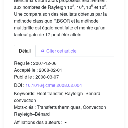
Benchmark sont alors proposées relativement
3
4
5
6
aux nombres de Rayleigh 10
, 10
, 10
et 10
.
Une comparaison des résultats obtenus par la
méthode classique RBSOR et la méthode
multigrille est également faite et montre qu'un
facteur gain de 17 peut être atteint.
Détail
Citer cet article
Reçu le :
2007-12-06
Accepté le :
2008-02-01
Publié le :
2008-03-07
DOI :
10.1016/j.crme.2008.02.004
Keywords:
Heat transfer, Rayleigh–Bénard
convection
Mots-clés :
Transferts thermiques, Convection
Rayleigh–Bénard
Affiliations des auteurs :