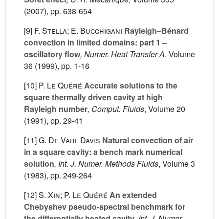
(2007), pp. 638-654
[9]
F. Stella; E. Bucchigani
Rayleigh–Bénard
convection in limited domains: part 1 –
oscillatory flow
, Numer. Heat Transfer A
, Volume
36
(1999), pp. 1-16
[10]
P. Le Quéré
Accurate solutions to the
square thermally driven cavity at high
Rayleigh number
, Comput. Fluids
, Volume 20
(1991), pp. 29-41
[11]
G. De Vahl Davis
Natural convection of air
in a square cavity: a bench mark numerical
solution
, Int. J. Numer. Methods Fluids
, Volume 3
(1983), pp. 249-264
[12]
S. Xin; P. Le Quéré
An extended
Chebyshev pseudo-spectral benchmark for
the differentially heated cavity
, Int. J. Numer.