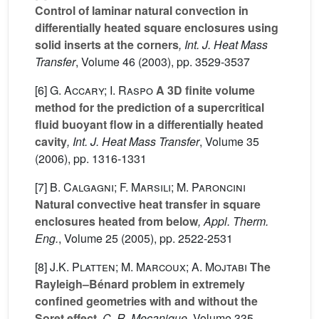
Control of laminar natural convection in
differentially heated square enclosures using
solid inserts at the corners
, Int. J. Heat Mass
Transfer
, Volume 46
(2003), pp. 3529-3537
[6]
G. Accary; I. Raspo
A 3D finite volume
method for the prediction of a supercritical
fluid buoyant flow in a differentially heated
cavity
, Int. J. Heat Mass Transfer
, Volume 35
(2006), pp. 1316-1331
[7]
B. Calgagni; F. Marsili; M. Paroncini
Natural convective heat transfer in square
enclosures heated from below
, Appl. Therm.
Eng.
, Volume 25
(2005), pp. 2522-2531
[8]
J.K. Platten; M. Marcoux; A. Mojtabi
The
Rayleigh–Bénard problem in extremely
confined geometries with and without the
Soret effect
, C. R. Mecanique
, Volume 335