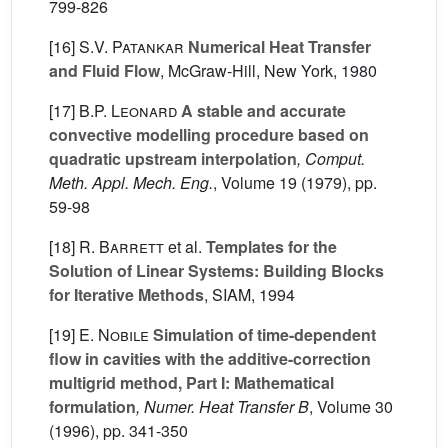
799-826
[16]
S.V. Patankar
Numerical Heat Transfer
and Fluid Flow
, McGraw-Hill, New York, 1980
[17]
B.P. Leonard
A stable and accurate
convective modelling procedure based on
quadratic upstream interpolation
, Comput.
Meth. Appl. Mech. Eng.
, Volume 19
(1979), pp.
59-98
[18]
R. Barrett
et al.
Templates for the
Solution of Linear Systems: Building Blocks
for Iterative Methods
, SIAM, 1994
[19]
E. Nobile
Simulation of time-dependent
flow in cavities with the additive-correction
multigrid method, Part I: Mathematical
formulation
, Numer. Heat Transfer B
, Volume 30
(1996), pp. 341-350