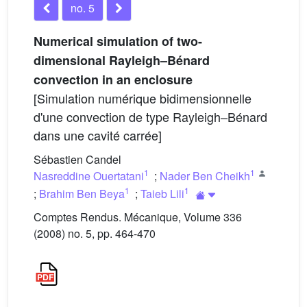
no. 5
Numerical simulation of two-
dimensional Rayleigh–Bénard
convection in an enclosure
[Simulation numérique bidimensionnelle
d'une convection de type Rayleigh–Bénard
dans une cavité carrée]
Sébastien Candel
1
1
Nasreddine Ouertatani
;
Nader Ben Cheikh
1
1
;
Brahim Ben Beya
;
Taieb Lili
Comptes Rendus. Mécanique, Volume 336
(2008) no. 5, pp. 464-470