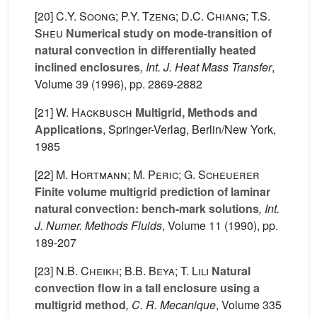
[20]
C.Y. Soong; P.Y. Tzeng; D.C. Chiang; T.S.
Sheu
Numerical study on mode-transition of
natural convection in differentially heated
inclined enclosures
, Int. J. Heat Mass Transfer
,
Volume 39
(1996), pp. 2869-2882
[21]
W. Hackbusch
Multigrid, Methods and
Applications
, Springer-Verlag, Berlin/New York,
1985
[22]
M. Hortmann; M. Peric; G. Scheuerer
Finite volume multigrid prediction of laminar
natural convection: bench-mark solutions
, Int.
J. Numer. Methods Fluids
, Volume 11
(1990), pp.
189-207
[23]
N.B. Cheikh; B.B. Beya; T. Lili
Natural
convection flow in a tall enclosure using a
multigrid method
, C. R. Mecanique
, Volume 335