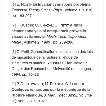
[6]
E. Noether
Invariant variations problems
,
Transport Theory Statist. Phys.
, Volume 1
(1918),
pp. 183-207
[7]
F. Dubois; C. Chazal; C. Petit
A finite
element analysis of creep-crack growth in
viscoelastic media
, Mech. Time-Dependent
Mater.
, Volume 2
(1999), pp. 269-286
[8] C. Petit, Généralisation et application des lois
de mécanique de la rupture à l'étude de
structures et matériaux fissurés, Habilitation à
Diriger des Recherches, Université de Limoges,
1994, pp. 15–22
[9]
P. Destuynder; M. Djaoua; S. Lescure
Quelques remarques sur la mécanique de la
rupture élastique
, J. Méc. Théor. Appl.
, Volume
2
(1983), pp. 113-135