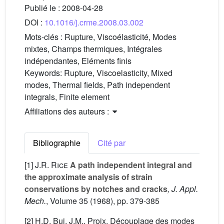
Publié le :
2008-04-28
DOI :
10.1016/j.crme.2008.03.002
Mots-clés :
Rupture, Viscoélasticité, Modes
mixtes, Champs thermiques, Intégrales
indépendantes, Eléments finis
Keywords:
Rupture, Viscoelasticity, Mixed
modes, Thermal fields, Path independent
integrals, Finite element
Affiliations des auteurs :
Bibliographie
Cité par
[1]
J.R. Rice
A path independent integral and
the approximate analysis of strain
conservations by notches and cracks
, J. Appl.
Mech.
, Volume 35
(1968), pp. 379-385
[2] H.D. Bui, J.M., Proix, Découplage des modes