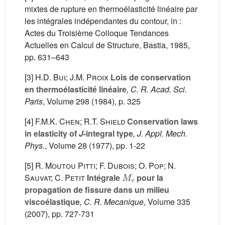
mixtes de rupture en thermoélasticité linéaire par
les intégrales indépendantes du contour, in :
Actes du Troisième Colloque Tendances
Actuelles en Calcul de Structure, Bastia, 1985,
pp. 631–643
[3]
H.D. Bui; J.M. Proix
Lois de conservation
en thermoélasticité linéaire
, C. R. Acad. Sci.
Paris
, Volume 298
(1984), p. 325
[4]
F.M.K. Chen; R.T. Shield
Conservation laws
in elasticity of
J
-integral type
, J. Appl. Mech.
Phys.
, Volume 28
(1977), pp. 1-22
[5]
R. Moutou Pitti; F. Dubois; O. Pop; N.
M
v
Sauvat; C. Petit
Intégrale
pour la
propagation de fissure dans un milieu
viscoélastique
, C. R. Mecanique
, Volume 335
(2007), pp. 727-731