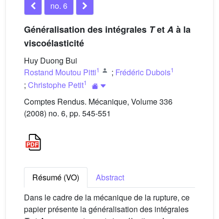
no. 6
Généralisation des intégrales
T
et
A
à la
viscoélasticité
Huy Duong Bui
1
1
Rostand Moutou Pitti
;
Frédéric Dubois
1
;
Christophe Petit
Comptes Rendus. Mécanique, Volume 336
(2008) no. 6, pp. 545-551
Résumé (VO)
Abstract
Dans le cadre de la mécanique de la rupture, ce
papier présente la généralisation des intégrales