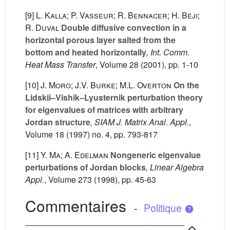
[9]
L. Kalla; P. Vasseur; R. Bennacer; H. Beji;
R. Duval
Double diffusive convection in a
horizontal porous layer salted from the
bottom and heated horizontally
, Int. Comm.
Heat Mass Transfer
, Volume 28
(2001), pp. 1-10
[10]
J. Moro; J.V. Burke; M.L. Overton
On the
Lidskii–Vishik–Lyusternik perturbation theory
for eigenvalues of matrices with arbitrary
Jordan structure
, SIAM J. Matrix Anal. Appl.
,
Volume 18
(1997) no. 4, pp. 793-817
[11]
Y. Ma; A. Edelman
Nongeneric eigenvalue
perturbations of Jordan blocks
, Linear Algebra
Appl.
, Volume 273
(1998), pp. 45-63
Commentaires
-
Politique