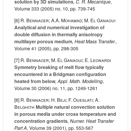
solution by 3D simulations
, C. R. Mecanique
,
Volume 333
(2005) no. 10, pp. 739-745
[6]
R. Bennacer; A.A. Mohamad; M. El Ganaoui
Analytical and numerical investigation of
double diffusion in thermally anisotropy
multilayer porous medium
, Heat Mass Transfer.
,
Volume 41
(2005), pp. 298-305
[7]
R. Bennacer; M. El Ganaoui; E. Leonardi
Symmetry breaking of melt flow typically
encountered in a Bridgman configuration
heated from below
, Appl. Math. Modelling
,
Volume 30
(2006) no. 11, pp. 1249-1261
[8]
R. Bennacer; H. Beji; F. Oueslati; A.
Belghith
Multiple natural convection solution
in porous media under cross temperature and
concentration gradients
, Numer. Heat Transfer
Part A
, Volume 39
(2001), pp. 553-567