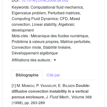
DOI :
10.1016/j.crme.2008.06.002
Keywords:
Computational fluid mechanics,
Eigenvalue problem, Perturbed matrices,
Computing Fluid Dynamics: CFD, Mixed
convection, Linear stability, Algebraic
development
Mots-clés :
Mécanique des fluides numérique,
Problème à valeurs propres, Matrice perturbée,
Convection mixte, Stabilité linéaire,
Développement algébrique
Affiliations des auteurs :
Bibliographie
Cité par
[1]
M. Mamou; P. Vasseur; E. Bilgen
Double-
diffusive convection instability in a vertical
porous enclosure
, J. Fluid Mech.
, Volume 368
(1998), pp. 263-289