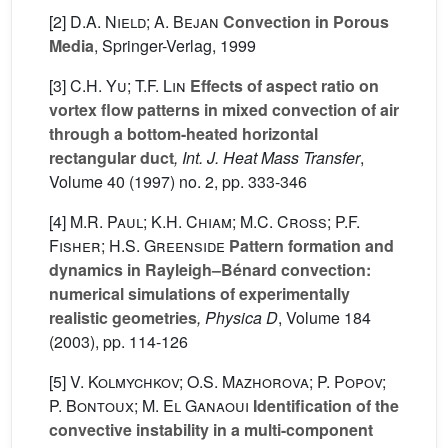
[2]
D.A. Nield; A. Bejan
Convection in Porous
Media
, Springer-Verlag, 1999
[3]
C.H. Yu; T.F. Lin
Effects of aspect ratio on
vortex flow patterns in mixed convection of air
through a bottom-heated horizontal
rectangular duct
, Int. J. Heat Mass Transfer
,
Volume 40
(1997) no. 2, pp. 333-346
[4]
M.R. Paul; K.H. Chiam; M.C. Cross; P.F.
Fisher; H.S. Greenside
Pattern formation and
dynamics in Rayleigh–Bénard convection:
numerical simulations of experimentally
realistic geometries
, Physica D
, Volume 184
(2003), pp. 114-126
[5]
V. Kolmychkov; O.S. Mazhorova; P. Popov;
P. Bontoux; M. El Ganaoui
Identification of the
convective instability in a multi-component