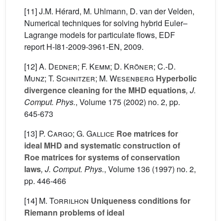
[11] J.M. Hérard, M. Uhlmann, D. van der Velden,
Numerical techniques for solving hybrid Euler–
Lagrange models for particulate flows, EDF
report H-I81-2009-3961-EN, 2009.
[12]
A. Dedner; F. Kemm; D. Kröner; C.-D.
Munz; T. Schnitzer; M. Wesenberg
Hyperbolic
divergence cleaning for the MHD equations
, J.
Comput. Phys.
, Volume 175
(2002) no. 2, pp.
645-673
[13]
P. Cargo; G. Gallice
Roe matrices for
ideal MHD and systematic construction of
Roe matrices for systems of conservation
laws
, J. Comput. Phys.
, Volume 136
(1997) no. 2,
pp. 446-466
[14]
M. Torrilhon
Uniqueness conditions for
Riemann problems of ideal