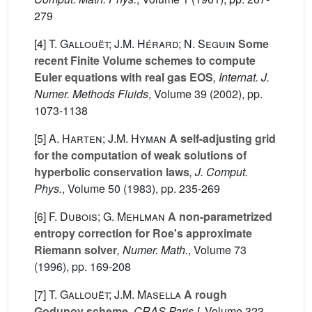
279
[4]
T. Gallouët; J.M. Hérard; N. Seguin
Some
recent Finite Volume schemes to compute
Euler equations with real gas EOS
, Internat. J.
Numer. Methods Fluids
, Volume 39
(2002), pp.
1073-1138
[5]
A. Harten; J.M. Hyman
A self-adjusting grid
for the computation of weak solutions of
hyperbolic conservation laws
, J. Comput.
Phys.
, Volume 50
(1983), pp. 235-269
[6]
F. Dubois; G. Mehlman
A non-parametrized
entropy correction for Roe's approximate
Riemann solver
, Numer. Math.
, Volume 73
(1996), pp. 169-208
[7]
T. Gallouët; J.M. Masella
A rough
Godunov scheme
, CRAS Paris I
, Volume 323