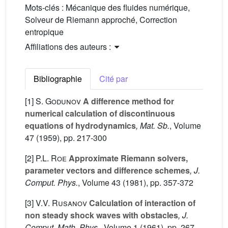
Mots-clés :
Mécanique des fluides numérique,
Solveur de Riemann approché, Correction
entropique
Affiliations des auteurs :
Bibliographie
Cité par
[1]
S. Godunov
A difference method for
numerical calculation of discontinuous
equations of hydrodynamics
, Mat. Sb.
, Volume
47
(1959), pp. 217-300
[2]
P.L. Roe
Approximate Riemann solvers,
parameter vectors and difference schemes
, J.
Comput. Phys.
, Volume 43
(1981), pp. 357-372
[3]
V.V. Rusanov
Calculation of interaction of
non steady shock waves with obstacles
, J.
Comput. Math. Phys.
, Volume 1
(1961), pp. 267-