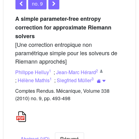
no. 9
A simple parameter-free entropy
correction for approximate Riemann
solvers
[Une correction entropique non
paramétrique simple pour les solveurs de
Riemann approchés]
1
2
Philippe Helluy
;
Jean-Marc Hérard
1
3
;
Hélène Mathis
;
Siegfried Müller
Comptes Rendus. Mécanique, Volume 338
(2010) no. 9, pp. 493-498
Abstract (VO)
Résumé