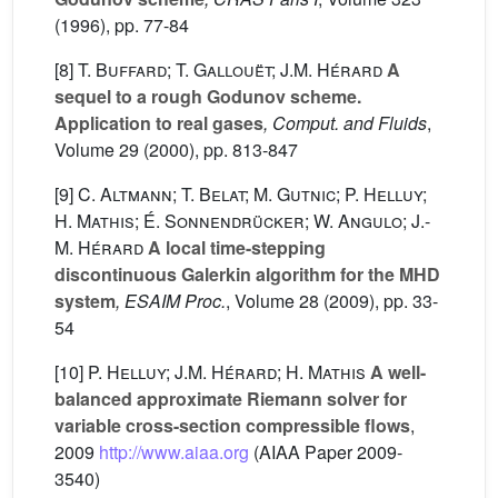
(1996), pp. 77-84
[8]
T. Buffard; T. Gallouët; J.M. Hérard
A
sequel to a rough Godunov scheme.
Application to real gases
, Comput. and Fluids
,
Volume 29
(2000), pp. 813-847
[9]
C. Altmann; T. Belat; M. Gutnic; P. Helluy;
H. Mathis; É. Sonnendrücker; W. Angulo; J.-
M. Hérard
A local time-stepping
discontinuous Galerkin algorithm for the MHD
system
, ESAIM Proc.
, Volume 28
(2009), pp. 33-
54
[10]
P. Helluy; J.M. Hérard; H. Mathis
A well-
balanced approximate Riemann solver for
variable cross-section compressible flows
,
2009
http://www.aiaa.org
(AIAA Paper 2009-
3540)