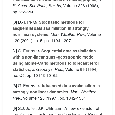
R. Acad. Sci. Paris, Ser. IIa
, Volume 326
(1998),
pp. 255-260
[6]
D.-T. Pham
Stochastic methods for
sequential data assimilation in strongly
nonlinear systems
, Mon. Weather Rev.
, Volume
129
(2001) no. 5, pp. 1194-1207
[7]
G. Evensen
Sequential data assimilation
with a non-linear quasi-geostrophic model
using Monte-Carlo methods to forecast error
statistics
, J. Geophys. Res.
, Volume 99
(1994)
no. C5, pp. 10143-10162
[8]
G. Evensen
Advanced data assimilation in
strongly nonlinear dynamics
, Mon. Weather
Rev.
, Volume 125
(1997), pp. 1342-1354
[9] S.J. Julier, J.K. Uhlmann, A new extension of
the Kalman filter to nonlinear systems, in: Proc. of