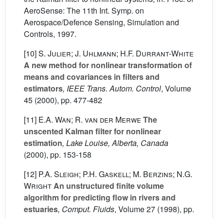
AeroSense: The 11th Int. Symp. on
Aerospace/Defence Sensing, Simulation and
Controls, 1997.
[10]
S. Julier; J. Uhlmann; H.F. Durrant-White
A new method for nonlinear transformation of
means and covariances in filters and
estimators
, IEEE Trans. Autom. Control
, Volume
45
(2000), pp. 477-482
[11]
E.A. Wan; R. van der Merwe
The
unscented Kalman filter for nonlinear
estimation
, Lake Louise, Alberta, Canada
(2000), pp. 153-158
[12]
P.A. Sleigh; P.H. Gaskell; M. Berzins; N.G.
Wright
An unstructured finite volume
algorithm for predicting flow in rivers and
estuaries
, Comput. Fluids
, Volume 27
(1998), pp.