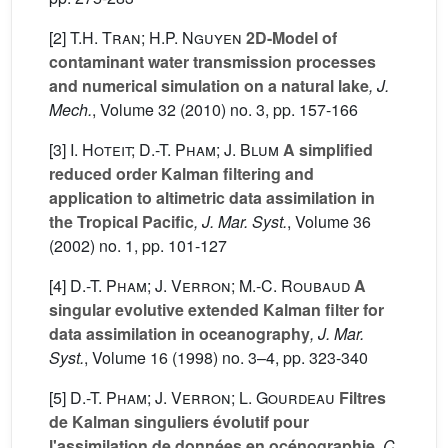
[2]
T.H. Tran; H.P. Nguyen
2D-Model of
contaminant water transmission processes
and numerical simulation on a natural lake
, J.
Mech.
, Volume 32
(2010) no. 3, pp. 157-166
[3]
I. Hoteit; D.-T. Pham; J. Blum
A simplified
reduced order Kalman filtering and
application to altimetric data assimilation in
the Tropical Pacific
, J. Mar. Syst.
, Volume 36
(2002) no. 1, pp. 101-127
[4]
D.-T. Pham; J. Verron; M.-C. Roubaud
A
singular evolutive extended Kalman filter for
data assimilation in oceanography
, J. Mar.
Syst.
, Volume 16
(1998) no. 3–4, pp. 323-340
[5]
D.-T. Pham; J. Verron; L. Gourdeau
Filtres
de Kalman singuliers évolutif pour
l'assimilation de données en océnographie
, C.