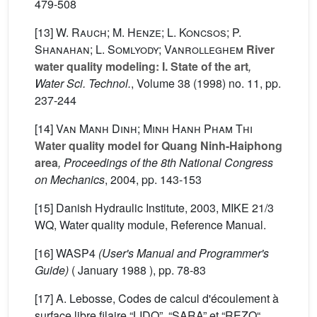
479-508
[13]
W. Rauch; M. Henze; L. Koncsos; P.
Shanahan; L. Somlyody; Vanrolleghem
River
water quality modeling: I. State of the art
,
Water Sci. Technol.
, Volume 38
(1998) no. 11, pp.
237-244
[14]
Van Manh Dinh; Minh Hanh Pham Thi
Water quality model for Quang Ninh-Haiphong
area
, Proceedings of the 8th National Congress
on Mechanics
, 2004, pp. 143-153
[15] Danish Hydraulic Institute, 2003, MIKE 21/3
WQ, Water quality module, Reference Manual.
[16]
WASP4
(User's Manual and Programmer's
Guide)
( January 1988 ), pp. 78-83
[17] A. Lebosse, Codes de calcul d'écoulement à
surface libre filaire “LIDO”, “SARA” et “REZO“