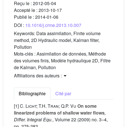
Reçu le :
2012-05-04
Accepté le :
2013-10-17
Publié le :
2014-01-06
DOI :
10.1016/j.crme.2013.10.007
Keywords:
Data assimilation, Finite volume
method, 2D Hydraulic model, Kalman filter,
Pollution
Mots-clés :
Assimilation de données, Méthode
des volumes finis, Modèle hydraulique 2D, Filtre
de Kalman, Pollution
Affiliations des auteurs :
Bibliographie
Cité par
[1]
C. Licht; T.H. Tran; Q.P. Vu
On some
linearized problems of shallow water flows
,
Differ. Integral Equ.
, Volume 22
(2009) no. 3–4,
pp. 275-283