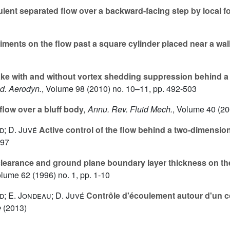
ulent separated flow over a backward-facing step by local f
ments on the flow past a square cylinder placed near a wal
ke with and without vortex shedding suppression behind a 
nd. Aerodyn.
, Volume 98
(2010) no. 10–11, pp. 492-503
flow over a bluff body
, Annu. Rev. Fluid Mech.
, Volume 40
(20
d; D. Juvé
Active control of the flow behind a two-dimension
297
learance and ground plane boundary layer thickness on the
olume 62
(1996) no. 1, pp. 1-10
d; E. Jondeau; D. Juvé
Contrôle d'écoulement autour d'un c
e
(2013)