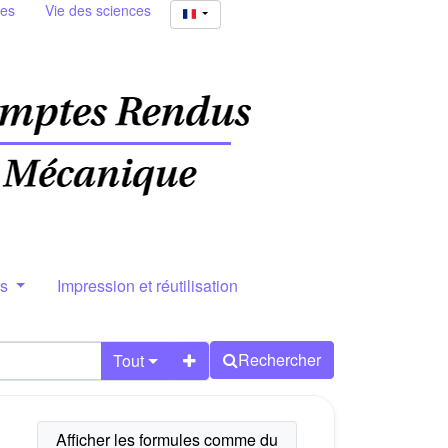
ies
Vie des sciences
rs
Impression et réutilisation
Rechercher
Tout