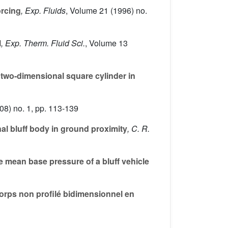
orcing
, Exp. Fluids
, Volume 21
(1996) no.
l
, Exp. Therm. Fluid Sci.
, Volume 13
two-dimensional square cylinder in
08) no. 1, pp. 113-139
al bluff body in ground proximity
, C. R.
 mean base pressure of a bluff vehicle
orps non profilé bidimensionnel en