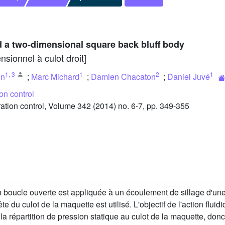
nd a two-dimensional square back bluff body
nsionnel à culot droit]
1
,
3
1
2
1
in
;
Marc Michard
;
Damien Chacaton
;
Daniel Juvé
on control
ion control, Volume 342 (2014) no. 6-7, pp. 349-355
boucle ouverte est appliquée à un écoulement de sillage d'une 
ête du culot de la maquette est utilisé. L'objectif de l'action flu
la répartition de pression statique au culot de la maquette, donc