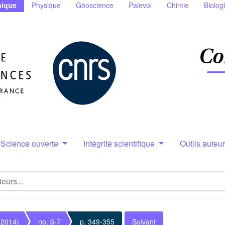
ique
Physique
Géoscience
Palevol
Chimie
Biolog
Science ouverte
Intégrité scientifique
Outils auteu
(2014)
no. 6-7
p. 349-355
Suivant