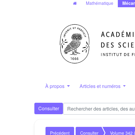
Mathématique
Mécan
À propos
Articles et numéros
Consulter
Précédent
Consulter
Volume 342 