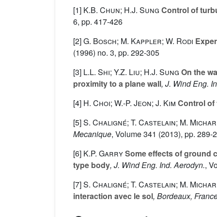
[1]
K.B. Chun; H.J. Sung
Control of turb
6, pp. 417-426
[2]
G. Bosch; M. Kappler; W. Rodi
Experi
(1996) no. 3, pp. 292-305
[3]
L.L. Shi; Y.Z. Liu; H.J. Sung
On the wa
proximity to a plane wall
, J. Wind Eng. I
[4]
H. Choi; W.-P. Jeon; J. Kim
Control of 
[5]
S. Chaligné; T. Castelain; M. Michar
Mecanique
, Volume 341
(2013), pp. 289-
[6]
K.P. Garry
Some effects of ground c
type body
, J. Wind Eng. Ind. Aerodyn.
, V
[7]
S. Chaligné; T. Castelain; M. Michar
interaction avec le sol
, Bordeaux, Franc