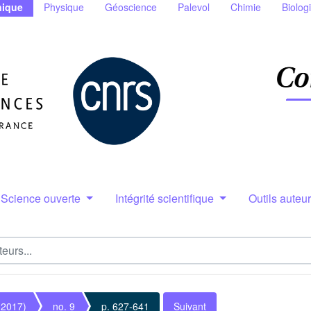
ique
Physique
Géoscience
Palevol
Chimie
Biolog
Science ouverte
Intégrité scientifique
Outils auteu
(2017)
no. 9
p. 627-641
Suivant