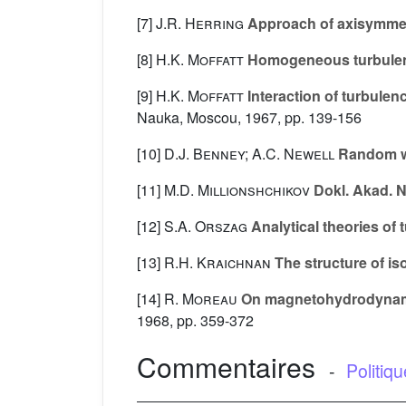
[7]
J.R. Herring
Approach of axisymmetr
[8]
H.K. Moffatt
Homogeneous turbulenc
[9]
H.K. Moffatt
Interaction of turbulen
Nauka, Moscou, 1967, pp. 139-156
[10]
D.J. Benney; A.C. Newell
Random w
[11]
M.D. Millionshchikov
Dokl. Akad. 
[12]
S.A. Orszag
Analytical theories of 
[13]
R.H. Kraichnan
The structure of is
[14]
R. Moreau
On magnetohydrodynam
1968, pp. 359-372
Commentaires
-
Politiq