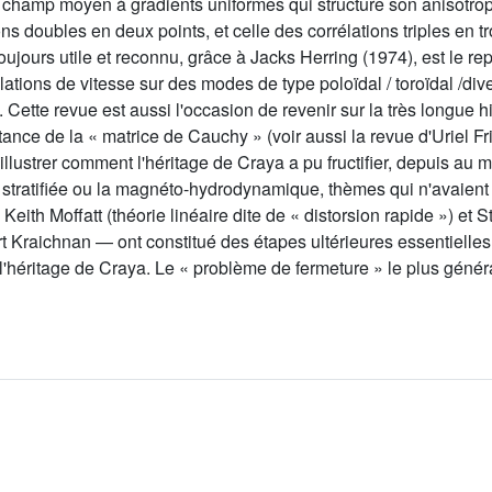
champ moyen à gradients uniformes qui structure son anisotropie e
ns doubles en deux points, et celle des corrélations triples en t
oujours utile et reconnu, grâce à Jacks Herring (1974), est le r
ations de vitesse sur des modes de type poloïdal / toroïdal /dive
 Cette revue est aussi l'occasion de revenir sur la très longue his
rtance de la « matrice de Cauchy » (voir aussi la revue d'Uriel F
illustrer comment l'héritage de Craya a pu fructifier, depuis au 
 stratifiée ou la magnéto-hydrodynamique, thèmes qui n'avaien
ith Moffatt (théorie linéaire dite de « distorsion rapide ») et 
raichnan — ont constitué des étapes ultérieures essentielles
e l'héritage de Craya. Le « problème de fermeture » le plus géné