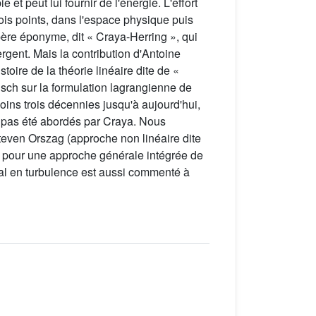
t peut lui fournir de l'énergie. L'effort
rois points, dans l'espace physique puis
epère éponyme, dit « Craya-Herring », qui
rgent. Mais la contribution d'Antoine
toire de la théorie linéaire dite de «
risch sur la formulation lagrangienne de
moins trois décennies jusqu'à aujourd'hui,
t pas été abordés par Craya. Nous
Steven Orszag (approche non linéaire dite
 pour une approche générale intégrée de
ral en turbulence est aussi commenté à