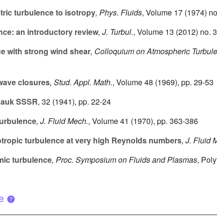
ic turbulence to isotropy
, Phys. Fluids
, Volume 17
(1974) no
e: an introductory review
, J. Turbul.
, Volume 13
(2012) no. 3
ce with strong wind shear
, Colloquium on Atmospheric Turbu
ave closures
, Stud. Appl. Math.
, Volume 48
(1969), pp. 29-53
Nauk SSSR
, 32
(1941), pp. 22-24
turbulence
, J. Fluid Mech.
, Volume 41
(1970), pp. 363-386
otropic turbulence at very high Reynolds numbers
, J. Fluid
ic turbulence
, Proc. Symposium on Fluids and Plasmas
, Pol
ue