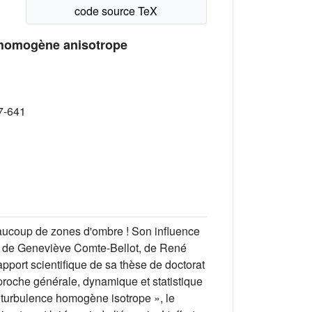
e homogène anisotrope
7-641
eaucoup de zones d'ombre ! Son influence
ieu, de Geneviève Comte-Bellot, de René
pport scientifique de sa thèse de doctorat
pproche générale, dynamique et statistique
« turbulence homogène isotrope », le