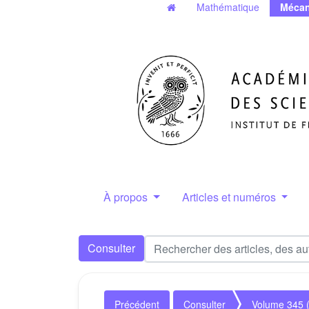
Mathématique
Mécan
À propos
Articles et numéros
Consulter
Précédent
Consulter
Volume 345 