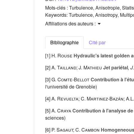
Mots-clés :
Turbulence, Anisotropie, Statis
Keywords:
Turbulence, Anisotropy, Multipo
Affiliations des auteurs :
Bibliographie
Cité par
[1]
H. Rouse
Hydraulic's latest golden 
[2]
A. Tailland; J. Mathieu
Jet pariétal
, J
[3]
G. Comte-Bellot
Contribution à l'ét
l'université de Grenoble)
[4]
A. Revuelta; C. Martinez-Bazán; A.L
[5]
A. Craya
Contribution à l'analyse d
sciences)
[6]
P. Sagaut; C. Cambon
Homogeneous 