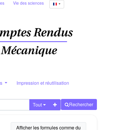
ies
Vie des sciences
rs
Impression et réutilisation
Rechercher
Tout