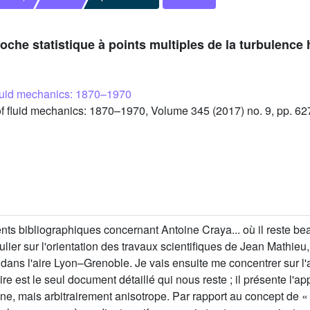
roche statistique à points multiples de la turbulenc
fluid mechanics: 1870–1970
 fluid mechanics: 1870–1970, Volume 345 (2017) no. 9, pp. 62
ts bibliographiques concernant Antoine Craya... où il reste b
culier sur l'orientation des travaux scientifiques de Jean Math
ans l'aire Lyon–Grenoble. Je vais ensuite me concentrer sur l'a
 est le seul document détaillé qui nous reste ; il présente l'a
ne, mais arbitrairement anisotrope. Par rapport au concept de 