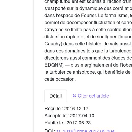
champ turbulent est soumis à l'action d'un 
s'est porté sur la dynamique des corrélatio
dans l'espace de Fourier. Le formalisme, t
permet de décomposer fluctuation et corrél
Craya ne se limite pas à cette contribution.
distorsion rapide », et de souligner l'impo
Cauchy) dans cette histoire. Je vais aussi 
dans des domaines tels que la turbulence
discuterons aussi comment des études de Ke
EDQNM) — plus marginalement de Robert K
la turbulence anisotrope, qui bénéficie d
cette occasion.
Détail
Citer cet article
Reçu le :
2016-12-17
Accepté le :
2017-04-10
Publié le :
2017-06-23
DOI :
10.1016/j.crme.2017.05.004