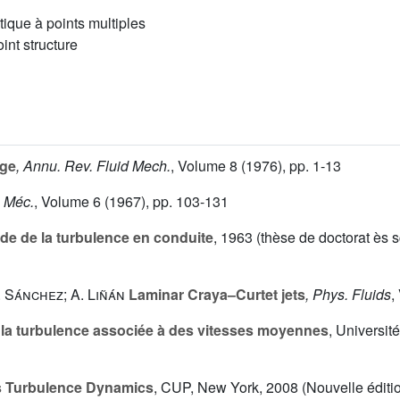
tique à points multiples
int structure
age
, Annu. Rev. Fluid Mech.
, Volume 8
(1976), pp. 1-13
. Méc.
, Volume 6
(1967), pp. 103-131
ude de la turbulence en conduite
, 1963 (thèse de doctorat ès 
. Sánchez; A. Liñán
Laminar Craya–Curtet jets
, Phys. Fluids
,
e la turbulence associée à des vitesses moyennes
, Universit
Turbulence Dynamics
, CUP, New York, 2008 (Nouvelle éditio