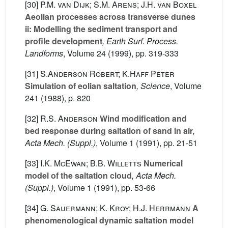
[30]
P.M. van Dijk; S.M. Arens; J.H. van Boxel
Aeolian processes across transverse dunes
ii: Modelling the sediment transport and
profile development
, Earth Surf. Process.
Landforms
, Volume 24
(1999), pp. 319-333
[31]
S.Anderson Robert; K.Haff Peter
Simulation of eolian saltation
, Science
, Volume
241
(1988), p. 820
[32]
R.S. Anderson
Wind modification and
bed response during saltation of sand in air
,
Acta Mech. (Suppl.)
, Volume 1
(1991), pp. 21-51
[33]
I.K. McEwan; B.B. Willetts
Numerical
model of the saltation cloud
, Acta Mech.
(Suppl.)
, Volume 1
(1991), pp. 53-66
[34]
G. Sauermann; K. Kroy; H.J. Herrmann
A
phenomenological dynamic saltation model