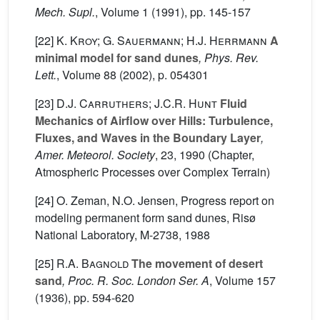
Mech. Supl.
, Volume 1
(1991), pp. 145-157
[22]
K. Kroy; G. Sauermann; H.J. Herrmann
A
minimal model for sand dunes
, Phys. Rev.
Lett.
, Volume 88
(2002), p. 054301
[23]
D.J. Carruthers; J.C.R. Hunt
Fluid
Mechanics of Airflow over Hills: Turbulence,
Fluxes, and Waves in the Boundary Layer
,
Amer. Meteorol. Society
, 23
, 1990 (Chapter,
Atmospheric Processes over Complex Terrain)
[24] O. Zeman, N.O. Jensen, Progress report on
modeling permanent form sand dunes, Risø
National Laboratory, M-2738, 1988
[25]
R.A. Bagnold
The movement of desert
sand
, Proc. R. Soc. London Ser. A
, Volume 157
(1936), pp. 594-620