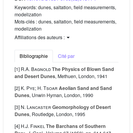
Keywords:
dunes, saltation, field measurements,
modelization
Mots-clés :
dunes, saltation, field measurements,
modelization
Affiliations des auteurs :
Bibliographie
Cité par
[1]
R.A. Bagnold
The Physics of Blown Sand
and Desert Dunes
, Methuen, London, 1941
[2]
K. Pye; H. Tsoar
Aeolian Sand and Sand
Dunes
, Unwin Hyman, London, 1990
[3]
N. Lancaster
Geomorphology of Desert
Dunes
, Routledge, London, 1995
[4]
H.J. Finkel
The Barchans of Southern