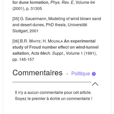
for dune formation
, Phys. Rev. E
, Volume 64
(2001), p. 31305
[35] G. Sauermann, Modeling of wind blown sand
and desert dunes, PhD thesis, Universität
Stuttgart, 2001
[36]
B.R. White; H. Mounla
An experimental
study of Froud number effect on wind-tunnel
saltation
, Acta Mech. Suppl.
, Volume 1
(1991),
pp. 145-157
Commentaires
-
Politique
Il n'y a aucun commentaire pour cet article.
Soyez le premier à écrire un commentaire !