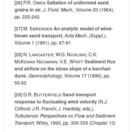
[26]
P.R. Owen
Saltation of uniformed sand
grains in air
, J. Fluid. Mech.
, Volume 20
(1964),
pp. 225-242
[27]
M. Sørensen
An analytic model of wind-
blown sand transport
, Acta Mech. (Suppl.)
,
Volume 1
(1991), pp. 67-81
[28]
N. Lancaster; W.G. Nickling; C.K.
McKenna Neumann; V.E. Wyatt
Sediment flux
and airflow on the stoss slope of a barchan
dune
, Geomorphology
, Volume 17
(1996), pp.
55-62
[29]
G.R. Butterfield
Sand transport
response to fluctuating wind velocity
(N.J.
Clifford; J.R. French; J. Hardisty, eds.)
,
Turbulence: Perspectives on Flow and Sediment
Transport
, Wiley, 1993, pp. 305-335 (Chapter 13)