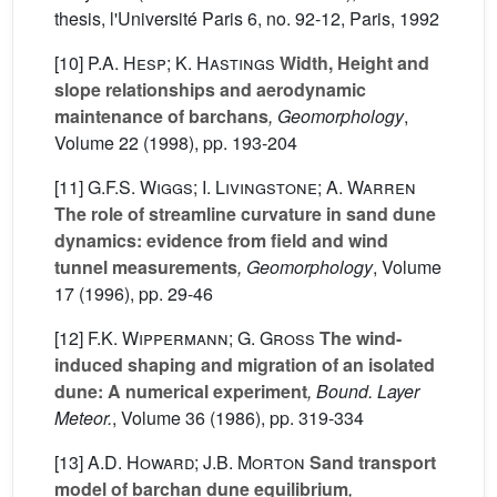
thesis, l'Université Paris 6, no. 92-12, Paris, 1992
[10]
P.A. Hesp; K. Hastings
Width, Height and
slope relationships and aerodynamic
maintenance of barchans
, Geomorphology
,
Volume 22
(1998), pp. 193-204
[11]
G.F.S. Wiggs; I. Livingstone; A. Warren
The role of streamline curvature in sand dune
dynamics: evidence from field and wind
tunnel measurements
, Geomorphology
, Volume
17
(1996), pp. 29-46
[12]
F.K. Wippermann; G. Gross
The wind-
induced shaping and migration of an isolated
dune: A numerical experiment
, Bound. Layer
Meteor.
, Volume 36
(1986), pp. 319-334
[13]
A.D. Howard; J.B. Morton
Sand transport
model of barchan dune equilibrium
,