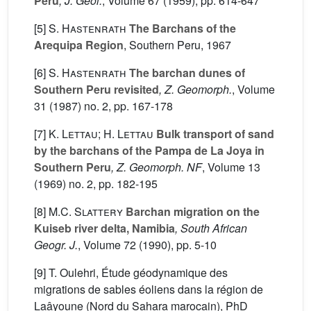
Peru
, J. Geol.
, Volume 67
(1959), pp. 614-647
[5]
S. Hastenrath
The Barchans of the
Arequipa Region
, Southern Peru, 1967
[6]
S. Hastenrath
The barchan dunes of
Southern Peru revisited
, Z. Geomorph.
, Volume
31
(1987) no. 2, pp. 167-178
[7]
K. Lettau; H. Lettau
Bulk transport of sand
by the barchans of the Pampa de La Joya in
Southern Peru
, Z. Geomorph. NF
, Volume 13
(1969) no. 2, pp. 182-195
[8]
M.C. Slattery
Barchan migration on the
Kuiseb river delta, Namibia
, South African
Geogr. J.
, Volume 72
(1990), pp. 5-10
[9] T. Oulehri, Étude géodynamique des
migrations de sables éoliens dans la région de
Laâyoune (Nord du Sahara marocain), PhD