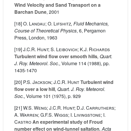
Wind Velocity and Sand Transport on a
Barchan Dune
, 2001
[18]
O. Landau; O. Lifshitz
, Fluid Mechanics,
Course of Theoretical Physics
, 6
, Pergamon
Press, London, 1963
[19]
J.C.R. Hunt; S. Leibovich; K.J. Richards
Turbulent wind flow over smooth hills
, Quart.
J. Roy. Meteorol. Soc.
, Volume 114
(1988), pp.
1435-1470
[20]
P.S. Jackson; J.C.R. Hunt
Turbulent wind
flow over a low hill
, Quart. J. Roy. Meteorol.
Soc.
, Volume 101
(1975), p. 929
[21]
W.S. Weng; J.C.R. Hunt; D.J. Carruthers;
A. Warren; G.F.S. Wiggs; I. Livingstone; I.
Castro
An experimental study of Froud
number effect on wind-tunnel saltation
, Acta