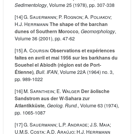
Sedimentology
, Volume 25
(1978), pp. 307-338
[14]
G. Sauermann; P. Rognon; A. Poliakov;
H.J. Herrmann
The shape of the barchan
dunes of Southern Morocco
, Geomorphology
,
Volume 36
(2001), pp. 47-62
[15]
A. Coursin
Observations et expériences
faites en avril et mai 1956 sur les barkhans du
Souehel el Abiodh (région est de Port-
Étienne)
, Bull. IFAN
, Volume 22A
(1964) no. 3,
pp. 989-1022
[16]
M. Sarnthein; E. Walger
Der äolische
Sandstrom aus der W-Sahara zur
Atlantikküste
, Geolog. Rund.
, Volume 63
(1974),
pp. 1065-1087
[17]
G. Sauermann; L.P. Andrade; J.S. Maia;
U.M.S. Costa; A.D. Araújo; H.J. Herrmann