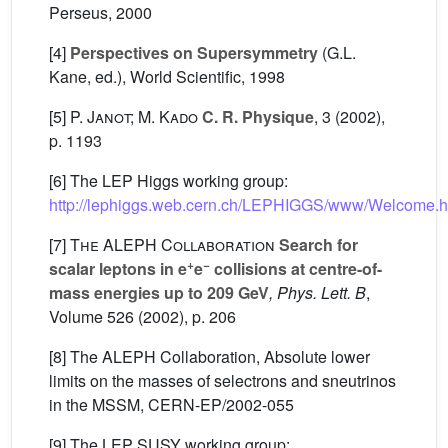
Perseus, 2000
[4]
Perspectives on Supersymmetry
(G.L.
Kane, ed.), World Scientific, 1998
[5]
P. Janot; M. Kado
C. R. Physique
, 3
(2002),
p. 1193
[6] The LEP Higgs working group:
http://lephiggs.web.cern.ch/LEPHIGGS/www/Welcome.h
[7]
The ALEPH Collaboration
Search for
+
−
scalar leptons in e
e
collisions at centre-of-
mass energies up to 209 GeV
, Phys. Lett. B
,
Volume 526
(2002), p. 206
[8] The ALEPH Collaboration, Absolute lower
limits on the masses of selectrons and sneutrinos
in the MSSM, CERN-EP/2002-055
[9] The LEP SUSY working group: