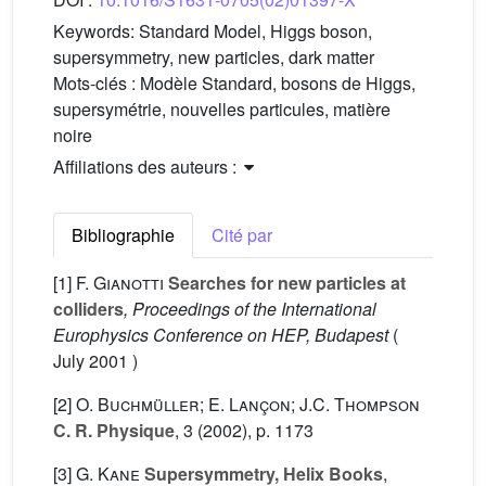
Keywords:
Standard Model, Higgs boson,
supersymmetry, new particles, dark matter
Mots-clés :
Modèle Standard, bosons de Higgs,
supersymétrie, nouvelles particules, matière
noire
Affiliations des auteurs :
Bibliographie
Cité par
[1]
F. Gianotti
Searches for new particles at
colliders
, Proceedings of the International
Europhysics Conference on HEP, Budapest
(
July 2001 )
[2]
O. Buchmüller; E. Lançon; J.C. Thompson
C. R. Physique
, 3
(2002), p. 1173
[3]
G. Kane
Supersymmetry, Helix Books
,