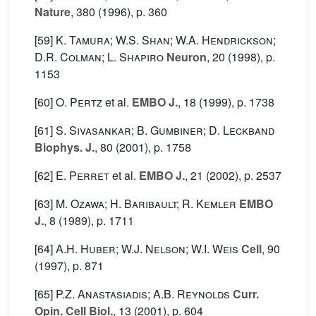
Nature
, 380
(1996), p. 360
[59]
K. Tamura; W.S. Shan; W.A. Hendrickson;
D.R. Colman; L. Shapiro
Neuron
, 20
(1998), p.
1153
[60]
O. Pertz
et al.
EMBO J.
, 18
(1999), p. 1738
[61]
S. Sivasankar; B. Gumbiner; D. Leckband
Biophys. J.
, 80
(2001), p. 1758
[62]
E. Perret
et al.
EMBO J.
, 21
(2002), p. 2537
[63]
M. Ozawa; H. Baribault; R. Kemler
EMBO
J.
, 8
(1989), p. 1711
[64]
A.H. Huber; W.J. Nelson; W.I. Weis
Cell
, 90
(1997), p. 871
[65]
P.Z. Anastasiadis; A.B. Reynolds
Curr.
Opin. Cell Biol.
, 13
(2001), p. 604