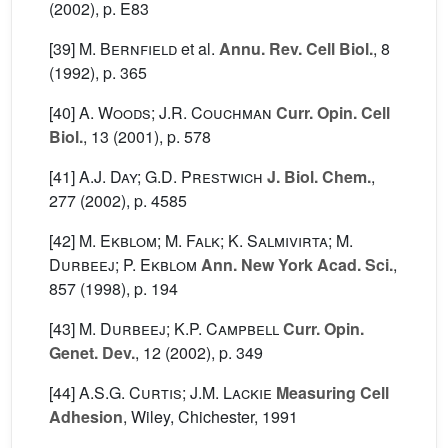
(2002), p. E83
[39]
M. Bernfield
et al.
Annu. Rev. Cell Biol.
, 8
(1992), p. 365
[40]
A. Woods; J.R. Couchman
Curr. Opin. Cell
Biol.
, 13
(2001), p. 578
[41]
A.J. Day; G.D. Prestwich
J. Biol. Chem.
,
277
(2002), p. 4585
[42]
M. Ekblom; M. Falk; K. Salmivirta; M.
Durbeej; P. Ekblom
Ann. New York Acad. Sci.
,
857
(1998), p. 194
[43]
M. Durbeej; K.P. Campbell
Curr. Opin.
Genet. Dev.
, 12
(2002), p. 349
[44]
A.S.G. Curtis; J.M. Lackie
Measuring Cell
Adhesion
, Wiley, Chichester, 1991