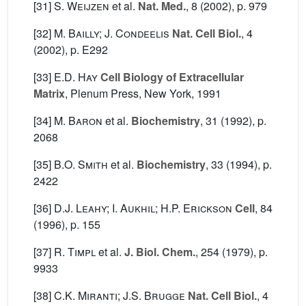
[31]
S. Weijzen
et al.
Nat. Med.
, 8
(2002), p. 979
[32]
M. Bailly; J. Condeelis
Nat. Cell Biol.
, 4
(2002), p. E292
[33]
E.D. Hay
Cell Biology of Extracellular
Matrix
, Plenum Press, New York, 1991
[34]
M. Baron
et al.
Biochemistry
, 31
(1992), p.
2068
[35]
B.O. Smith
et al.
Biochemistry
, 33
(1994), p.
2422
[36]
D.J. Leahy; I. Aukhil; H.P. Erickson
Cell
, 84
(1996), p. 155
[37]
R. Timpl
et al.
J. Biol. Chem.
, 254
(1979), p.
9933
[38]
C.K. Miranti; J.S. Brugge
Nat. Cell Biol.
, 4