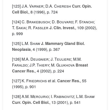
[123]
J.A. Varner; D.A. Cheresh
Curr. Opin.
Cell Biol.
, 8
(1996), p. 724
[124]
C. Brakebusch; D. Bouvard; F. Stanchi;
T. Sakai; R. Fassler
J. Clin. Invest.
, 109
(2002),
p. 999
[125]
L.M. Shaw
J. Mammary Gland Biol.
Neoplasia
, 4
(1999), p. 367
[126]
M.A. Deugnier; J. Teuliere; M.M.
Faraldo; J.P. Thiery; M. Glukhova
Breast
Cancer Res.
, 4
(2002), p. 224
[127]
K. Friedrichs
et al.
Cancer Res.
, 55
(1995), p. 901
[128]
A.M. Mercurio; I. Rabinovitz; L.M. Shaw
Curr. Opin. Cell Biol.
, 13
(2001), p. 541