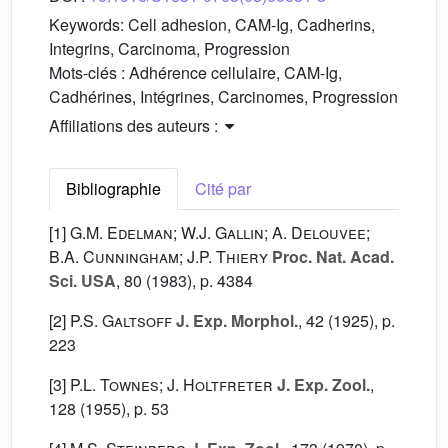
Keywords:
Cell adhesion, CAM-Ig, Cadherins,
Integrins, Carcinoma, Progression
Mots-clés :
Adhérence cellulaire, CAM-Ig,
Cadhérines, Intégrines, Carcinomes, Progression
Affiliations des auteurs :
Bibliographie
Cité par
[1]
G.M. Edelman; W.J. Gallin; A. Delouvee;
B.A. Cunningham; J.P. Thiery
Proc. Nat. Acad.
Sci. USA
, 80
(1983), p. 4384
[2]
P.S. Galtsoff
J. Exp. Morphol.
, 42
(1925), p.
223
[3]
P.L. Townes; J. Holtfreter
J. Exp. Zool.
,
128
(1955), p. 53