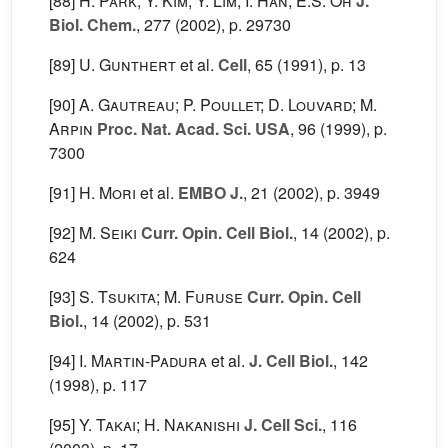
[88]
H. Park; Y. Kim; Y. Lim; I. Han; E.S. Oh
J.
Biol. Chem.
, 277
(2002), p. 29730
[89]
U. Gunthert
et al.
Cell
, 65
(1991), p. 13
[90]
A. Gautreau; P. Poullet; D. Louvard; M.
Arpin
Proc. Nat. Acad. Sci. USA
, 96
(1999), p.
7300
[91]
H. Mori
et al.
EMBO J.
, 21
(2002), p. 3949
[92]
M. Seiki
Curr. Opin. Cell Biol.
, 14
(2002), p.
624
[93]
S. Tsukita; M. Furuse
Curr. Opin. Cell
Biol.
, 14
(2002), p. 531
[94]
I. Martin-Padura
et al.
J. Cell Biol.
, 142
(1998), p. 117
[95]
Y. Takai; H. Nakanishi
J. Cell Sci.
, 116