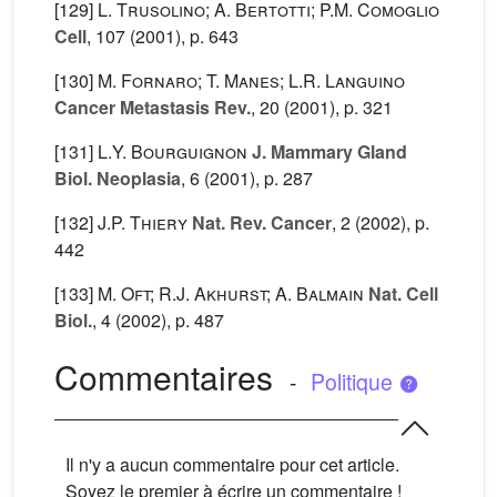
[129]
L. Trusolino; A. Bertotti; P.M. Comoglio
Cell
, 107
(2001), p. 643
[130]
M. Fornaro; T. Manes; L.R. Languino
Cancer Metastasis Rev.
, 20
(2001), p. 321
[131]
L.Y. Bourguignon
J. Mammary Gland
Biol. Neoplasia
, 6
(2001), p. 287
[132]
J.P. Thiery
Nat. Rev. Cancer
, 2
(2002), p.
442
[133]
M. Oft; R.J. Akhurst; A. Balmain
Nat. Cell
Biol.
, 4
(2002), p. 487
Commentaires
-
Politique
Il n'y a aucun commentaire pour cet article.
Soyez le premier à écrire un commentaire !