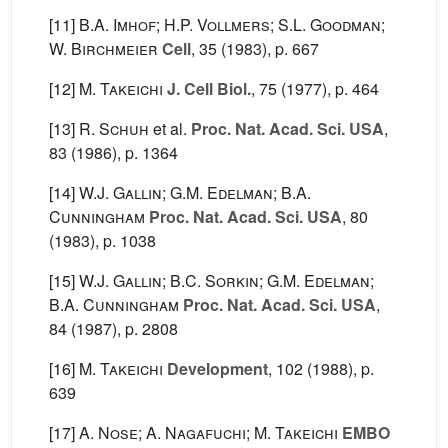
[11]
B.A. Imhof; H.P. Vollmers; S.L. Goodman;
W. Birchmeier
Cell
, 35
(1983), p. 667
[12]
M. Takeichi
J. Cell Biol.
, 75
(1977), p. 464
[13]
R. Schuh
et al.
Proc. Nat. Acad. Sci. USA
,
83
(1986), p. 1364
[14]
W.J. Gallin; G.M. Edelman; B.A.
Cunningham
Proc. Nat. Acad. Sci. USA
, 80
(1983), p. 1038
[15]
W.J. Gallin; B.C. Sorkin; G.M. Edelman;
B.A. Cunningham
Proc. Nat. Acad. Sci. USA
,
84
(1987), p. 2808
[16]
M. Takeichi
Development
, 102
(1988), p.
639
[17]
A. Nose; A. Nagafuchi; M. Takeichi
EMBO