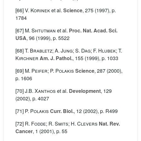
[66]
V. Korinek
et al.
Science
, 275
(1997), p.
1784
[67]
M. Shtutman
et al.
Proc. Nat. Acad. Sci.
USA
, 96
(1999), p. 5522
[68]
T. Brabletz; A. Jung; S. Dag; F. Hlubek; T.
Kirchner
Am. J. Pathol.
, 155
(1999), p. 1033
[69]
M. Peifer; P. Polakis
Science
, 287
(2000),
p. 1606
[70]
J.B. Xanthos
et al.
Development
, 129
(2002), p. 4027
[71]
P. Polakis
Curr. Biol.
, 12
(2002), p. R499
[72]
R. Fodde; R. Smits; H. Clevers
Nat. Rev.
Cancer
, 1
(2001), p. 55