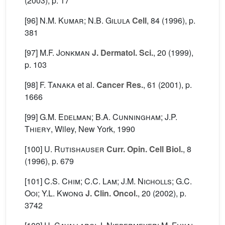
(2003), p. 17
[96]
N.M. Kumar; N.B. Gilula
Cell
, 84
(1996), p.
381
[97]
M.F. Jonkman
J. Dermatol. Sci.
, 20
(1999),
p. 103
[98]
F. Tanaka
et al.
Cancer Res.
, 61
(2001), p.
1666
[99]
G.M. Edelman; B.A. Cunningham; J.P.
Thiery
, Wiley, New York, 1990
[100]
U. Rutishauser
Curr. Opin. Cell Biol.
, 8
(1996), p. 679
[101]
C.S. Chim; C.C. Lam; J.M. Nicholls; G.C.
Ooi; Y.L. Kwong
J. Clin. Oncol.
, 20
(2002), p.
3742