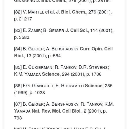
Ginsberg
J. Biol. Chem.
, 276
(2001), p. 28164
[82]
V. Martel
et al.
J. Biol. Chem.
, 276
(2001),
p. 21217
[83]
E. Zamir; B. Geiger
J. Cell Sci.
, 114
(2001),
p. 3583
[84]
B. Geiger; A. Bershadsky
Curr. Opin. Cell
Biol.
, 13
(2001), p. 584
[85]
E. Cukierman; R. Pankov; D.R. Stevens;
K.M. Yamada
Science
, 294
(2001), p. 1708
[86]
F.G. Giancotti; E. Ruoslahti
Science
, 285
(1999), p. 1028
[87]
B. Geiger; A. Bershadsky; R. Pankov; K.M.
Yamada
Nat. Rev. Mol. Cell Biol.
, 2
(2001), p.
793