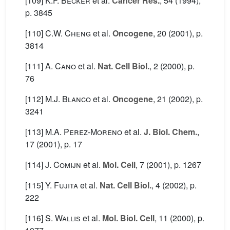
[109]
K.F. Becker
et al.
Cancer Res.
, 54
(1994),
p. 3845
[110]
C.W. Cheng
et al.
Oncogene
, 20
(2001), p.
3814
[111]
A. Cano
et al.
Nat. Cell Biol.
, 2
(2000), p.
76
[112]
M.J. Blanco
et al.
Oncogene
, 21
(2002), p.
3241
[113]
M.A. Perez-Moreno
et al.
J. Biol. Chem.
,
17
(2001), p. 17
[114]
J. Comijn
et al.
Mol. Cell
, 7
(2001), p. 1267
[115]
Y. Fujita
et al.
Nat. Cell Biol.
, 4
(2002), p.
222
[116]
S. Wallis
et al.
Mol. Biol. Cell
, 11
(2000), p.