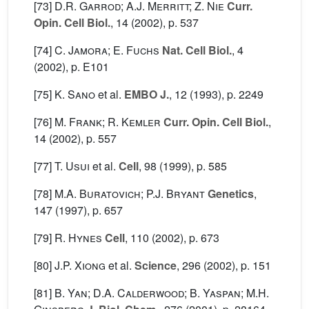
[73]
D.R. Garrod; A.J. Merritt; Z. Nie
Curr.
Opin. Cell Biol.
, 14
(2002), p. 537
[74]
C. Jamora; E. Fuchs
Nat. Cell Biol.
, 4
(2002), p. E101
[75]
K. Sano
et al.
EMBO J.
, 12
(1993), p. 2249
[76]
M. Frank; R. Kemler
Curr. Opin. Cell Biol.
,
14
(2002), p. 557
[77]
T. Usui
et al.
Cell
, 98
(1999), p. 585
[78]
M.A. Buratovich; P.J. Bryant
Genetics
,
147
(1997), p. 657
[79]
R. Hynes
Cell
, 110
(2002), p. 673
[80]
J.P. Xiong
et al.
Science
, 296
(2002), p. 151
[81]
B. Yan; D.A. Calderwood; B. Yaspan; M.H.