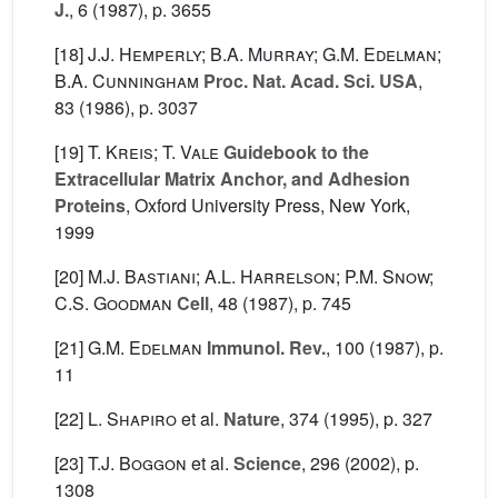
J.
, 6
(1987), p. 3655
[18]
J.J. Hemperly; B.A. Murray; G.M. Edelman;
B.A. Cunningham
Proc. Nat. Acad. Sci. USA
,
83
(1986), p. 3037
[19]
T. Kreis; T. Vale
Guidebook to the
Extracellular Matrix Anchor, and Adhesion
Proteins
, Oxford University Press, New York,
1999
[20]
M.J. Bastiani; A.L. Harrelson; P.M. Snow;
C.S. Goodman
Cell
, 48
(1987), p. 745
[21]
G.M. Edelman
Immunol. Rev.
, 100
(1987), p.
11
[22]
L. Shapiro
et al.
Nature
, 374
(1995), p. 327
[23]
T.J. Boggon
et al.
Science
, 296
(2002), p.
1308