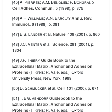
[45]
A. Pierres; A.M. Benoliel; P. Bongrand
Cell Adhes. Commun.
, 5
(1998), p. 375
[46]
A.F. Williams; A.N. Barclay
Annu. Rev.
Immunol.
, 6
(1988), p. 381
[47]
E.S. Lander
et al.
Nature
, 409
(2001), p. 860
[48]
J.C. Venter
et al.
Science
, 291
(2001), p.
1304
[49]
J.P. Thiery
Guide Book to the
Extracellular Matrix, Anchor and Adhesion
Proteins
(T. Kreis; R. Vale, eds.), Oxford
University Press, New York, 1999
[50]
D. Schmucker
et al.
Cell
, 101
(2000), p. 671
[51]
T. Brumendorf
Guidebook to the
Extracellular Matrix, Anchor and Adhesion
Proteins
(T. Kreis; R. Vale, eds.), Oxford