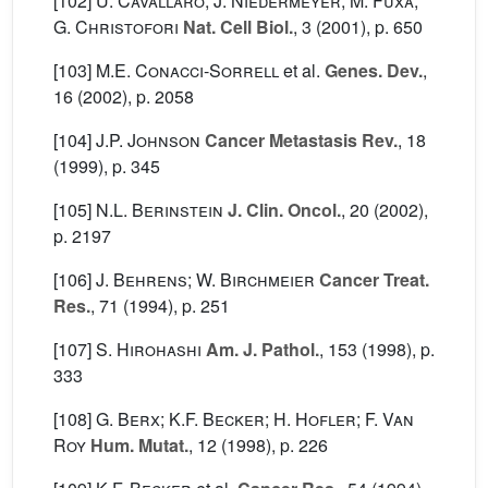
[102]
U. Cavallaro; J. Niedermeyer; M. Fuxa;
G. Christofori
Nat. Cell Biol.
, 3
(2001), p. 650
[103]
M.E. Conacci-Sorrell
et al.
Genes. Dev.
,
16
(2002), p. 2058
[104]
J.P. Johnson
Cancer Metastasis Rev.
, 18
(1999), p. 345
[105]
N.L. Berinstein
J. Clin. Oncol.
, 20
(2002),
p. 2197
[106]
J. Behrens; W. Birchmeier
Cancer Treat.
Res.
, 71
(1994), p. 251
[107]
S. Hirohashi
Am. J. Pathol.
, 153
(1998), p.
333
[108]
G. Berx; K.F. Becker; H. Hofler; F. Van
Roy
Hum. Mutat.
, 12
(1998), p. 226