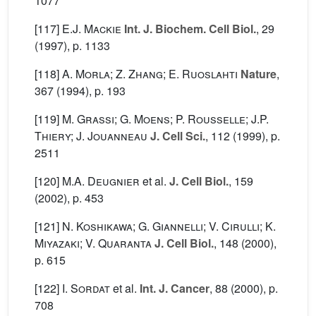
1077
[117]
E.J. Mackie
Int. J. Biochem. Cell Biol.
, 29
(1997), p. 1133
[118]
A. Morla; Z. Zhang; E. Ruoslahti
Nature
,
367
(1994), p. 193
[119]
M. Grassi; G. Moens; P. Rousselle; J.P.
Thiery; J. Jouanneau
J. Cell Sci.
, 112
(1999), p.
2511
[120]
M.A. Deugnier
et al.
J. Cell Biol.
, 159
(2002), p. 453
[121]
N. Koshikawa; G. Giannelli; V. Cirulli; K.
Miyazaki; V. Quaranta
J. Cell Biol.
, 148
(2000),
p. 615
[122]
I. Sordat
et al.
Int. J. Cancer
, 88
(2000), p.
708