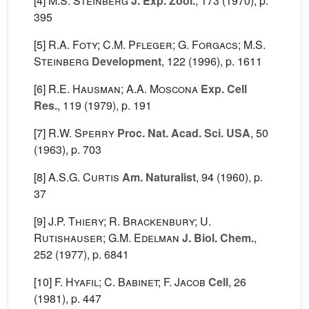
[4]
M.S. Steinberg
J. Exp. Zool.
, 173
(1970), p.
395
[5]
R.A. Foty; C.M. Pfleger; G. Forgacs; M.S.
Steinberg
Development
, 122
(1996), p. 1611
[6]
R.E. Hausman; A.A. Moscona
Exp. Cell
Res.
, 119
(1979), p. 191
[7]
R.W. Sperry
Proc. Nat. Acad. Sci. USA
, 50
(1963), p. 703
[8]
A.S.G. Curtis
Am. Naturalist
, 94
(1960), p.
37
[9]
J.P. Thiery; R. Brackenbury; U.
Rutishauser; G.M. Edelman
J. Biol. Chem.
,
252
(1977), p. 6841
[10]
F. Hyafil; C. Babinet; F. Jacob
Cell
, 26
(1981), p. 447