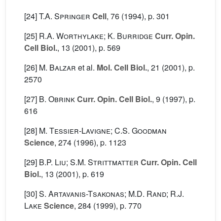
[24]
T.A. Springer
Cell
, 76
(1994), p. 301
[25]
R.A. Worthylake; K. Burridge
Curr. Opin.
Cell Biol.
, 13
(2001), p. 569
[26]
M. Balzar
et al.
Mol. Cell Biol.
, 21
(2001), p.
2570
[27]
B. Obrink
Curr. Opin. Cell Biol.
, 9
(1997), p.
616
[28]
M. Tessier-Lavigne; C.S. Goodman
Science
, 274
(1996), p. 1123
[29]
B.P. Liu; S.M. Strittmatter
Curr. Opin. Cell
Biol.
, 13
(2001), p. 619
[30]
S. Artavanis-Tsakonas; M.D. Rand; R.J.
Lake
Science
, 284
(1999), p. 770