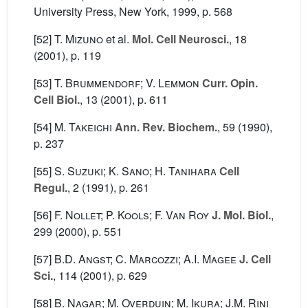
University Press, New York, 1999, p. 568
[52]
T. Mizuno
et al.
Mol. Cell Neurosci.
, 18
(2001), p. 119
[53]
T. Brummendorf; V. Lemmon
Curr. Opin.
Cell Biol.
, 13
(2001), p. 611
[54]
M. Takeichi
Ann. Rev. Biochem.
, 59
(1990),
p. 237
[55]
S. Suzuki; K. Sano; H. Tanihara
Cell
Regul.
, 2
(1991), p. 261
[56]
F. Nollet; P. Kools; F. Van Roy
J. Mol. Biol.
,
299
(2000), p. 551
[57]
B.D. Angst; C. Marcozzi; A.I. Magee
J. Cell
Sci.
, 114
(2001), p. 629
[58]
B. Nagar; M. Overduin; M. Ikura; J.M. Rini