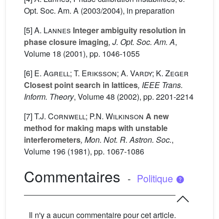
Opt. Soc. Am. A (2003/2004), in preparation
[5]
A. Lannes
Integer ambiguity resolution in
phase closure imaging
, J. Opt. Soc. Am. A
,
Volume 18
(2001), pp. 1046-1055
[6]
E. Agrell; T. Eriksson; A. Vardy; K. Zeger
Closest point search in lattices
, IEEE Trans.
Inform. Theory
, Volume 48
(2002), pp. 2201-2214
[7]
T.J. Cornwell; P.N. Wilkinson
A new
method for making maps with unstable
interferometers
, Mon. Not. R. Astron. Soc.
,
Volume 196
(1981), pp. 1067-1086
Commentaires
-
Politique
Il n'y a aucun commentaire pour cet article.