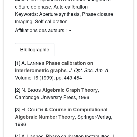
clôture de phase, Auto-calibration
Keywords:
Aperture synthesis, Phase closure
imaging, Self-calibration
Affiliations des auteurs :
Bibliographie
[1]
A. Lannes
Phase calibration on
interferometric graphs
, J. Opt. Soc. Am. A
,
Volume 16
(1999), pp. 443-454
[2]
N. Biggs
Algebraic Graph Theory
,
Cambridge University Press, 1996
[3]
H. Cohen
A Course in Computational
Algebraic Number Theory
, Springer-Verlag,
1996
[4] A. Lannes, Phase calibration instabilities, J.