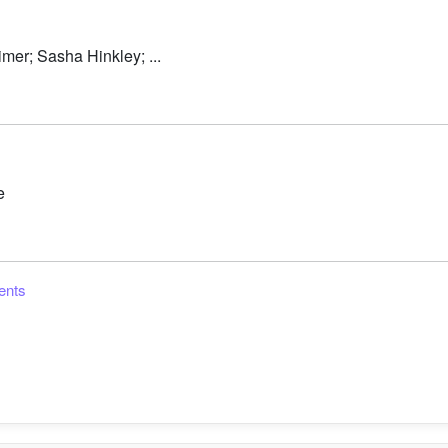
er; Sasha Hinkley; ...
e
ents