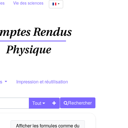
ies
Vie des sciences
rs
Impression et réutilisation
Rechercher
Tout