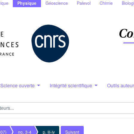
ique
Physique
Géoscience
Palevol
Chimie
Biolog
Science ouverte
Intégrité scientifique
Outils auteu
007)
no. 3-4
p. iii-iv
Suivant