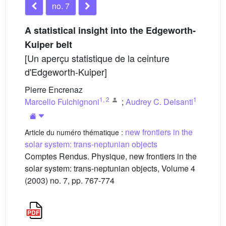
no. 7
A statistical insight into the Edgeworth-
Kuiper belt
[Un aperçu statistique de la ceinture
d'Edgeworth-Kuiper]
Pierre Encrenaz
1
,
2
1
Marcello Fulchignoni
;
Audrey C. Delsanti
new frontiers in the
Article du numéro thématique :
solar system: trans-neptunian objects
Comptes Rendus. Physique, new frontiers in the
solar system: trans-neptunian objects, Volume 4
(2003) no. 7, pp. 767-774