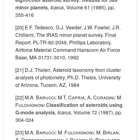
minor planets
, Icarus
, Volume 61
(1985), pp.
355-416
[20] E.F. Tedesco, G.J. Veeder, J.W. Fowler, J.R.
Chillemi, The IRAS minor planet survey. Final
Report. PL-TR-92-2049, Phillips Laboratory,
Airforce Material Command Hanscom Air Force
Base, MA 01731-3010, 1992
[21] D.J. Tholen, Asteroid taxonomy from cluster
analysis of photometry, Ph.D. Thesis, University
of Arizona, Tucson, AZ, 1984
[22]
M.A. Barucci; M.T. Capria; A. Coradini; M.
Fulchignoni
Classification of asteroids using
G-mode analysis
, Icarus
, Volume 72
(1987), pp.
304-324
[23]
M.A. Barucci; M. Fulchignoni; M. Birlan;
A. Doressoundiram; J. Romon; H. Boehnard