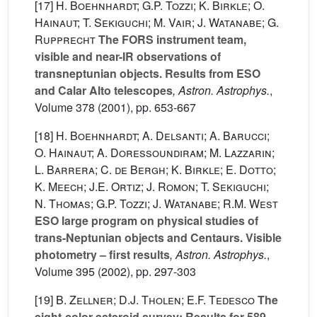
[17]
H. Boehnhardt; G.P. Tozzi; K. Birkle; O.
Hainaut; T. Sekiguchi; M. Vair; J. Watanabe; G.
Rupprecht
The FORS instrument team,
visible and near-IR observations of
transneptunian objects. Results from ESO
and Calar Alto telescopes
, Astron. Astrophys.
,
Volume 378
(2001), pp. 653-667
[18]
H. Boehnhardt; A. Delsanti; A. Barucci;
O. Hainaut; A. Doressoundiram; M. Lazzarin;
L. Barrera; C. de Bergh; K. Birkle; E. Dotto;
K. Meech; J.E. Ortiz; J. Romon; T. Sekiguchi;
N. Thomas; G.P. Tozzi; J. Watanabe; R.M. West
ESO large program on physical studies of
trans-Neptunian objects and Centaurs. Visible
photometry – first results
, Astron. Astrophys.
,
Volume 395
(2002), pp. 297-303
[19]
B. Zellner; D.J. Tholen; E.F. Tedesco
The
eight-color asteroid survey: Results for 589