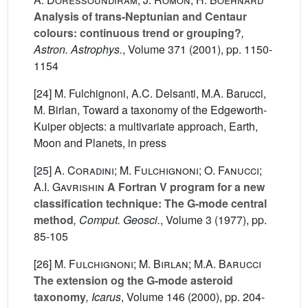
Analysis of trans-Neptunian and Centaur
colours: continuous trend or grouping?
,
Astron. Astrophys.
, Volume 371
(2001), pp. 1150-
1154
[24] M. Fulchignoni, A.C. Delsanti, M.A. Barucci,
M. Birlan, Toward a taxonomy of the Edgeworth-
Kuiper objects: a multivariate approach, Earth,
Moon and Planets, in press
[25]
A. Coradini; M. Fulchignoni; O. Fanucci;
A.I. Gavrishin
A Fortran V program for a new
classification technique: The G-mode central
method
, Comput. Geosci.
, Volume 3
(1977), pp.
85-105
[26]
M. Fulchignoni; M. Birlan; M.A. Barucci
The extension og the G-mode asteroid
taxonomy
, Icarus
, Volume 146
(2000), pp. 204-