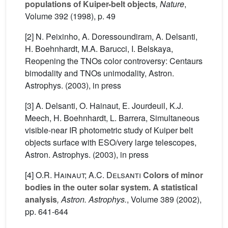
populations of Kuiper-belt objects
, Nature
,
Volume 392
(1998), p. 49
[2] N. Peixinho, A. Doressoundiram, A. Delsanti,
H. Boehnhardt, M.A. Barucci, I. Belskaya,
Reopening the TNOs color controversy: Centaurs
bimodality and TNOs unimodality, Astron.
Astrophys. (2003), in press
[3] A. Delsanti, O. Hainaut, E. Jourdeuil, K.J.
Meech, H. Boehnhardt, L. Barrera, Simultaneous
visible-near IR photometric study of Kuiper belt
objects surface with ESO/very large telescopes,
Astron. Astrophys. (2003), in press
[4]
O.R. Hainaut; A.C. Delsanti
Colors of minor
bodies in the outer solar system. A statistical
analysis
, Astron. Astrophys.
, Volume 389
(2002),
pp. 641-644