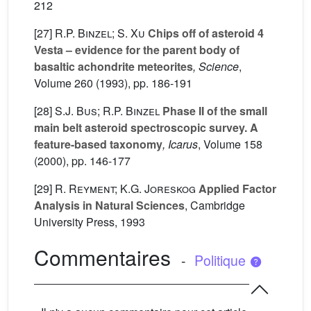
212
[27]
R.P. Binzel; S. Xu
Chips off of asteroid 4
Vesta – evidence for the parent body of
basaltic achondrite meteorites
, Science
,
Volume 260
(1993), pp. 186-191
[28]
S.J. Bus; R.P. Binzel
Phase II of the small
main belt asteroid spectroscopic survey. A
feature-based taxonomy
, Icarus
, Volume 158
(2000), pp. 146-177
[29]
R. Reyment; K.G. Joreskog
Applied Factor
Analysis in Natural Sciences
, Cambridge
University Press, 1993
Commentaires
-
Politique