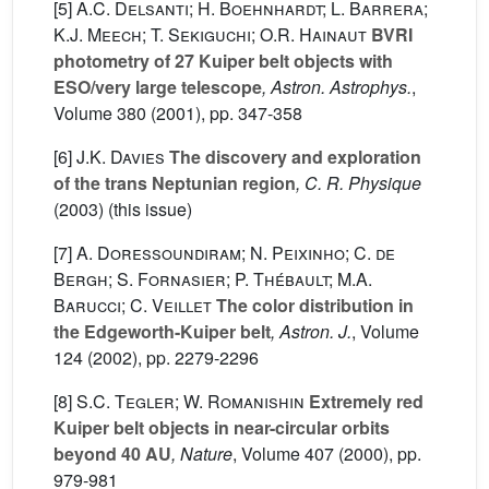
[5]
A.C. Delsanti; H. Boehnhardt; L. Barrera;
K.J. Meech; T. Sekiguchi; O.R. Hainaut
BVRI
photometry of 27 Kuiper belt objects with
ESO/very large telescope
, Astron. Astrophys.
,
Volume 380
(2001), pp. 347-358
[6]
J.K. Davies
The discovery and exploration
of the trans Neptunian region
, C. R. Physique
(2003) (this issue)
[7]
A. Doressoundiram; N. Peixinho; C. de
Bergh; S. Fornasier; P. Thébault; M.A.
Barucci; C. Veillet
The color distribution in
the Edgeworth-Kuiper belt
, Astron. J.
, Volume
124
(2002), pp. 2279-2296
[8]
S.C. Tegler; W. Romanishin
Extremely red
Kuiper belt objects in near-circular orbits
beyond 40 AU
, Nature
, Volume 407
(2000), pp.
979-981