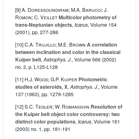
[9]
A. Doressoundiram; M.A. Barucci; J.
Romon; C. Veillet
Multicolor photometry of
trans-Neptunian objects
, Icarus
, Volume 154
(2001), pp. 277-286
[10]
C.A. Trujillo; M.E. Brown
A correlation
between inclination and color in the classical
Kuiper belt
, Astrophys. J.
, Volume 566
(2002)
no. 2, p. L125-L128
[11]
H.J. Wood; G.P. Kuiper
Photometric
studies of asteroids, X
, Astrophys. J.
, Volume
137
(1963), pp. 1279-1285
[12]
S.C. Tegler; W. Romanishin
Resolution of
the Kuiper belt object color controversy: two
distinct color populations
, Icarus
, Volume 161
(2003) no. 1, pp. 181-191