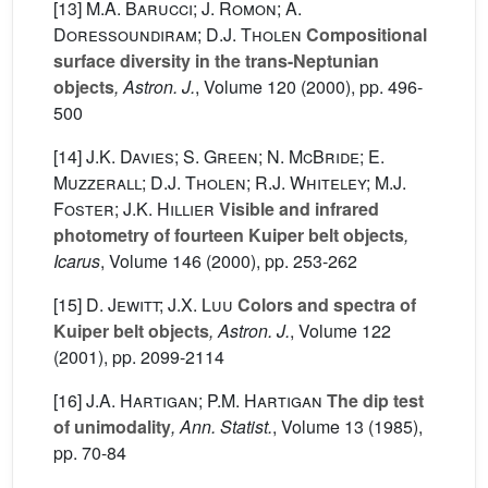
[13]
M.A. Barucci; J. Romon; A.
Doressoundiram; D.J. Tholen
Compositional
surface diversity in the trans-Neptunian
objects
, Astron. J.
, Volume 120
(2000), pp. 496-
500
[14]
J.K. Davies; S. Green; N. McBride; E.
Muzzerall; D.J. Tholen; R.J. Whiteley; M.J.
Foster; J.K. Hillier
Visible and infrared
photometry of fourteen Kuiper belt objects
,
Icarus
, Volume 146
(2000), pp. 253-262
[15]
D. Jewitt; J.X. Luu
Colors and spectra of
Kuiper belt objects
, Astron. J.
, Volume 122
(2001), pp. 2099-2114
[16]
J.A. Hartigan; P.M. Hartigan
The dip test
of unimodality
, Ann. Statist.
, Volume 13
(1985),
pp. 70-84