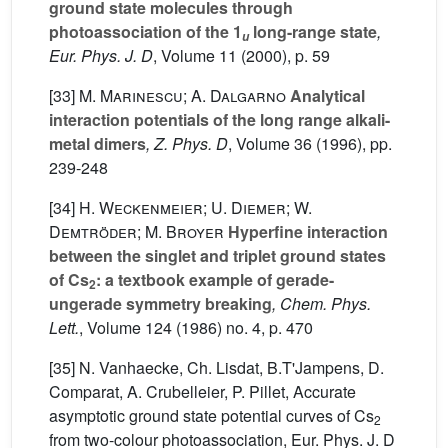
ground state molecules through
photoassociation of the 1
long-range state
,
u
Eur. Phys. J. D
, Volume 11
(2000), p. 59
[33]
M. Marinescu; A. Dalgarno
Analytical
interaction potentials of the long range alkali-
metal dimers
, Z. Phys. D
, Volume 36
(1996), pp.
239-248
[34]
H. Weckenmeier; U. Diemer; W.
Demtröder; M. Broyer
Hyperfine interaction
between the singlet and triplet ground states
of Cs
: a textbook example of gerade-
2
ungerade symmetry breaking
, Chem. Phys.
Lett.
, Volume 124
(1986) no. 4, p. 470
[35] N. Vanhaecke, Ch. Lisdat, B.T'Jampens, D.
Comparat, A. Crubelleier, P. Pillet, Accurate
asymptotic ground state potential curves of Cs
2
from two-colour photoassociation, Eur. Phys. J. D