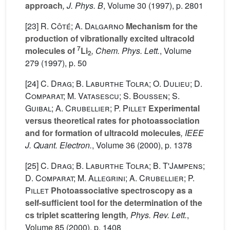
approach
, J. Phys. B
, Volume 30
(1997), p. 2801
[23]
R. Côté; A. Dalgarno
Mechanism for the
production of vibrationally excited ultracold
7
molecules of
Li
, Chem. Phys. Lett.
, Volume
2
279
(1997), p. 50
[24]
C. Drag; B. Laburthe Tolra; O. Dulieu; D.
Comparat; M. Vatasescu; S. Boussen; S.
Guibal; A. Crubellier; P. Pillet
Experimental
versus theoretical rates for photoassociation
and for formation of ultracold molecules
, IEEE
J. Quant. Electron.
, Volume 36
(2000), p. 1378
[25]
C. Drag; B. Laburthe Tolra; B. T'Jampens;
D. Comparat; M. Allegrini; A. Crubellier; P.
Pillet
Photoassociative spectroscopy as a
self-sufficient tool for the determination of the
cs triplet scattering length
, Phys. Rev. Lett.
,
Volume 85
(2000), p. 1408