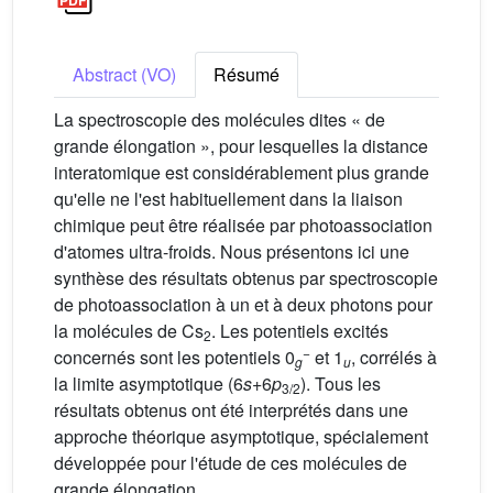
Abstract (VO)
Résumé
La spectroscopie des molécules dites « de
grande élongation », pour lesquelles la distance
interatomique est considérablement plus grande
qu'elle ne l'est habituellement dans la liaison
chimique peut être réalisée par photoassociation
d'atomes ultra-froids. Nous présentons ici une
synthèse des résultats obtenus par spectroscopie
de photoassociation à un et à deux photons pour
la molécules de Cs
. Les potentiels excités
2
−
concernés sont les potentiels 0
et 1
, corrélés à
g
u
la limite asymptotique (6
s
+6
p
). Tous les
3/2
résultats obtenus ont été interprétés dans une
approche théorique asymptotique, spécialement
développée pour l'étude de ces molécules de
grande élongation.