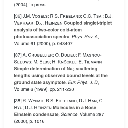
(2004), in press
[36]
J.M. Vogels; R.S. Freeland; C.C. Tsai; B.J.
Verhaar; D.J. Heinzen
Coupled singlet-triplet
analysis of two-color cold-atom
photoassociation spectra
, Phys. Rev. A
,
Volume 61
(2000), p. 043407
[37]
A. Crubellier; O. Dulieu; F. Masnou-
Seeuws; M. Elbs; H. Knöckel; E. Tiemann
Simple determination of Na
scattering
2
lengths using observed bound levels at the
ground state asymptote
, Eur. Phys. J. D
,
Volume 6
(1999), pp. 211-220
[38]
R. Wynar; R.S. Freeland; D.J. Han; C.
Ryu; D.J. Heinzen
Molecules in a Bose–
Einstein condensate
, Science
, Volume 287
(2000), p. 1016