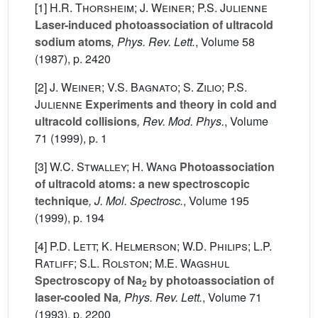
[1]
H.R. Thorsheim; J. Weiner; P.S. Julienne
Laser-induced photoassociation of ultracold
sodium atoms
, Phys. Rev. Lett.
, Volume 58
(1987), p. 2420
[2]
J. Weiner; V.S. Bagnato; S. Zilio; P.S.
Julienne
Experiments and theory in cold and
ultracold collisions
, Rev. Mod. Phys.
, Volume
71
(1999), p. 1
[3]
W.C. Stwalley; H. Wang
Photoassociation
of ultracold atoms: a new spectroscopic
technique
, J. Mol. Spectrosc.
, Volume 195
(1999), p. 194
[4]
P.D. Lett; K. Helmerson; W.D. Philips; L.P.
Ratliff; S.L. Rolston; M.E. Wagshul
Spectroscopy of Na
by photoassociation of
2
laser-cooled Na
, Phys. Rev. Lett.
, Volume 71
(1993), p. 2200