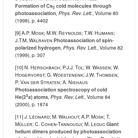
Formation of Cs
cold molecules through
2
photoassociation
, Phys. Rev. Lett.
, Volume 80
(1998), p. 4402
[9]
A.P. Mosk; M.W. Reynolds; T.W. Hijmans;
J.T.M. Walraven
Photoassociation of spin-
polarized hydrogen
, Phys. Rev. Lett.
, Volume 82
(1999), p. 307
[10]
N. Herschbach; P.J.J. Tol; W. Wassen; W.
Hogervorst; G. Woestenenk; J.W. Thomsen;
P. Van der Straten; A. Niehaus
Photoassociation spectroscopy of cold
3
He(2
s
) atoms
, Phys. Rev. Lett.
, Volume 84
(2000), p. 1874
[11]
J. Léonard; M. Walhout; A.P. Mosk; T.
Müller; C. Cohen-Tannoudji; M. Leduc
Giant
helium dimers produced by photoassociation