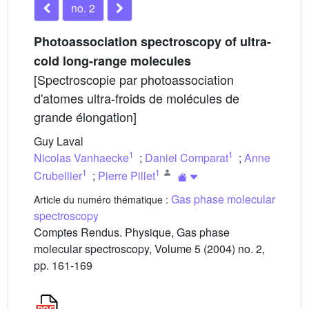
no. 2
Photoassociation spectroscopy of ultra-
cold long-range molecules
[Spectroscopie par photoassociation
d'atomes ultra-froids de molécules de
grande élongation]
Guy Laval
1
1
Nicolas Vanhaecke
;
Daniel Comparat
;
Anne
1
1
Crubellier
;
Pierre Pillet
Gas phase molecular
Article du numéro thématique :
spectroscopy
Comptes Rendus. Physique, Gas phase
molecular spectroscopy, Volume 5 (2004) no. 2,
pp. 161-169