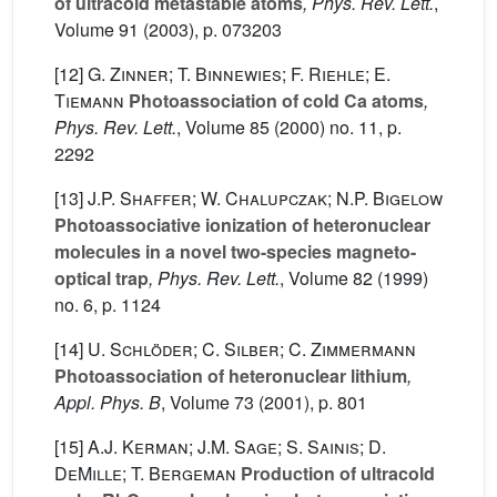
of ultracold metastable atoms
, Phys. Rev. Lett.
,
Volume 91
(2003), p. 073203
[12]
G. Zinner; T. Binnewies; F. Riehle; E.
Tiemann
Photoassociation of cold Ca atoms
,
Phys. Rev. Lett.
, Volume 85
(2000) no. 11, p.
2292
[13]
J.P. Shaffer; W. Chalupczak; N.P. Bigelow
Photoassociative ionization of heteronuclear
molecules in a novel two-species magneto-
optical trap
, Phys. Rev. Lett.
, Volume 82
(1999)
no. 6, p. 1124
[14]
U. Schlöder; C. Silber; C. Zimmermann
Photoassociation of heteronuclear lithium
,
Appl. Phys. B
, Volume 73
(2001), p. 801
[15]
A.J. Kerman; J.M. Sage; S. Sainis; D.
DeMille; T. Bergeman
Production of ultracold