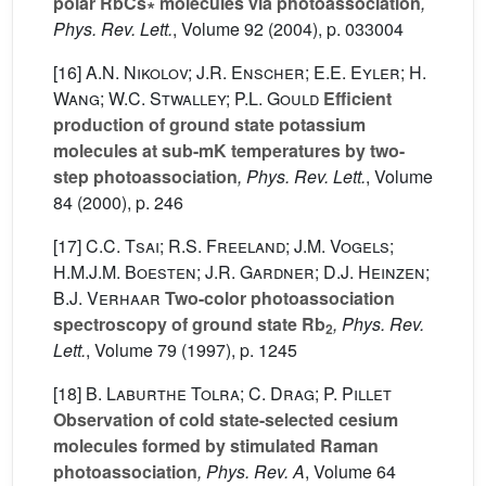
polar RbCs∗ molecules via photoassociation
,
Phys. Rev. Lett.
, Volume 92
(2004), p. 033004
[16]
A.N. Nikolov; J.R. Enscher; E.E. Eyler; H.
Wang; W.C. Stwalley; P.L. Gould
Efficient
production of ground state potassium
molecules at sub-mK temperatures by two-
step photoassociation
, Phys. Rev. Lett.
, Volume
84
(2000), p. 246
[17]
C.C. Tsai; R.S. Freeland; J.M. Vogels;
H.M.J.M. Boesten; J.R. Gardner; D.J. Heinzen;
B.J. Verhaar
Two-color photoassociation
spectroscopy of ground state Rb
, Phys. Rev.
2
Lett.
, Volume 79
(1997), p. 1245
[18]
B. Laburthe Tolra; C. Drag; P. Pillet
Observation of cold state-selected cesium
molecules formed by stimulated Raman
photoassociation
, Phys. Rev. A
, Volume 64