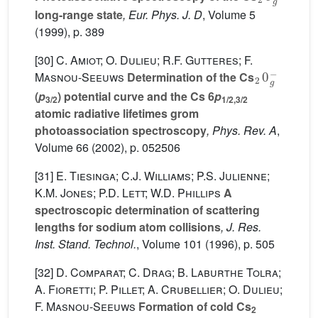
long-range state
, Eur. Phys. J. D
, Volume 5
(1999), p. 389
[30]
C. Amiot; O. Dulieu; R.F. Gutteres; F.
2
0
g
-
Masnou-Seeuws
Determination of the Cs
(
p
) potential curve and the Cs 6
p
3/2
1/2,3/2
atomic radiative lifetimes grom
photoassociation spectroscopy
, Phys. Rev. A
,
Volume 66
(2002), p. 052506
[31]
E. Tiesinga; C.J. Williams; P.S. Julienne;
K.M. Jones; P.D. Lett; W.D. Phillips
A
spectroscopic determination of scattering
lengths for sodium atom collisions
, J. Res.
Inst. Stand. Technol.
, Volume 101
(1996), p. 505
[32]
D. Comparat; C. Drag; B. Laburthe Tolra;
A. Fioretti; P. Pillet; A. Crubellier; O. Dulieu;
F. Masnou-Seeuws
Formation of cold Cs
2