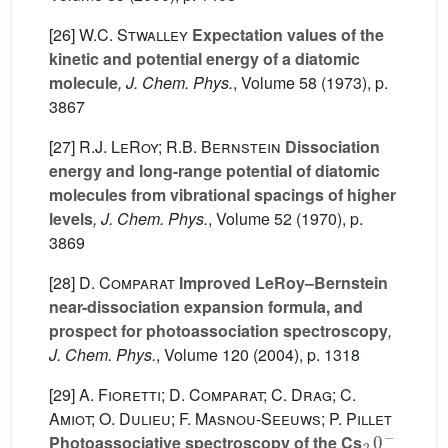
[26]
W.C. Stwalley
Expectation values of the
kinetic and potential energy of a diatomic
molecule
, J. Chem. Phys.
, Volume 58
(1973), p.
3867
[27]
R.J. LeRoy; R.B. Bernstein
Dissociation
energy and long-range potential of diatomic
molecules from vibrational spacings of higher
levels
, J. Chem. Phys.
, Volume 52
(1970), p.
3869
[28]
D. Comparat
Improved LeRoy–Bernstein
near-dissociation expansion formula, and
prospect for photoassociation spectroscopy
,
J. Chem. Phys.
, Volume 120
(2004), p. 1318
[29]
A. Fioretti; D. Comparat; C. Drag; C.
Amiot; O. Dulieu; F. Masnou-Seeuws; P. Pillet
2
0
g
-
Photoassociative spectroscopy of the Cs