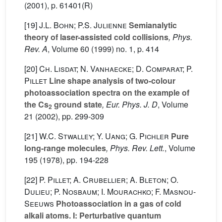
(2001), p. 61401(R)
[19]
J.L. Bohn; P.S. Julienne
Semianalytic
theory of laser-assisted cold collisions
, Phys.
Rev. A
, Volume 60
(1999) no. 1, p. 414
[20]
Ch. Lisdat; N. Vanhaecke; D. Comparat; P.
Pillet
Line shape analysis of two-colour
photoassociation spectra on the example of
the Cs
ground state
, Eur. Phys. J. D
, Volume
2
21
(2002), pp. 299-309
[21]
W.C. Stwalley; Y. Uang; G. Pichler
Pure
long-range molecules
, Phys. Rev. Lett.
, Volume
195
(1978), pp. 194-228
[22]
P. Pillet; A. Crubellier; A. Bleton; O.
Dulieu; P. Nosbaum; I. Mourachko; F. Masnou-
Seeuws
Photoassociation in a gas of cold
alkali atoms. I: Perturbative quantum