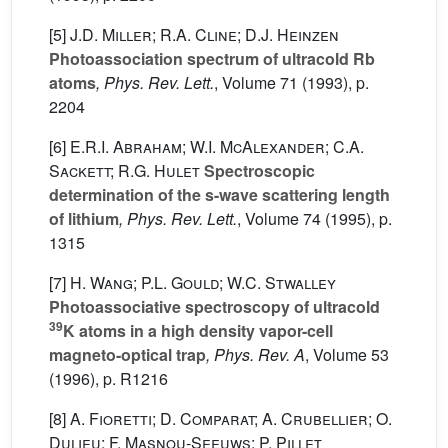
[5]
J.D. Miller; R.A. Cline; D.J. Heinzen
Photoassociation spectrum of ultracold Rb
atoms
, Phys. Rev. Lett.
, Volume 71
(1993), p.
2204
[6]
E.R.I. Abraham; W.I. McAlexander; C.A.
Sackett; R.G. Hulet
Spectroscopic
determination of the s-wave scattering length
of lithium
, Phys. Rev. Lett.
, Volume 74
(1995), p.
1315
[7]
H. Wang; P.L. Gould; W.C. Stwalley
Photoassociative spectroscopy of ultracold
39
K atoms in a high density vapor-cell
magneto-optical trap
, Phys. Rev. A
, Volume 53
(1996), p. R1216
[8]
A. Fioretti; D. Comparat; A. Crubellier; O.
Dulieu; F. Masnou-Seeuws; P. Pillet