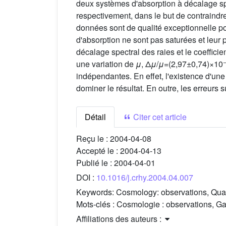
deux systèmes d'absorption à décalage s
respectivement, dans le but de contraindre
données sont de qualité exceptionnelle po
d'absorption ne sont pas saturées et leur 
décalage spectral des raies et le coeffici
une variation de
μ
, Δ
μ
/
μ
=(2,97±0,74)×10
indépendantes. En effet, l'existence d'une
dominer le résultat. En outre, les erreurs 
Détail
Citer cet article
Reçu le :
2004-04-08
Accepté le :
2004-04-13
Publié le :
2004-04-01
DOI :
10.1016/j.crhy.2004.04.007
Keywords:
Cosmology: observations, Quas
Mots-clés :
Cosmologie : observations, Gal
Affiliations des auteurs :