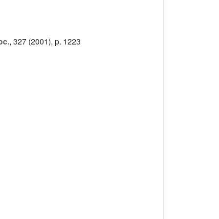
oc.
, 327
(2001), p. 1223