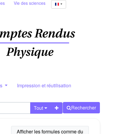
ies
Vie des sciences
rs
Impression et réutilisation
Rechercher
Tout