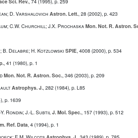
ce Sci. Rev.
, 74
(1995), p. 259
jean; D. Varshalovich
Astron. Lett.
, 28
(2002), p. 423
aum; C.W. Churchill; J.X. Prochaska
Mon. Not. R. Astron. S
; B. Delabre; H. Kotzlowski
SPIE
, 4008
(2000), p. 534
p.
, 41
(1980), p. 1
nd
Mon. Not. R. Astron. Soc.
, 346
(2003), p. 209
uault
Astrophys. J.
, 282
(1984), p. L85
), p. 1639
Y. Rondin; J.-L. Subtil
J. Mol. Spec.
, 157
(1993), p. 512
m. Ref. Data
, 4
(1994), p. 1
shoeck; E.M. Wilcots
Astrophys. J.
, 343
(1989), p. 785