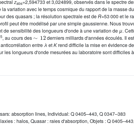
pectral
z
=2,594733 et 3,024899, observés dans le spectre 
abs
 la variation avec le temps cosmique du rapport de la masse du 
ur des quasars ; la résolution spectrale est de
R
=53 000 et le r
profil peut être modélisé par une simple gaussienne. Nous trouvo
ent de sensibilité des longueurs d'onde à une variation de
μ
. Cet
∼
12
−5
, au cours des
derniers milliards d'années écoulés. Il e
 anticorrélation entre
λ
et
K
rend difficile la mise en évidence d
sur les longueurs d'onde mesurées au laboratoire sont difficiles à
ars: absorption lines, Individual: Q 0405–443, Q 0347–383
axies : halos, Quasar : raies d'absorption, Objets : Q 0405–4