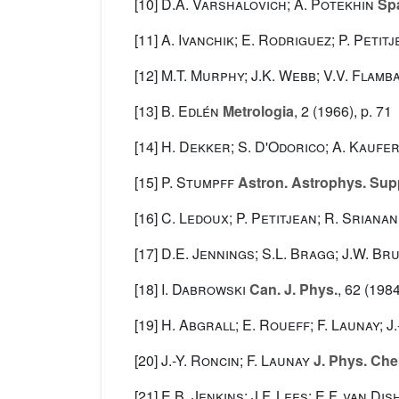
[10]
D.A. Varshalovich; A. Potekhin
Spa
[11]
A. Ivanchik; E. Rodriguez; P. Petit
[12]
M.T. Murphy; J.K. Webb; V.V. Flamb
[13]
B. Edlén
Metrologia
, 2
(1966), p. 71
[14]
H. Dekker; S. D'Odorico; A. Kaufer
[15]
P. Stumpff
Astron. Astrophys. Sup
[16]
C. Ledoux; P. Petitjean; R. Sriana
[17]
D.E. Jennings; S.L. Bragg; J.W. Br
[18]
I. Dabrowski
Can. J. Phys.
, 62
(1984
[19]
H. Abgrall; E. Roueff; F. Launay; J.-
[20]
J.-Y. Roncin; F. Launay
J. Phys. Che
[21]
E.B. Jenkins; J.F. Lees; E.F. van Di