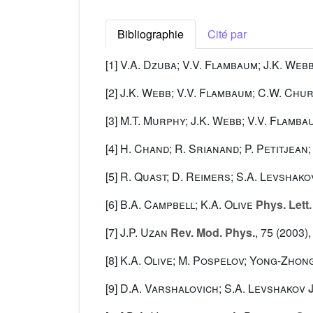
Bibliographie
Cité par
[1]
V.A. Dzuba; V.V. Flambaum; J.K. Web
[2]
J.K. Webb; V.V. Flambaum; C.W. Chur
[3]
M.T. Murphy; J.K. Webb; V.V. Flamba
[4]
H. Chand; R. Srianand; P. Petitjean;
[5]
R. Quast; D. Reimers; S.A. Levshako
[6]
B.A. Campbell; K.A. Olive
Phys. Lett.
[7]
J.P. Uzan
Rev. Mod. Phys.
, 75
(2003),
[8]
K.A. Olive; M. Pospelov; Yong-Zhong
[9]
D.A. Varshalovich; S.A. Levshakov
J