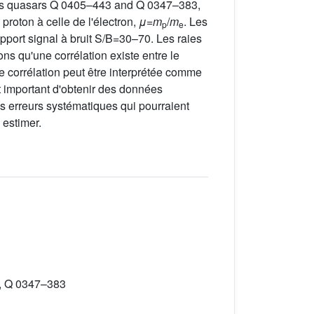
des quasars Q 0405–443 and Q 0347–383,
proton à celle de l'électron,
μ
=
m
/
m
. Les
p
e
apport signal à bruit S/B=30–70. Les raies
ns qu'une corrélation existe entre le
te corrélation peut être interprétée comme
st important d'obtenir des données
es erreurs systématiques qui pourraient
 estimer.
43, Q 0347–383