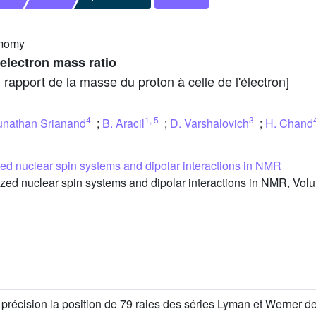
omomy
electron mass ratio
rapport de la masse du proton à celle de l'électron]
4
1
,
5
3
nathan Srianand
;
B. Aracil
;
D. Varshalovich
;
H. Chand
zed nuclear spin systems and dipolar interactions in NMR
ed nuclear spin systems and dipolar interactions in NMR, Volu
récision la position de 79 raies des séries Lyman et Werner d