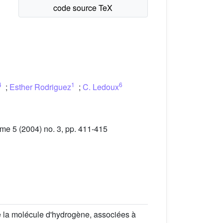
4
1
6
;
Esther Rodriguez
;
C. Ledoux
me 5 (2004) no. 3, pp. 411-415
e la molécule d'hydrogène, associées à