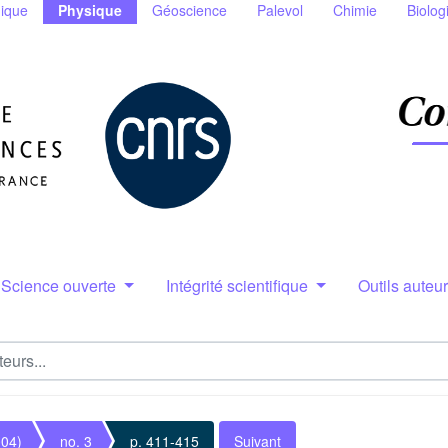
ique
Physique
Géoscience
Palevol
Chimie
Biolog
Science ouverte
Intégrité scientifique
Outils auteu
004)
no. 3
p. 411-415
Suivant