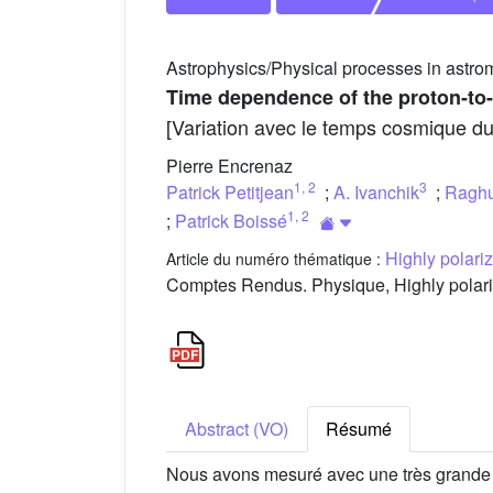
Astrophysics/Physical processes in astr
Time dependence of the proton-to-
[Variation avec le temps cosmique du 
Pierre Encrenaz
1
,
2
3
Patrick Petitjean
;
A. Ivanchik
;
Raghu
1
,
2
;
Patrick Boissé
Highly polari
Article du numéro thématique :
Comptes Rendus. Physique, Highly polariz
Abstract (VO)
Résumé
Nous avons mesuré avec une très grande p