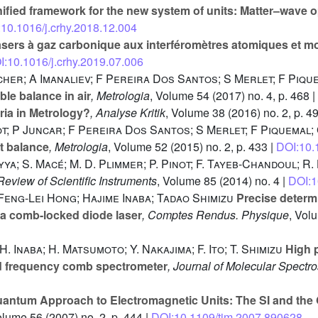
ified framework for the new system of units: Matter–wave o
10.1016/j.crhy.2018.12.004
sers à gaz carbonique aux interféromètres atomiques et mo
I:10.1016/j.crhy.2019.07.006
cher; A Imanaliev; F Pereira Dos Santos; S Merlet; F Piqu
le balance in air
, Metrologia
, Volume 54
(2017) no. 4, p. 468 |
ria in Metrology?
, Analyse Kritik
, Volume 38
(2016) no. 2, p. 4
ot; P Juncar; F Pereira Dos Santos; S Merlet; F Piquemal
t balance
, Metrologia
, Volume 52
(2015) no. 2, p. 433 |
DOI:10.
iyya; S. Macé; M. D. Plimmer; P. Pinot; F. Tayeb-Chandoul; R
 Review of Scientific Instruments
, Volume 85
(2014) no. 4 |
DOI:1
 Feng-Lei Hong; Hajime Inaba; Tadao Shimizu
Precise determi
g a comb-locked diode laser
, Comptes Rendus. Physique
, Vol
H. Inaba; H. Matsumoto; Y. Nakajima; F. Ito; T. Shimizu
High p
ed frequency comb spectrometer
, Journal of Molecular Spectr
antum Approach to Electromagnetic Units: The SI and the
olume 56
(2007) no. 2, p. 444 |
DOI:10.1109/tim.2007.890628