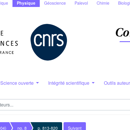
ique
Physique
Géoscience
Palevol
Chimie
Biolog
Science ouverte
Intégrité scientifique
Outils auteu
004)
no. 8
p. 813-820
Suivant