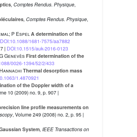
ptics
, Comptes Rendus. Physique
,
léculaires
, Comptes Rendus. Physique
,
emal; P Espel
A determination of the
DOI:10.1088/1681-7575/aa7882
97 |
DOI:10.1515/auk-2016-0123
; G Genevès
First determination of the
1088/0026-1394/52/2/433
. Hannachi
Thermal desorption mass
0.1063/1.4870921
nation of the Doppler width of a
ume 10
(2009) no. 9, p. 907 |
recision line profile measurements on
oscopy
, Volume 249
(2008) no. 2, p. 95 |
 Gaussian System
, IEEE Transactions on