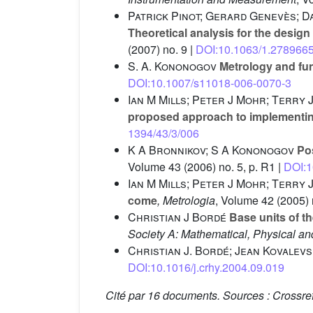
Patrick Pinot; Gerard Genevès; Da
Theoretical analysis for the desig
(2007) no. 9 |
DOI:10.1063/1.278966
S. A. Kononogov
Metrology and fu
DOI:10.1007/s11018-006-0070-3
Ian M Mills; Peter J Mohr; Terry 
proposed approach to implementin
1394/43/3/006
K A Bronnikov; S A Kononogov
Pos
Volume 43
(2006) no. 5, p. R1 |
DOI:1
Ian M Mills; Peter J Mohr; Terry 
come
, Metrologia
, Volume 42
(2005) n
Christian J Bordé
Base units of t
Society A: Mathematical, Physical a
Christian J. Bordé; Jean Kovalev
DOI:10.1016/j.crhy.2004.09.019
Cité par
16 documents.
Sources :
Crossre