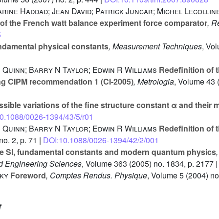
rine Haddad; Jean David; Patrick Juncar; Michel Lecollin
n of the French watt balance experiment force comparator
, R
5
ndamental physical constants
, Measurement Techniques
, Vo
J Quinn; Barry N Taylor; Edwin R Williams
Redefinition of 
g CIPM recommendation 1 (CI-2005)
, Metrologia
, Volume 43
(
sible variations of the fine structure constant α and their 
0.1088/0026-1394/43/5/r01
J Quinn; Barry N Taylor; Edwin R Williams
Redefinition of 
o. 2, p. 71 |
DOI:10.1088/0026-1394/42/2/001
he SI, fundamental constants and modern quantum physics
nd Engineering Sciences
, Volume 363
(2005) no. 1834, p. 2177 
sky
Foreword
, Comptes Rendus. Physique
, Volume 5
(2004) no.
f