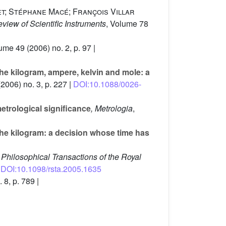
et; Stéphane Macé; François Villar
eview of Scientific Instruments
, Volume 78
lume 49
(2006) no. 2, p. 97 |
the kilogram, ampere, kelvin and mole: a
2006) no. 3, p. 227 |
DOI:10.1088/0026-
metrological significance
, Metrologia
,
the kilogram: a decision whose time has
, Philosophical Transactions of the Royal
|
DOI:10.1098/rsta.2005.1635
 8, p. 789 |