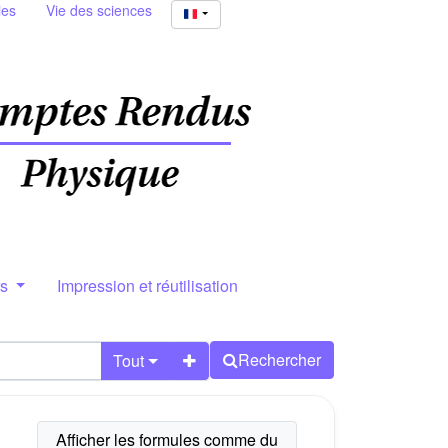
ies
Vie des sciences
rs
Impression et réutilisation
Rechercher
Tout