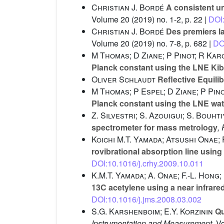
Christian J. Bordé
A consistent un
Volume 20
(2019) no. 1-2, p. 22 |
DOI:
Christian J. Bordé
Des premiers la
Volume 20
(2019) no. 7-8, p. 682 |
DO
M Thomas; D Ziane; P Pinot; R Kar
Planck constant using the LNE Kibb
Oliver Schlaudt
Reflective Equilib
M Thomas; P Espel; D Ziane; P Pin
Planck constant using the LNE wat
Z. Silvestri; S. Azouigui; S. Bouht
spectrometer for mass metrology
,
Koichi M.T. Yamada; Atsushi Onae;
rovibrational absorption line usin
DOI:10.1016/j.crhy.2009.10.011
K.M.T. Yamada; A. Onae; F.-L. Hong; 
13C acetylene using a near infrar
DOI:10.1016/j.jms.2008.03.002
S.G. Karshenboim; E.Y. Korzinin
Qu
Instrumentation and Measurement
, V