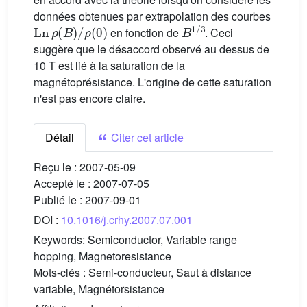
données obtenues par extrapolation des courbes
Ln
ρ
(
B
)
/
ρ
(
0
)
B
1
/
3
en fonction de
. Ceci
suggère que le désaccord observé au dessus de
10 T est lié à la saturation de la
magnétoprésistance. L'origine de cette saturation
n'est pas encore claire.
Détail
Citer cet article
Reçu le :
2007-05-09
Accepté le :
2007-07-05
Publié le :
2007-09-01
DOI :
10.1016/j.crhy.2007.07.001
Keywords:
Semiconductor, Variable range
hopping, Magnetoresistance
Mots-clés :
Semi-conducteur, Saut à distance
variable, Magnétorsistance