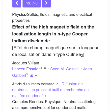
no. 7-8
Physics/Solids, fluids: magnetic and electrical
properties
Effect of the high magnetic field on the
localization length in n-type Cooper
Indium diselenide
[Effet du champ magnétique sur la longueur
de localisation dans n-type CuInSe
]
2
Jacques Villain
1
2
Lahcen Essaleh
;
Syed M. Wasim
;
Jean
3
Galibert
Diffusion de
Article du numéro thématique :
neutrons : un puissant outil de recherche en
matière condensée
Comptes Rendus. Physique, Neutron scattering:
a comprehensive tool for condensed matter