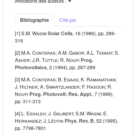
Affiliations des auteurs :
Bibliographie
Cité par
[1]
S.M. Wasim
Solar Cells
, 16
(1986), pp. 289-
316
[2]
M.A. Conteras; A.M. Gabor; A.L. Tennat; S.
Asher; J.R. Tuttle; R. Noufi
Prog.
Photovoltaics
, 2
(1994), pp. 287-289
[3]
M.A. Conteras; B. Egaas; K. Ramanathan;
J. Hiltner; A. Swartzlander; F. Hasoon; R.
Noufi
Prog. Photovolt: Res. Appl.
, 7
(1999),
pp. 311-313
[4]
L. Essaleh; J. Galibert; S.M. Wasim; E.
Hernandez; J. Léotin
Phys. Rev. B
, 52
(1995),
pp. 7798-7801