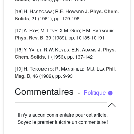
[16]
H. Hasegawa; R.E. Howard
J. Phys. Chem.
Solids
, 21
(1961), pp. 179-198
[17]
A. Roy; M. Levy; X.M. Guo; P.M. Sarachik
Phys. Rev. B
, 39
(1989), pp. 10185-10191
[18]
Y. Yafet; R.W. Keyes; E.N. Adams
J. Phys.
Chem. Solids
, 1
(1956), pp. 137-142
[19]
H. Tokumoto; R. Mansfield; M.J. Lea
Phil.
Mag. B
, 46
(1982), pp. 9-93
Commentaires
-
Politique
Il n'y a aucun commentaire pour cet article.
Soyez le premier à écrire un commentaire !