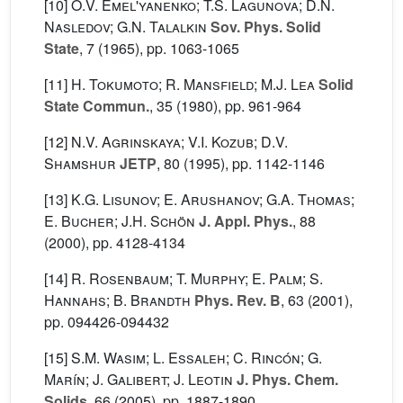
[10]
O.V. Emel'yanenko; T.S. Lagunova; D.N.
Nasledov; G.N. Talalkin
Sov. Phys. Solid
State
, 7
(1965), pp. 1063-1065
[11]
H. Tokumoto; R. Mansfield; M.J. Lea
Solid
State Commun.
, 35
(1980), pp. 961-964
[12]
N.V. Agrinskaya; V.I. Kozub; D.V.
Shamshur
JETP
, 80
(1995), pp. 1142-1146
[13]
K.G. Lisunov; E. Arushanov; G.A. Thomas;
E. Bucher; J.H. Schön
J. Appl. Phys.
, 88
(2000), pp. 4128-4134
[14]
R. Rosenbaum; T. Murphy; E. Palm; S.
Hannahs; B. Brandth
Phys. Rev. B
, 63
(2001),
pp. 094426-094432
[15]
S.M. Wasim; L. Essaleh; C. Rincón; G.
Marín; J. Galibert; J. Leotin
J. Phys. Chem.
Solids
, 66
(2005), pp. 1887-1890