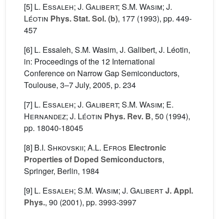
[5]
L. Essaleh; J. Galibert; S.M. Wasim; J.
Léotin
Phys. Stat. Sol. (b)
, 177
(1993), pp. 449-
457
[6] L. Essaleh, S.M. Wasim, J. Galibert, J. Léotin,
in: Proceedings of the 12 International
Conference on Narrow Gap Semiconductors,
Toulouse, 3–7 July, 2005, p. 234
[7]
L. Essaleh; J. Galibert; S.M. Wasim; E.
Hernandez; J. Léotin
Phys. Rev. B
, 50
(1994),
pp. 18040-18045
[8]
B.I. Shkovskii; A.L. Efros
Electronic
Properties of Doped Semiconductors
,
Springer, Berlin, 1984
[9]
L. Essaleh; S.M. Wasim; J. Galibert
J. Appl.
Phys.
, 90
(2001), pp. 3993-3997