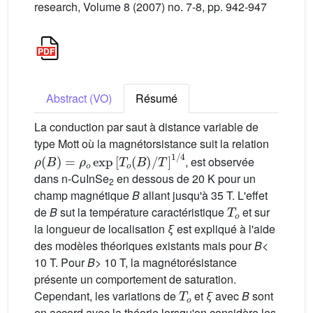
research, Volume 8 (2007) no. 7-8, pp. 942-947
Abstract (VO)
Résumé
La conduction par saut à distance variable de
type Mott où la magnétorsistance suit la relation
ρ
(
B
)
=
ρ
o
exp
[
T
o
(
B
)
/
T
]
1
/
4
, est observée
dans n-CuInSe
en dessous de 20 K pour un
2
champ magnétique
B
allant jusqu'à 35 T. L'effet
T
o
de
B
sut la température caractéristique
et sur
la longueur de localisation
ξ
est expliqué à l'aide
des modèles théoriques existants mais pour
B
<
10 T. Pour
B
> 10 T, la magnétorésistance
présente un comportement de saturation.
T
o
Cependant, les variations de
et
ξ
avec
B
sont
en accord avec la théorie lorsqu'on considère les