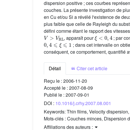
dispersion positive ; ces courbes représen
couches. La présente investigation de plu
en Cu et/ou Si a révélé l'existence de deux
plus faible que celle de Rayleigh du subst
défini comme étant le rapport des vitesses 
V
>
V
RL
ξ
<
0
,
4
, apparaît pour
; par co
0
,
4
⩽
ξ
⩽
1
; dans cet intervalle on obti
conséquent, ce comportement, quantifié 
Détail
Citer cet article
Reçu le :
2006-11-20
Accepté le :
2007-08-09
Publié le :
2007-09-01
DOI :
10.1016/j.crhy.2007.08.001
Keywords:
Thin films, Velocity dispersion
Mots-clés :
Couches minces, Dispersion de 
Affiliations des auteurs :