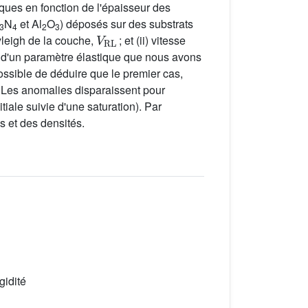
iques en fonction de l'épaisseur des
N
et Al
O
) déposés sur des substrats
3
4
2
3
V
RL
yleigh de la couche,
; et (ii) vitesse
 d'un paramètre élastique que nous avons
possible de déduire que le premier cas,
. Les anomalies disparaissent pour
iale suivie d'une saturation). Par
es et des densités.
gidité