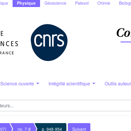
ique
Physique
Géoscience
Palevol
Chimie
Biolog
Science ouverte
Intégrité scientifique
Outils auteu
007)
no. 7-8
p. 948-954
Suivant