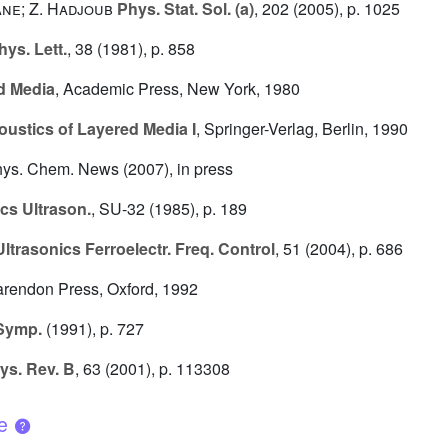
ane; Z. Hadjoub
Phys. Stat. Sol. (a)
, 202
(2005), p. 1025
ys. Lett.
, 38
(1981), p. 858
d Media
, Academic Press, New York, 1980
ustics of Layered Media I
, Springer-Verlag, Berlin, 1990
Phys. Chem. News (2007), in press
cs Ultrason.
, SU-32
(1985), p. 189
ltrasonics Ferroelectr. Freq. Control
, 51
(2004), p. 686
larendon Press, Oxford, 1992
Symp.
(1991), p. 727
s. Rev. B
, 63
(2001), p. 113308
ue