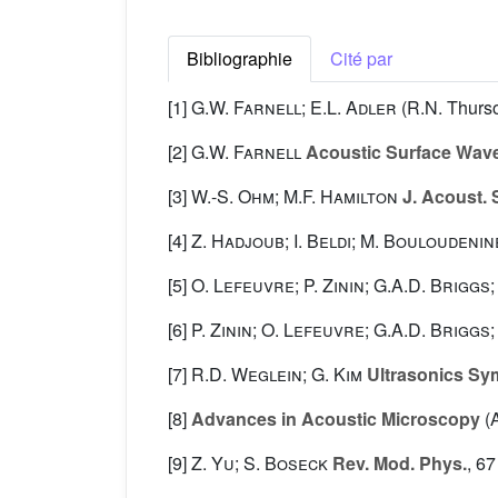
Bibliographie
Cité par
[1]
G.W. Farnell; E.L. Adler
(R.N. Thurso
[2]
G.W. Farnell
Acoustic Surface Wav
[3]
W.-S. Ohm; M.F. Hamilton
J. Acoust. 
[4]
Z. Hadjoub; I. Beldi; M. Bouloudeni
[5]
O. Lefeuvre; P. Zinin; G.A.D. Briggs
[6]
P. Zinin; O. Lefeuvre; G.A.D. Briggs
[7]
R.D. Weglein; G. Kim
Ultrasonics Sy
[8]
Advances in Acoustic Microscopy
(A
[9]
Z. Yu; S. Boseck
Rev. Mod. Phys.
, 67