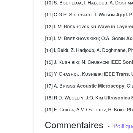
[10]
S. Bouhedja; I. Hadjoub; A. Doghm
[11]
C.G.R. Sheppard; T. Wilson
Appl. Ph
[12]
L.M. Brekhovskikh
Wave in Layere
[13]
L.M. Breekhovskikh; O.A. Godin
Aco
[14] I. Beldi, Z. Hadjoub, A. Doghmane, 
[15]
J. Kushibiki; N. Chubachi
IEEE Soni
[16]
Y. Ohashi; J. Kushibiki
IEEE Trans. U
[17]
A. Briggs
Acoustic Microscopy
, C
[18]
R.D. Weglein; J.O. Kim
Ultrasonics 
[19]
E. Chilla; A.V. Osetrov; R. Kokh
Phy
Commentaires
-
Politiq