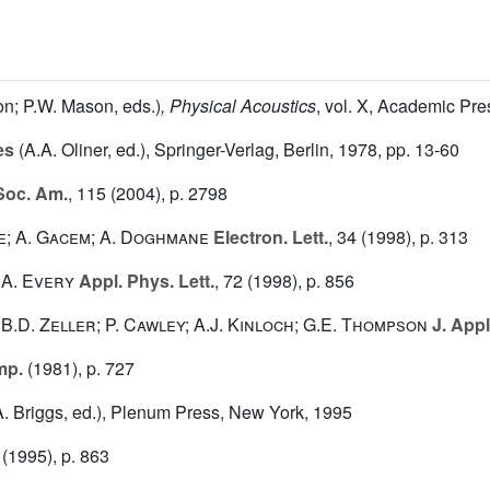
n; P.W. Mason, eds.)
, Physical Acoustics
, vol. X
, Academic Pre
es
(A.A. Oliner, ed.), Springer-Verlag, Berlin, 1978, pp. 13-60
Soc. Am.
, 115
(2004), p. 2798
ne; A. Gacem; A. Doghmane
Electron. Lett.
, 34
(1998), p. 313
; A. Every
Appl. Phys. Lett.
, 72
(1998), p. 856
; B.D. Zeller; P. Cawley; A.J. Kinloch; G.E. Thompson
J. Appl
mp.
(1981), p. 727
. Briggs, ed.), Plenum Press, New York, 1995
(1995), p. 863