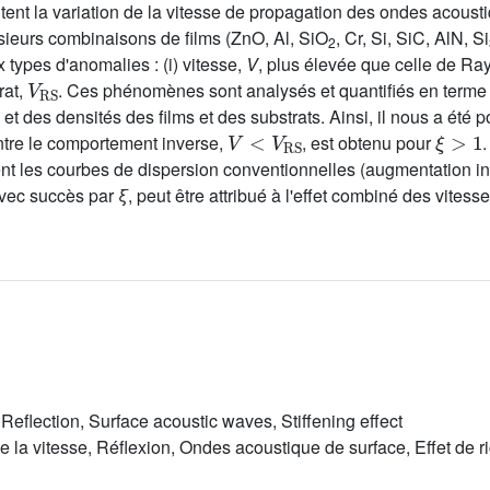
tent la variation de la vitesse de propagation des ondes acoust
sieurs combinaisons de films (ZnO, Al, SiO
, Cr, Si, SiC, AlN, Si
2
 types d'anomalies : (i) vitesse,
V
, plus élevée que celle de Ra
V
RS
rat,
. Ces phénomènes sont analysés et quantifiés en terme
et des densités des films et des substrats. Ainsi, il nous a été 
V
<
V
RS
ξ
>
1
ntre le comportement inverse,
, est obtenu pour
ent les courbes de dispersion conventionnelles (augmentation init
avec succès par
ξ
, peut être attribué à l'effet combiné des vitess
, Reflection, Surface acoustic waves, Stiffening effect
la vitesse, Réflexion, Ondes acoustique de surface, Effet de ri