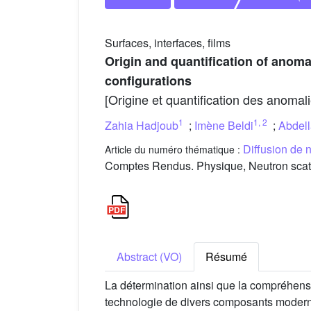
Surfaces, interfaces, films
Origin and quantification of anoma
configurations
[Origine et quantification des anomal
1
1
,
2
Zahia Hadjoub
;
Imène Beldi
;
Abdel
Diffusion de 
Article du numéro thématique :
Comptes Rendus. Physique, Neutron scatte
Abstract (VO)
Résumé
La détermination ainsi que la compréhens
technologie de divers composants modernes.