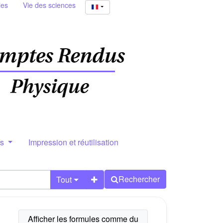
ies
Vie des sciences
rs
Impression et réutilisation
Rechercher
Tout