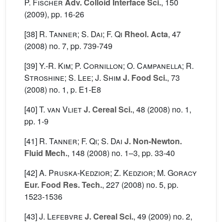
P. Fischer
Adv. Colloid Interface Sci.
, 150
(2009), pp. 16-26
[38]
R. Tanner; S. Dai; F. Qi
Rheol. Acta
, 47
(2008) no. 7, pp. 739-749
[39]
Y.-R. Kim; P. Cornillon; O. Campanella; R.
Stroshine; S. Lee; J. Shim
J. Food Sci.
, 73
(2008) no. 1, p. E1-E8
[40]
T. van Vliet
J. Cereal Sci.
, 48
(2008) no. 1,
pp. 1-9
[41]
R. Tanner; F. Qi; S. Dai
J. Non-Newton.
Fluid Mech.
, 148
(2008) no. 1–3, pp. 33-40
[42]
A. Pruska-Kedzior; Z. Kedzior; M. Goracy
Eur. Food Res. Tech.
, 227
(2008) no. 5, pp.
1523-1536
[43]
J. Lefebvre
J. Cereal Sci.
, 49
(2009) no. 2,