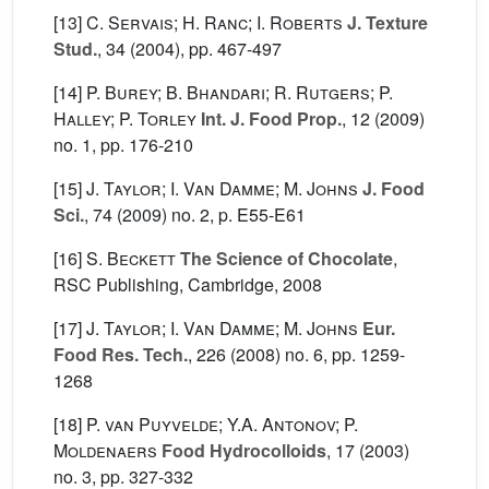
[13]
C. Servais; H. Ranc; I. Roberts
J. Texture
Stud.
, 34
(2004), pp. 467-497
[14]
P. Burey; B. Bhandari; R. Rutgers; P.
Halley; P. Torley
Int. J. Food Prop.
, 12
(2009)
no. 1, pp. 176-210
[15]
J. Taylor; I. Van Damme; M. Johns
J. Food
Sci.
, 74
(2009) no. 2, p. E55-E61
[16]
S. Beckett
The Science of Chocolate
,
RSC Publishing, Cambridge, 2008
[17]
J. Taylor; I. Van Damme; M. Johns
Eur.
Food Res. Tech.
, 226
(2008) no. 6, pp. 1259-
1268
[18]
P. van Puyvelde; Y.A. Antonov; P.
Moldenaers
Food Hydrocolloids
, 17
(2003)
no. 3, pp. 327-332