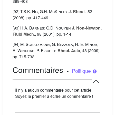
399-408
[92]
T.S.K. Ng; G.H. McKinley
J. Rheol.
, 52
(2008), pp. 417-449
[93]
H.A. Barnes; Q.D. Nguyen
J. Non-Newton.
Fluid Mech.
, 98
(2001), pp. 1-14
[94]
M. Schatzmann; G. Bezzola; H.-E. Minor;
E. Windhab; P. Fischer
Rheol. Acta
, 48
(2009),
pp. 715-733
Commentaires
-
Politique
Il n'y a aucun commentaire pour cet article.
Soyez le premier à écrire un commentaire !