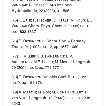
Windhab; B. Eder; R. Amado
Food
Hydrocolloids
, 22
(2008), p. 1596
[75]
P. Erni; P. Fischer; V. Herle; M. Haug; E.J.
Windhab
Chem. Phys. Chem.
, 9
(2008) no. 13,
pp. 1833-1837
[76]
E. Dickinson
J. Chem. Soc. – Faraday
Trans.
, 94
(1998) no. 12, pp. 1657-1669
[77]
R. Miller; V.B. Fainerman; E.V.
Aksenenko; M.E. Leser; M. Michel
Langmuir
,
20
(2004) no. 3, pp. 771-777
[78]
E. Dickinson
Colloids Surf. B
, 15
(1999)
no. 2, pp. 161-176
[79]
A. Martin; M. Bos; M. Cohen Stuart; T.
van Vliet
Langmuir
, 18
(2002) no. 4, pp. 1238-
1243