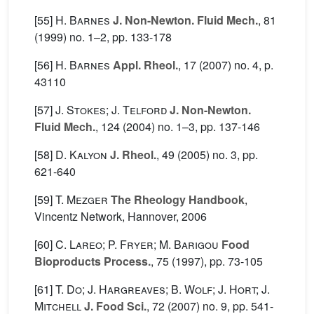
[55]
H. Barnes
J. Non-Newton. Fluid Mech.
, 81
(1999) no. 1–2, pp. 133-178
[56]
H. Barnes
Appl. Rheol.
, 17
(2007) no. 4, p.
43110
[57]
J. Stokes; J. Telford
J. Non-Newton.
Fluid Mech.
, 124
(2004) no. 1–3, pp. 137-146
[58]
D. Kalyon
J. Rheol.
, 49
(2005) no. 3, pp.
621-640
[59]
T. Mezger
The Rheology Handbook
,
Vincentz Network, Hannover, 2006
[60]
C. Lareo; P. Fryer; M. Barigou
Food
Bioproducts Process.
, 75
(1997), pp. 73-105
[61]
T. Do; J. Hargreaves; B. Wolf; J. Hort; J.
Mitchell
J. Food Sci.
, 72
(2007) no. 9, pp. 541-