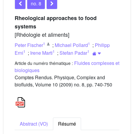
no. 8
Rheological approaches to food
systems
[Rhéologie et aliments]
1
1
Peter Fischer
;
Michael Pollard
;
Philipp
1
1
1
Erni
;
Irene Marti
;
Stefan Padar
Fluides complexes et
Article du numéro thématique :
biologiques
Comptes Rendus. Physique, Complex and
biofluids, Volume 10 (2009) no. 8, pp. 740-750
Abstract (VO)
Résumé