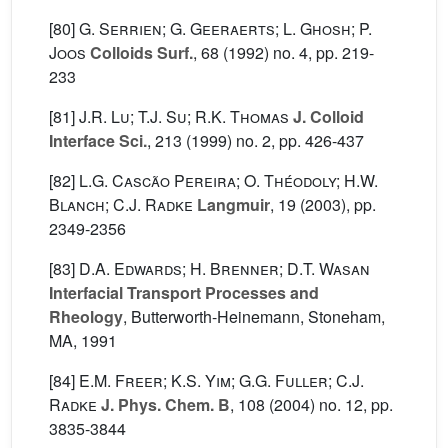
[80]
G. Serrien; G. Geeraerts; L. Ghosh; P.
Joos
Colloids Surf.
, 68
(1992) no. 4, pp. 219-
233
[81]
J.R. Lu; T.J. Su; R.K. Thomas
J. Colloid
Interface Sci.
, 213
(1999) no. 2, pp. 426-437
[82]
L.G. Cascão Pereira; O. Théodoly; H.W.
Blanch; C.J. Radke
Langmuir
, 19
(2003), pp.
2349-2356
[83]
D.A. Edwards; H. Brenner; D.T. Wasan
Interfacial Transport Processes and
Rheology
, Butterworth-Heinemann, Stoneham,
MA, 1991
[84]
E.M. Freer; K.S. Yim; G.G. Fuller; C.J.
Radke
J. Phys. Chem. B
, 108
(2004) no. 12, pp.
3835-3844