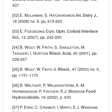
437
[32]
E. Muliawan; S. Hatzikiriakos
Int. Dairy J.
,
18
(2008) no. 6, pp. 615-623
[33]
E. Foegeding
Curr. Opin. Colloid Interface
Sci.
, 12
(2007), pp. 242-250
[34]
B. Wolf; W. Frith; S. Singleton; M.
Tassieri; I. Norton
Rheol. Acta
, 40
(2001), pp.
238-247
[35]
B. Wolf; W. Frith
J. Rheol.
, 47
(2003) no. 5,
pp. 1151-1170
[36]
B. Walther; P. Walkenström; A.-M.
Hermansson; P. Fischer; E.J. Windhab
Food
Hydrocolloids
, 16
(2002), p. 633
[37]
P. Erni; C. Cramer; I. Marti; E.J. Windhab;