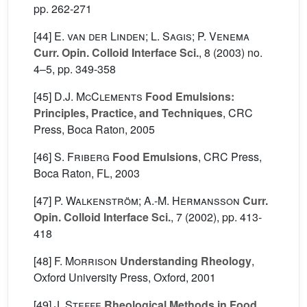
pp. 262-271
[44]
E. van der Linden; L. Sagis; P. Venema
Curr. Opin. Colloid Interface Sci.
, 8
(2003) no.
4–5, pp. 349-358
[45]
D.J. McClements
Food Emulsions:
Principles, Practice, and Techniques
, CRC
Press, Boca Raton, 2005
[46]
S. Friberg
Food Emulsions
, CRC Press,
Boca Raton, FL, 2003
[47]
P. Walkenström; A.-M. Hermansson
Curr.
Opin. Colloid Interface Sci.
, 7
(2002), pp. 413-
418
[48]
F. Morrison
Understanding Rheology
,
Oxford University Press, Oxford, 2001
[49]
J. Steffe
Rheological Methods in Food