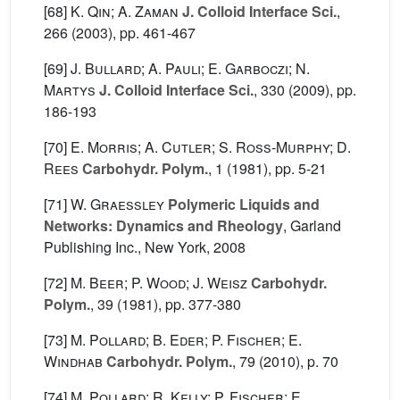
[68]
K. Qin; A. Zaman
J. Colloid Interface Sci.
,
266
(2003), pp. 461-467
[69]
J. Bullard; A. Pauli; E. Garboczi; N.
Martys
J. Colloid Interface Sci.
, 330
(2009), pp.
186-193
[70]
E. Morris; A. Cutler; S. Ross-Murphy; D.
Rees
Carbohydr. Polym.
, 1
(1981), pp. 5-21
[71]
W. Graessley
Polymeric Liquids and
Networks: Dynamics and Rheology
, Garland
Publishing Inc., New York, 2008
[72]
M. Beer; P. Wood; J. Weisz
Carbohydr.
Polym.
, 39
(1981), pp. 377-380
[73]
M. Pollard; B. Eder; P. Fischer; E.
Windhab
Carbohydr. Polym.
, 79
(2010), p. 70
[74]
M. Pollard; R. Kelly; P. Fischer; E.