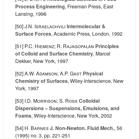
Process Engineering
, Freeman Press, East
Lansing, 1996
[50]
J.N. Israelachvili
Intermolecular &
Surface Forces
, Academic Press, London, 1992
[51]
P.C. Hiemenz; R. Rajagopalan
Principles
of Colloid and Surface Chemistry
, Marcel
Dekker, New York, 1997
[52]
A.W. Adamson; A.P. Gast
Physical
Chemistry of Surfaces
, Wiley-Interscience, New
York, 1997
[53]
I.D. Morrison; S. Ross
Colloidal
Dispersions – Suspensions, Emulsions, and
Foams
, Wiley-Interscience, New York, 2002
[54]
H. Barnes
J. Non-Newton. Fluid Mech.
, 56
(1995) no. 3, pp. 221-251