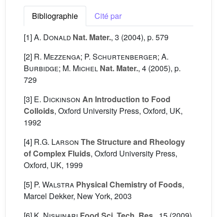
Bibliographie
Cité par
[1]
A. Donald
Nat. Mater.
, 3
(2004), p. 579
[2]
R. Mezzenga; P. Schurtenberger; A.
Burbidge; M. Michel
Nat. Mater.
, 4
(2005), p.
729
[3]
E. Dickinson
An Introduction to Food
Colloids
, Oxford University Press, Oxford, UK,
1992
[4]
R.G. Larson
The Structure and Rheology
of Complex Fluids
, Oxford University Press,
Oxford, UK, 1999
[5]
P. Walstra
Physical Chemistry of Foods
,
Marcel Dekker, New York, 2003
[6]
K. Nishinari
Food Sci. Tech. Res.
, 15
(2009)