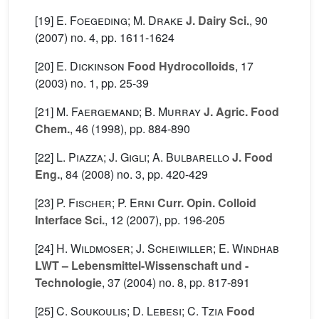
[19]
E. Foegeding; M. Drake
J. Dairy Sci.
, 90
(2007) no. 4, pp. 1611-1624
[20]
E. Dickinson
Food Hydrocolloids
, 17
(2003) no. 1, pp. 25-39
[21]
M. Faergemand; B. Murray
J. Agric. Food
Chem.
, 46
(1998), pp. 884-890
[22]
L. Piazza; J. Gigli; A. Bulbarello
J. Food
Eng.
, 84
(2008) no. 3, pp. 420-429
[23]
P. Fischer; P. Erni
Curr. Opin. Colloid
Interface Sci.
, 12
(2007), pp. 196-205
[24]
H. Wildmoser; J. Scheiwiller; E. Windhab
LWT – Lebensmittel-Wissenschaft und -
Technologie
, 37
(2004) no. 8, pp. 817-891
[25]
C. Soukoulis; D. Lebesi; C. Tzia
Food