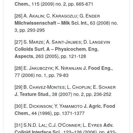
Chem.
, 115
(2009) no. 2, pp. 665-671
[26]
A. Akalin; C. Karagozlu; G. Ender
Milchwissenschaft – Milk Sci. Int.
, 63
(2008) no.
3, pp. 293-295
[27]
S. Marze; A. Saint-Jalmes; D. Langevin
Colloids Surf. A – Physicochem. Eng.
Aspects
, 263
(2005), pp. 121-128
[28]
E. Jakubczyk; K. Niranjan
J. Food Eng.
,
77
(2006) no. 1, pp. 79-83
[29]
B. Chavez-Montes; L. Choplin; E. Schaer
J. Texture Stud.
, 38
(2007) no. 2, pp. 236-252
[30]
E. Dickinson; Y. Yamamoto
J. Agric. Food
Chem.
, 44
(1996), pp. 1371-1377
[31]
S.N.D. Lal; C.J. O'Conner; L. Eyres
Adv.
Colloid Interface Sci.
, 123–126
(2006), pp. 433-