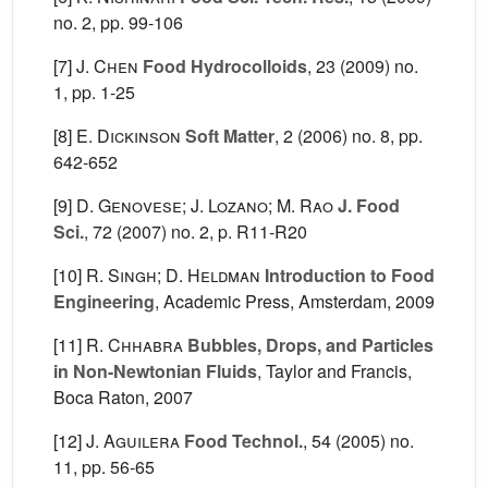
no. 2, pp. 99-106
[7]
J. Chen
Food Hydrocolloids
, 23
(2009) no.
1, pp. 1-25
[8]
E. Dickinson
Soft Matter
, 2
(2006) no. 8, pp.
642-652
[9]
D. Genovese; J. Lozano; M. Rao
J. Food
Sci.
, 72
(2007) no. 2, p. R11-R20
[10]
R. Singh; D. Heldman
Introduction to Food
Engineering
, Academic Press, Amsterdam, 2009
[11]
R. Chhabra
Bubbles, Drops, and Particles
in Non-Newtonian Fluids
, Taylor and Francis,
Boca Raton, 2007
[12]
J. Aguilera
Food Technol.
, 54
(2005) no.
11, pp. 56-65