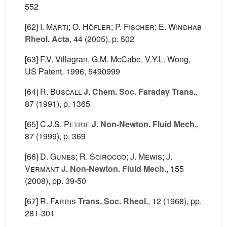
552
[62]
I. Marti; O. Höfler; P. Fischer; E. Windhab
Rheol. Acta
, 44
(2005), p. 502
[63] F.V. Villagran, G.M. McCabe, V.Y.L. Wong,
US Patent, 1996, 5490999
[64]
R. Buscall
J. Chem. Soc. Faraday Trans.
,
87
(1991), p. 1365
[65]
C.J.S. Petrie
J. Non-Newton. Fluid Mech.
,
87
(1999), p. 369
[66]
D. Gunes; R. Scirocco; J. Mewis; J.
Vermant
J. Non-Newton. Fluid Mech.
, 155
(2008), pp. 39-50
[67]
R. Farris
Trans. Soc. Rheol.
, 12
(1968), pp.
281-301