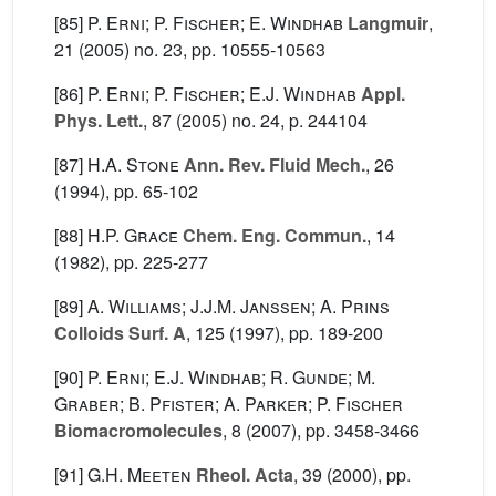
[85]
P. Erni; P. Fischer; E. Windhab
Langmuir
,
21
(2005) no. 23, pp. 10555-10563
[86]
P. Erni; P. Fischer; E.J. Windhab
Appl.
Phys. Lett.
, 87
(2005) no. 24, p. 244104
[87]
H.A. Stone
Ann. Rev. Fluid Mech.
, 26
(1994), pp. 65-102
[88]
H.P. Grace
Chem. Eng. Commun.
, 14
(1982), pp. 225-277
[89]
A. Williams; J.J.M. Janssen; A. Prins
Colloids Surf. A
, 125
(1997), pp. 189-200
[90]
P. Erni; E.J. Windhab; R. Gunde; M.
Graber; B. Pfister; A. Parker; P. Fischer
Biomacromolecules
, 8
(2007), pp. 3458-3466
[91]
G.H. Meeten
Rheol. Acta
, 39
(2000), pp.