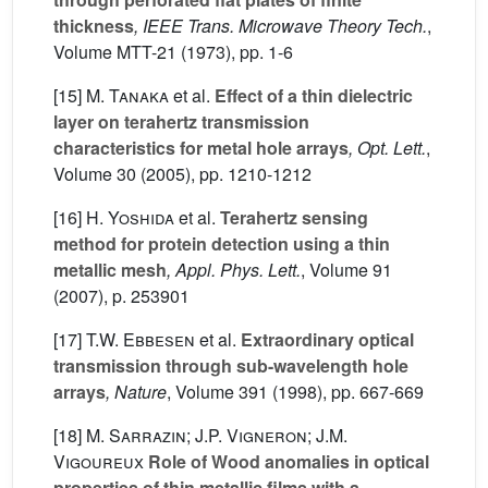
thickness
, IEEE Trans. Microwave Theory Tech.
,
Volume MTT-21
(1973), pp. 1-6
[15]
M. Tanaka
et al.
Effect of a thin dielectric
layer on terahertz transmission
characteristics for metal hole arrays
, Opt. Lett.
,
Volume 30
(2005), pp. 1210-1212
[16]
H. Yoshida
et al.
Terahertz sensing
method for protein detection using a thin
metallic mesh
, Appl. Phys. Lett.
, Volume 91
(2007), p. 253901
[17]
T.W. Ebbesen
et al.
Extraordinary optical
transmission through sub-wavelength hole
arrays
, Nature
, Volume 391
(1998), pp. 667-669
[18]
M. Sarrazin; J.P. Vigneron; J.M.
Vigoureux
Role of Wood anomalies in optical
properties of thin metallic films with a