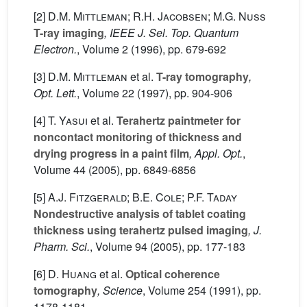
[2]
D.M. Mittleman; R.H. Jacobsen; M.G. Nuss
T-ray imaging
, IEEE J. Sel. Top. Quantum
Electron.
, Volume 2
(1996), pp. 679-692
[3]
D.M. Mittleman
et al.
T-ray tomography
,
Opt. Lett.
, Volume 22
(1997), pp. 904-906
[4]
T. Yasui
et al.
Terahertz paintmeter for
noncontact monitoring of thickness and
drying progress in a paint film
, Appl. Opt.
,
Volume 44
(2005), pp. 6849-6856
[5]
A.J. Fitzgerald; B.E. Cole; P.F. Taday
Nondestructive analysis of tablet coating
thickness using terahertz pulsed imaging
, J.
Pharm. Sci.
, Volume 94
(2005), pp. 177-183
[6]
D. Huang
et al.
Optical coherence
tomography
, Science
, Volume 254
(1991), pp.
1178-1181