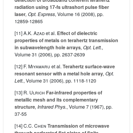
radiation using 17-fs ultrashort pulse fiber
laser
, Opt. Express
, Volume 16
(2008), pp.
12859-12865
[11]
A.K. Azad
et al.
Effect of dielectric
properties of metals on terahertz transmission
in subwavelength hole arrays
, Opt. Lett.
,
Volume 31
(2006), pp. 2637-2639
[12]
F. Miyamaru
et al.
Terahertz surface-wave
resonant sensor with a metal hole array
, Opt.
Lett.
, Volume 31
(2006), pp. 1118-1120
[13]
R. Ulrich
Far-infrared properties of
metallic mesh and its complementary
structure
, Infrared Phys.
, Volume 7
(1967), pp.
37-55
[14]
C.C. Chen
Transmission of microwave
through perforated flat plates of finite