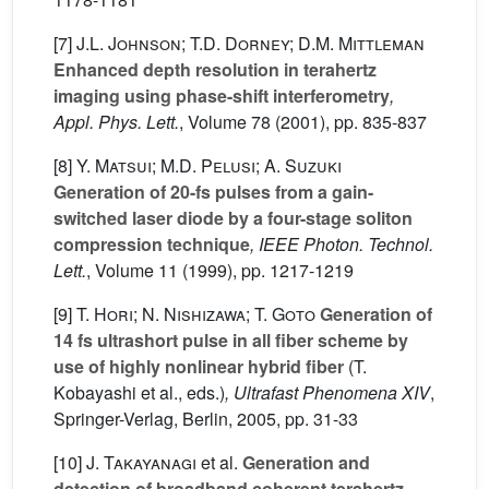
[7]
J.L. Johnson; T.D. Dorney; D.M. Mittleman
Enhanced depth resolution in terahertz
imaging using phase-shift interferometry
,
Appl. Phys. Lett.
, Volume 78
(2001), pp. 835-837
[8]
Y. Matsui; M.D. Pelusi; A. Suzuki
Generation of 20-fs pulses from a gain-
switched laser diode by a four-stage soliton
compression technique
, IEEE Photon. Technol.
Lett.
, Volume 11
(1999), pp. 1217-1219
[9]
T. Hori; N. Nishizawa; T. Goto
Generation of
14 fs ultrashort pulse in all fiber scheme by
use of highly nonlinear hybrid fiber
(T.
Kobayashi
et al., eds.)
, Ultrafast Phenomena XIV
,
Springer-Verlag, Berlin, 2005, pp. 31-33
[10]
J. Takayanagi
et al.
Generation and
detection of broadband coherent terahertz