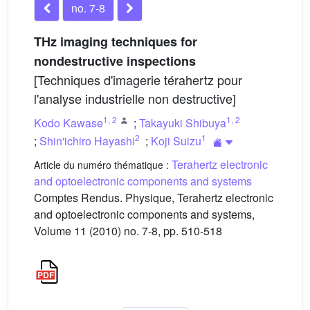
no. 7-8
THz imaging techniques for
nondestructive inspections
[Techniques d'imagerie térahertz pour
l'analyse industrielle non destructive]
1
,
2
1
,
2
Kodo Kawase
;
Takayuki Shibuya
2
1
;
Shin'ichiro Hayashi
;
Koji Suizu
Terahertz electronic
Article du numéro thématique :
and optoelectronic components and systems
Comptes Rendus. Physique, Terahertz electronic
and optoelectronic components and systems,
Volume 11 (2010) no. 7-8, pp. 510-518