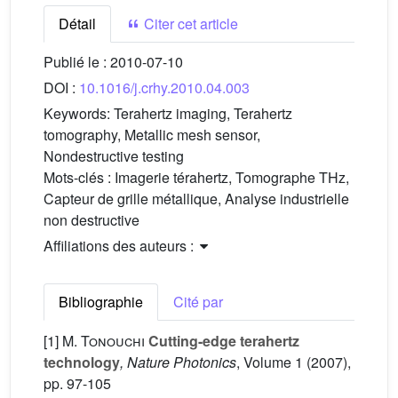
Détail
Citer cet article
Publié le :
2010-07-10
DOI :
10.1016/j.crhy.2010.04.003
Keywords:
Terahertz imaging, Terahertz
tomography, Metallic mesh sensor,
Nondestructive testing
Mots-clés :
Imagerie térahertz, Tomographe THz,
Capteur de grille métallique, Analyse industrielle
non destructive
Affiliations des auteurs :
Bibliographie
Cité par
[1]
M. Tonouchi
Cutting-edge terahertz
technology
, Nature Photonics
, Volume 1
(2007),
pp. 97-105