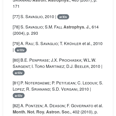
171
[77]
S. Savaglio
, 2010 |
arXiv
[78]
S. Savaglio; S.M. Fall
Astrophys. J.
, 614
(2004), p. 293
[79]
A. Rau; S. Savaglio; T. Krühler
et al.
, 2010
|
arXiv
[80]
B.E. Penprase; J.X. Prochaska; W.L.W.
Sargent; I. Toro Martinez; D.J. Beeler
, 2010 |
arXiv
[81]
P. Noterdaeme; P. Petitjean; C. Ledoux; S.
Lopez; R. Srianand; S.D. Vergani
, 2010 |
arXiv
[82]
A. Pontzen; A. Deason; F. Governato
et al.
Month. Not. Roy. Astron. Soc.
, 402
(2010), p.