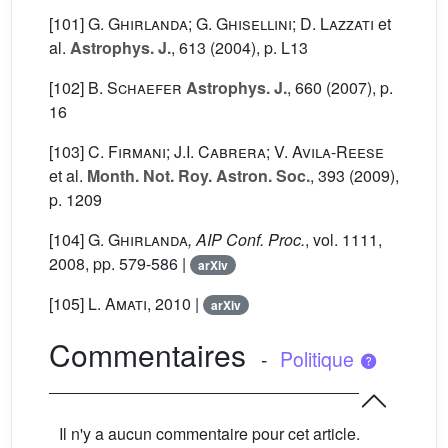
[101]
G. Ghirlanda; G. Ghisellini; D. Lazzati
et
al.
Astrophys. J.
, 613
(2004), p. L13
[102]
B. Schaefer
Astrophys. J.
, 660
(2007), p.
16
[103]
C. Firmani; J.I. Cabrera; V. Avila-Reese
et al.
Month. Not. Roy. Astron. Soc.
, 393
(2009),
p. 1209
[104]
G. Ghirlanda
, AIP Conf. Proc.
, vol. 1111
,
2008, pp. 579-586 |
arXiv
[105]
L. Amati
, 2010 |
arXiv
Commentaires
-
Politique
Il n'y a aucun commentaire pour cet article.