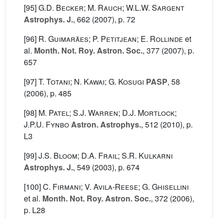
[95]
G.D. Becker; M. Rauch; W.L.W. Sargent
Astrophys. J.
, 662
(2007), p. 72
[96]
R. Guimarães; P. Petitjean; E. Rollinde
et
al.
Month. Not. Roy. Astron. Soc.
, 377
(2007), p.
657
[97]
T. Totani; N. Kawai; G. Kosugi
PASP
, 58
(2006), p. 485
[98]
M. Patel; S.J. Warren; D.J. Mortlock;
J.P.U. Fynbo
Astron. Astrophys.
, 512
(2010), p.
L3
[99]
J.S. Bloom; D.A. Frail; S.R. Kulkarni
Astrophys. J.
, 549
(2003), p. 674
[100]
C. Firmani; V. Avila-Reese; G. Ghisellini
et al.
Month. Not. Roy. Astron. Soc.
, 372
(2006),
p. L28