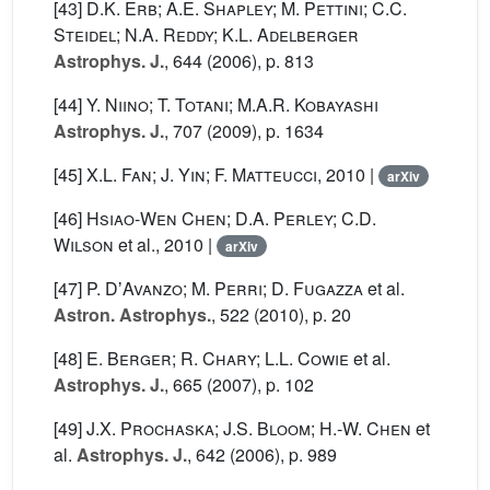
[43]
D.K. Erb; A.E. Shapley; M. Pettini; C.C.
Steidel; N.A. Reddy; K.L. Adelberger
Astrophys. J.
, 644
(2006), p. 813
[44]
Y. Niino; T. Totani; M.A.R. Kobayashi
Astrophys. J.
, 707
(2009), p. 1634
[45]
X.L. Fan; J. Yin; F. Matteucci
, 2010 |
arXiv
[46]
Hsiao-Wen Chen; D.A. Perley; C.D.
Wilson
et al.
, 2010 |
arXiv
[47]
P. DʼAvanzo; M. Perri; D. Fugazza
et al.
Astron. Astrophys.
, 522
(2010), p. 20
[48]
E. Berger; R. Chary; L.L. Cowie
et al.
Astrophys. J.
, 665
(2007), p. 102
[49]
J.X. Prochaska; J.S. Bloom; H.-W. Chen
et
al.
Astrophys. J.
, 642
(2006), p. 989