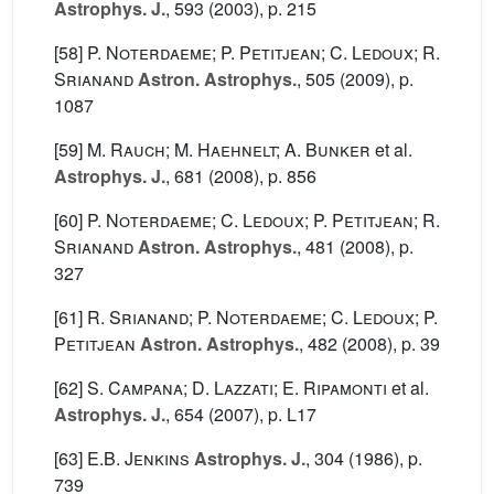
Astrophys. J.
, 593
(2003), p. 215
[58]
P. Noterdaeme; P. Petitjean; C. Ledoux; R.
Srianand
Astron. Astrophys.
, 505
(2009), p.
1087
[59]
M. Rauch; M. Haehnelt; A. Bunker
et al.
Astrophys. J.
, 681
(2008), p. 856
[60]
P. Noterdaeme; C. Ledoux; P. Petitjean; R.
Srianand
Astron. Astrophys.
, 481
(2008), p.
327
[61]
R. Srianand; P. Noterdaeme; C. Ledoux; P.
Petitjean
Astron. Astrophys.
, 482
(2008), p. 39
[62]
S. Campana; D. Lazzati; E. Ripamonti
et al.
Astrophys. J.
, 654
(2007), p. L17
[63]
E.B. Jenkins
Astrophys. J.
, 304
(1986), p.
739