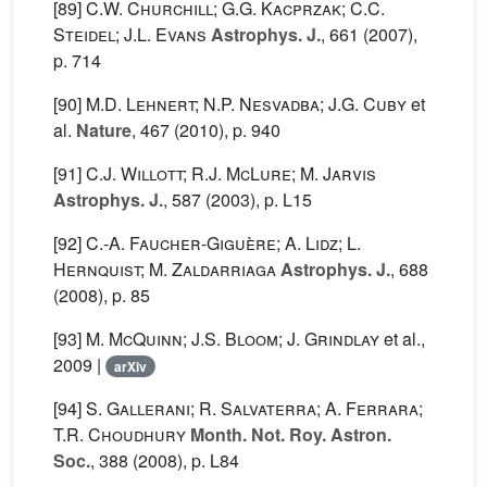
[89]
C.W. Churchill; G.G. Kacprzak; C.C.
Steidel; J.L. Evans
Astrophys. J.
, 661
(2007),
p. 714
[90]
M.D. Lehnert; N.P. Nesvadba; J.G. Cuby
et
al.
Nature
, 467
(2010), p. 940
[91]
C.J. Willott; R.J. McLure; M. Jarvis
Astrophys. J.
, 587
(2003), p. L15
[92]
C.-A. Faucher-Giguère; A. Lidz; L.
Hernquist; M. Zaldarriaga
Astrophys. J.
, 688
(2008), p. 85
[93]
M. McQuinn; J.S. Bloom; J. Grindlay
et al.
,
2009 |
arXiv
[94]
S. Gallerani; R. Salvaterra; A. Ferrara;
T.R. Choudhury
Month. Not. Roy. Astron.
Soc.
, 388
(2008), p. L84