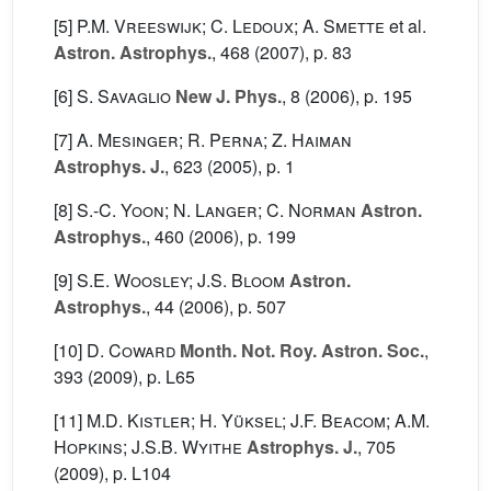
[5]
P.M. Vreeswijk; C. Ledoux; A. Smette
et al.
Astron. Astrophys.
, 468
(2007), p. 83
[6]
S. Savaglio
New J. Phys.
, 8
(2006), p. 195
[7]
A. Mesinger; R. Perna; Z. Haiman
Astrophys. J.
, 623
(2005), p. 1
[8]
S.-C. Yoon; N. Langer; C. Norman
Astron.
Astrophys.
, 460
(2006), p. 199
[9]
S.E. Woosley; J.S. Bloom
Astron.
Astrophys.
, 44
(2006), p. 507
[10]
D. Coward
Month. Not. Roy. Astron. Soc.
,
393
(2009), p. L65
[11]
M.D. Kistler; H. Yüksel; J.F. Beacom; A.M.
Hopkins; J.S.B. Wyithe
Astrophys. J.
, 705
(2009), p. L104