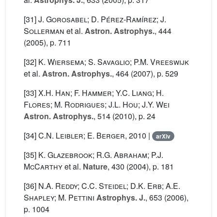
[31]
J. Gorosabel; D. Pérez-Ramírez; J.
Sollerman
et al.
Astron. Astrophys.
, 444
(2005), p. 711
[32]
K. Wiersema; S. Savaglio; P.M. Vreeswijk
et al.
Astron. Astrophys.
, 464
(2007), p. 529
[33]
X.H. Han; F. Hammer; Y.C. Liang; H.
Flores; M. Rodrigues; J.L. Hou; J.Y. Wei
Astron. Astrophys.
, 514
(2010), p. 24
[34]
C.N. Leibler; E. Berger
, 2010 |
arXiv
[35]
K. Glazebrook; R.G. Abraham; P.J.
McCarthy
et al.
Nature
, 430
(2004), p. 181
[36]
N.A. Reddy; C.C. Steidel; D.K. Erb; A.E.
Shapley; M. Pettini
Astrophys. J.
, 653
(2006),
p. 1004