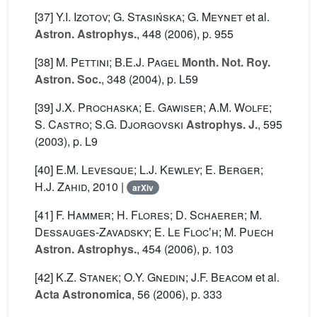
[37]
Y.I. Izotov; G. Stasińska; G. Meynet
et al.
Astron. Astrophys.
, 448
(2006), p. 955
[38]
M. Pettini; B.E.J. Pagel
Month. Not. Roy.
Astron. Soc.
, 348
(2004), p. L59
[39]
J.X. Prochaska; E. Gawiser; A.M. Wolfe;
S. Castro; S.G. Djorgovski
Astrophys. J.
, 595
(2003), p. L9
[40]
E.M. Levesque; L.J. Kewley; E. Berger;
H.J. Zahid
, 2010 |
arXiv
[41]
F. Hammer; H. Flores; D. Schaerer; M.
Dessauges-Zavadsky; E. Le Flocʼh; M. Puech
Astron. Astrophys.
, 454
(2006), p. 103
[42]
K.Z. Stanek; O.Y. Gnedin; J.F. Beacom
et al.
Acta Astronomica
, 56
(2006), p. 333