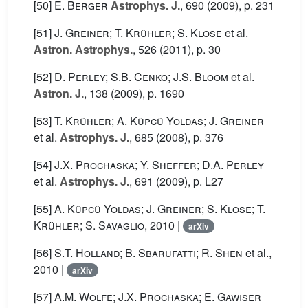
[50]
E. Berger
Astrophys. J.
, 690
(2009), p. 231
[51]
J. Greiner; T. Krühler; S. Klose
et al.
Astron. Astrophys.
, 526
(2011), p. 30
[52]
D. Perley; S.B. Cenko; J.S. Bloom
et al.
Astron. J.
, 138
(2009), p. 1690
[53]
T. Krühler; A. Küpcü Yoldas; J. Greiner
et al.
Astrophys. J.
, 685
(2008), p. 376
[54]
J.X. Prochaska; Y. Sheffer; D.A. Perley
et al.
Astrophys. J.
, 691
(2009), p. L27
[55]
A. Küpcü Yoldas; J. Greiner; S. Klose; T.
Krühler; S. Savaglio
, 2010 |
arXiv
[56]
S.T. Holland; B. Sbarufatti; R. Shen
et al.
,
2010 |
arXiv
[57]
A.M. Wolfe; J.X. Prochaska; E. Gawiser