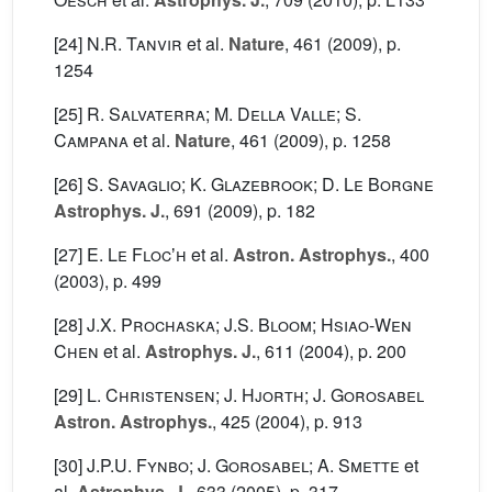
[24]
N.R. Tanvir
et al.
Nature
, 461
(2009), p.
1254
[25]
R. Salvaterra; M. Della Valle; S.
Campana
et al.
Nature
, 461
(2009), p. 1258
[26]
S. Savaglio; K. Glazebrook; D. Le Borgne
Astrophys. J.
, 691
(2009), p. 182
[27]
E. Le Flocʼh
et al.
Astron. Astrophys.
, 400
(2003), p. 499
[28]
J.X. Prochaska; J.S. Bloom; Hsiao-Wen
Chen
et al.
Astrophys. J.
, 611
(2004), p. 200
[29]
L. Christensen; J. Hjorth; J. Gorosabel
Astron. Astrophys.
, 425
(2004), p. 913
[30]
J.P.U. Fynbo; J. Gorosabel; A. Smette
et
al.
Astrophys. J.
, 633
(2005), p. 317