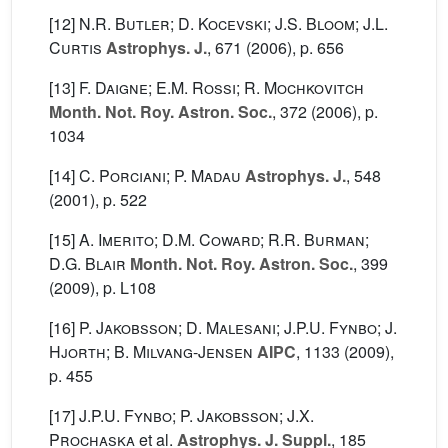
[12]
N.R. Butler; D. Kocevski; J.S. Bloom; J.L.
Curtis
Astrophys. J.
, 671
(2006), p. 656
[13]
F. Daigne; E.M. Rossi; R. Mochkovitch
Month. Not. Roy. Astron. Soc.
, 372
(2006), p.
1034
[14]
C. Porciani; P. Madau
Astrophys. J.
, 548
(2001), p. 522
[15]
A. Imerito; D.M. Coward; R.R. Burman;
D.G. Blair
Month. Not. Roy. Astron. Soc.
, 399
(2009), p. L108
[16]
P. Jakobsson; D. Malesani; J.P.U. Fynbo; J.
Hjorth; B. Milvang-Jensen
AIPC
, 1133
(2009),
p. 455
[17]
J.P.U. Fynbo; P. Jakobsson; J.X.
Prochaska
et al.
Astrophys. J. Suppl.
, 185