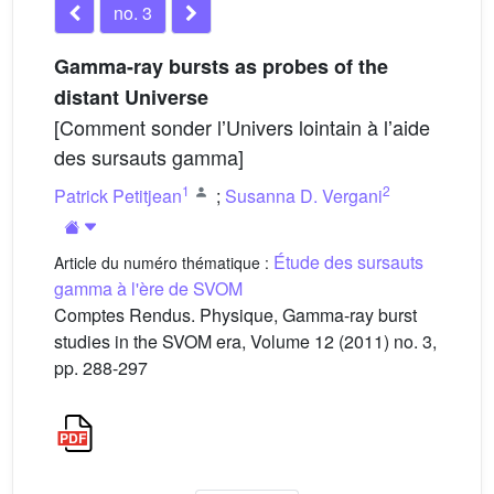
no. 3
Gamma-ray bursts as probes of the
distant Universe
[Comment sonder lʼUnivers lointain à lʼaide
des sursauts gamma]
1
2
Patrick Petitjean
;
Susanna D. Vergani
Étude des sursauts
Article du numéro thématique :
gamma à l'ère de SVOM
Comptes Rendus. Physique, Gamma-ray burst
studies in the SVOM era, Volume 12 (2011) no. 3,
pp. 288-297