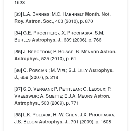
1523
[83]
L.A. Barnes; M.G. Haehnelt
Month. Not.
Roy. Astron. Soc.
, 403
(2010), p. 870
[84]
G.E. Prochter; J.X. Prochaska; S.M.
Burles
Astrophys. J.
, 639
(2006), p. 766
[85]
J. Bergeron; P. Boissé; B. Ménard
Astron.
Astrophys.
, 525
(2010), p. 51
[86]
C. Porciani; M. Viel; S.J. Lilly
Astrophys.
J.
, 659
(2007), p. 218
[87]
S.D. Vergani; P. Petitjean; C. Ledoux; P.
Vreeswijk; A. Smette; E.J.A. Meurs
Astron.
Astrophys.
, 503
(2009), p. 771
[88]
L.K. Pollack; H.-W. Chen; J.X. Prochaska;
J.S. Bloom
Astrophys. J.
, 701
(2009), p. 1605