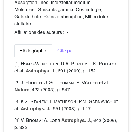
Absorption lines, Interstellar medium
Mots-clés :
Sursauts gamma, Cosmologie,
Galaxie hôte, Raies dʼabsorption, Milieu inter-
stellaire
Affiliations des auteurs :
Bibliographie
Cité par
[1]
Hsiao-Wen Chen; D.A. Perley; L.K. Pollack
et al.
Astrophys. J.
, 691
(2009), p. 152
[2]
J. Hjorth; J. Sollerman; P. Möller
et al.
Nature
, 423
(2003), p. 847
[3]
K.Z. Stanek; T. Matheson; P.M. Garnavich
et
al.
Astrophys. J.
, 591
(2003), p. L17
[4]
V. Bromm; A. Loeb
Astrophys. J.
, 642
(2006),
p. 382