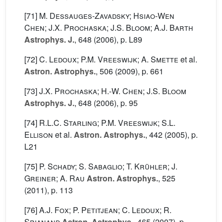
[71]
M. Dessauges-Zavadsky; Hsiao-Wen
Chen; J.X. Prochaska; J.S. Bloom; A.J. Barth
Astrophys. J.
, 648
(2006), p. L89
[72]
C. Ledoux; P.M. Vreeswijk; A. Smette
et al.
Astron. Astrophys.
, 506
(2009), p. 661
[73]
J.X. Prochaska; H.-W. Chen; J.S. Bloom
Astrophys. J.
, 648
(2006), p. 95
[74]
R.L.C. Starling; P.M. Vreeswijk; S.L.
Ellison
et al.
Astron. Astrophys.
, 442
(2005), p.
L21
[75]
P. Schady; S. Sabaglio; T. Krühler; J.
Greiner; A. Rau
Astron. Astrophys.
, 525
(2011), p. 113
[76]
A.J. Fox; P. Petitjean; C. Ledoux; R.
Srianand
Astron. Astrophys.
, 465
(2007), p.