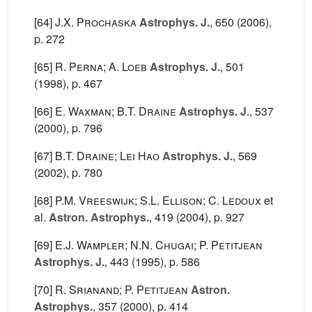
[64]
J.X. Prochaska
Astrophys. J.
, 650
(2006),
p. 272
[65]
R. Perna; A. Loeb
Astrophys. J.
, 501
(1998), p. 467
[66]
E. Waxman; B.T. Draine
Astrophys. J.
, 537
(2000), p. 796
[67]
B.T. Draine; Lei Hao
Astrophys. J.
, 569
(2002), p. 780
[68]
P.M. Vreeswijk; S.L. Ellison; C. Ledoux
et
al.
Astron. Astrophys.
, 419
(2004), p. 927
[69]
E.J. Wampler; N.N. Chugai; P. Petitjean
Astrophys. J.
, 443
(1995), p. 586
[70]
R. Srianand; P. Petitjean
Astron.
Astrophys.
, 357
(2000), p. 414