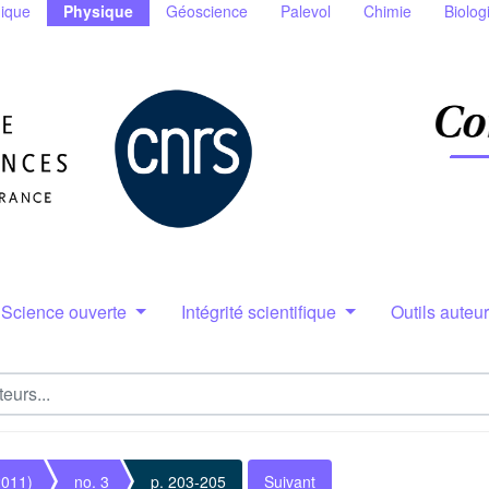
ique
Physique
Géoscience
Palevol
Chimie
Biolog
Science ouverte
Intégrité scientifique
Outils auteu
2011)
no. 3
p. 203-205
Suivant