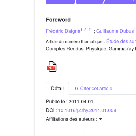
Foreword
1
,
2
1
Frédéric Daigne
;
Guillaume Dubus
Étude des su
Article du numéro thématique :
Comptes Rendus. Physique, Gamma-ray bur
Détail
Citer cet article
Publié le :
2011-04-01
DOI :
10.1016/j.crhy.2011.01.008
Affiliations des auteurs :