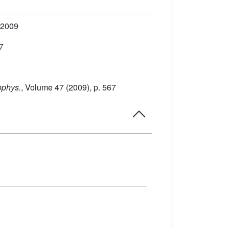
, 2009
7
ophys.
, Volume 47
(2009), p. 567