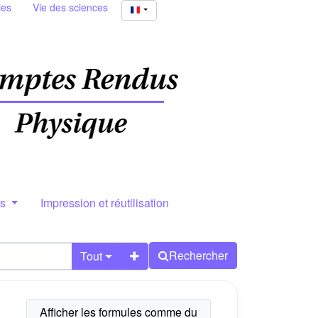
ies
Vie des sciences
rs
Impression et réutilisation
Rechercher
Tout