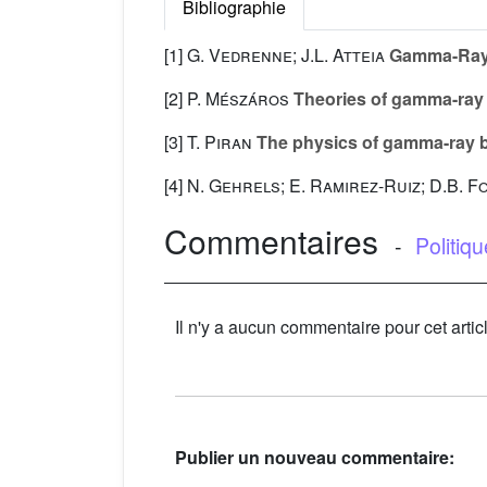
Bibliographie
[1]
G. Vedrenne; J.L. Atteia
Gamma-Ray B
[2]
P. Mészáros
Theories of gamma-ray
[3]
T. Piran
The physics of gamma-ray 
[4]
N. Gehrels; E. Ramirez-Ruiz; D.B. F
Commentaires
-
Politiq
Il n'y a aucun commentaire pour cet artic
Publier un nouveau commentaire: