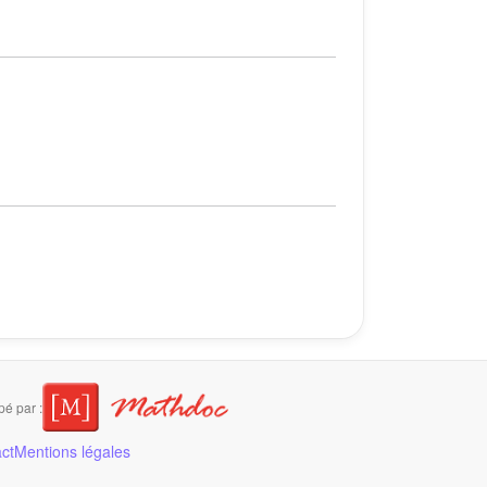
é par :
ct
Mentions légales