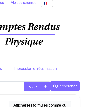
ies
Vie des sciences
rs
Impression et réutilisation
Rechercher
Tout