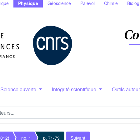
ique
Physique
Géoscience
Palevol
Chimie
Biolog
Science ouverte
Intégrité scientifique
Outils auteu
2012)
no. 1
p. 71-79
Suivant