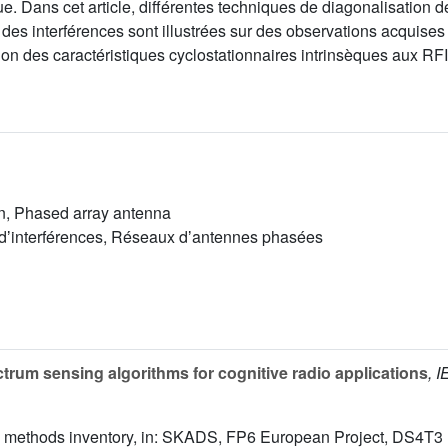
ue. Dans cet article, différentes techniques de diagonalisation 
e des interférences sont illustrées sur des observations acquis
sation des caractéristiques cyclostationnaires intrinsèques aux RFI
ion, Phased array antenna
t dʼinterférences, Réseaux dʼantennes phasées
trum sensing algorithms for cognitive radio applications
, 
ion methods inventory, in: SKADS, FP6 European Project, DS4T3 