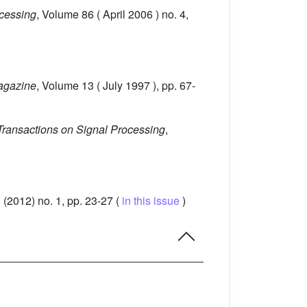
ocessing
, Volume 86
( April 2006 ) no. 4,
agazine
, Volume 13
( July 1997 ), pp. 67-
Transactions on Signal Processing
,
3
(2012) no. 1, pp. 23-27 (
in this issue
)