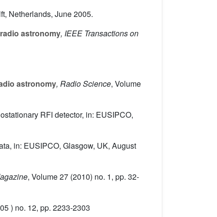
lft, Netherlands, June 2005.
n radio astronomy
, IEEE Transactions on
radio astronomy
, Radio Science
, Volume
lostationary RFI detector, in: EUSIPCO,
R data, in: EUSIPCO, Glasgow, UK, August
Magazine
, Volume 27
(2010) no. 1, pp. 32-
5 ) no. 12, pp. 2233-2303