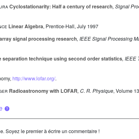
aura
Cyclostationarity: Half a century of research
, Signal Pr
ence
Linear Algebra
, Prentice-Hall, July 1997
rray signal processing research
, IEEE Signal Processing M
 separation technique using second order statistics
, IEEE 
onomy,
http://www.lofar.org/
.
gger
Radioastronomy with LOFAR
, C. R. Physique
, Volume 1
ue
le. Soyez le premier à écrire un commentaire !