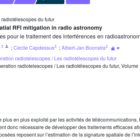
 radiotélescopes du futur
tial RFI mitigation in radio astronomy
es pour le traitement des interférences en radioastronom
,
3
3
2
;
Cécile Capdessus
;
Albert-Jan Boonstra
ration radiotelescopes / Les radiotélescopes du futur
ation radiotelescopes / Les radiotélescopes du futur, Volume 1
us en plus exploité par les activités de télécommunications, lim
nt donc nécessaire de développer des traitements efficaces afin
osées reposent sur lʼestimation de la signature spatiale de lʼint