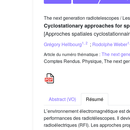
The next generation radiotelescopes / Les
Cyclostationary approaches for spa
[Approches spatiales cyclostationnair
1
,
2
1
Grégory Hellbourg
;
Rodolphe Weber
The next gene
Article du numéro thématique :
Comptes Rendus. Physique, The next gener
Abstract (VO)
Résumé
Lʼenvironnement électromagnétique est de pl
performances des radiotélescopes. Il devie
radioélectriques (RFI). Les approches prop