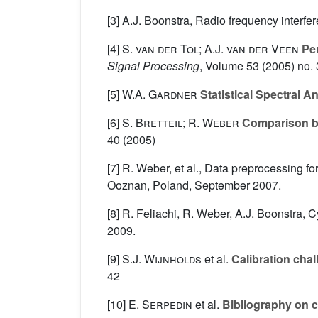
[3] A.J. Boonstra, Radio frequency interfe
[4]
S. van der Tol; A.J. van der Veen
Per
Signal Processing
, Volume 53
(2005) no. 
[5]
W.A. Gardner
Statistical Spectral A
[6]
S. Bretteil; R. Weber
Comparison bet
40
(2005)
[7] R. Weber, et al., Data preprocessing 
Ooznan, Poland, September 2007.
[8] R. Feliachi, R. Weber, A.J. Boonstra, 
2009.
[9]
S.J. Wijnholds
et al.
Calibration chal
42
[10]
E. Serpedin
et al.
Bibliography on c