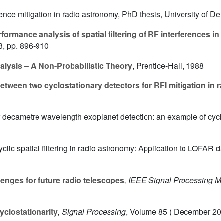
rence mitigation in radio astronomy, PhD thesis, University of De
formance analysis of spatial filtering of RF interferences i
3, pp. 896-910
nalysis – A Non-Probabilistic Theory
, Prentice-Hall, 1988
ween two cyclostationary detectors for RFI mitigation in 
for decametre wavelength exoplanet detection: an example of cyc
Cyclic spatial filtering in radio astronomy: Application to LOFA
lenges for future radio telescopes
, IEEE Signal Processing 
yclostationarity
, Signal Processing
, Volume 85
( December 200