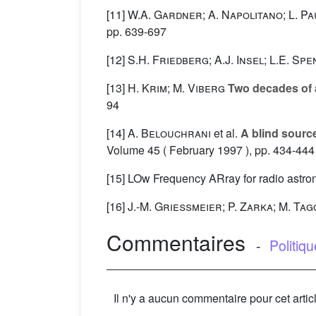
[11]
W.A. Gardner; A. Napolitano; L. P
pp. 639-697
[12]
S.H. Friedberg; A.J. Insel; L.E. Sp
[13]
H. Krim; M. Viberg
Two decades of a
94
[14]
A. Belouchrani
et al.
A blind source
Volume 45
( February 1997 ), pp. 434-444
[15] LOw Frequency ARray for radio astr
[16]
J.-M. Grießmeier; P. Zarka; M. Ta
Commentaires
-
Politiq
Il n'y a aucun commentaire pour cet artic