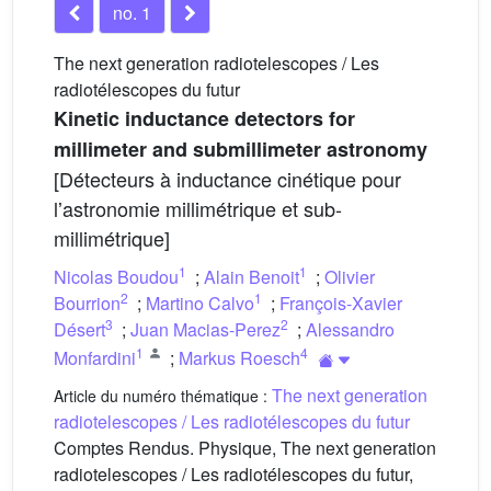
no. 1
The next generation radiotelescopes / Les
radiotélescopes du futur
Kinetic inductance detectors for
millimeter and submillimeter astronomy
[Détecteurs à inductance cinétique pour
lʼastronomie millimétrique et sub-
millimétrique]
1
1
Nicolas Boudou
;
Alain Benoit
;
Olivier
2
1
Bourrion
;
Martino Calvo
;
François-Xavier
3
2
Désert
;
Juan Macias-Perez
;
Alessandro
1
4
Monfardini
;
Markus Roesch
The next generation
Article du numéro thématique :
radiotelescopes / Les radiotélescopes du futur
Comptes Rendus. Physique, The next generation
radiotelescopes / Les radiotélescopes du futur,