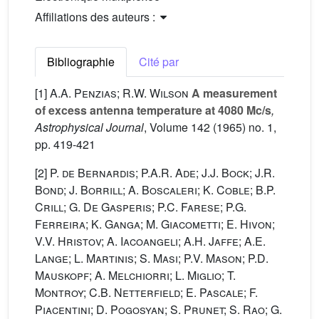
Affiliations des auteurs :
Bibliographie
Cité par
[1]
A.A. Penzias; R.W. Wilson
A measurement
of excess antenna temperature at 4080 Mc/s
,
Astrophysical Journal
, Volume 142
(1965) no. 1,
pp. 419-421
[2]
P. de Bernardis; P.A.R. Ade; J.J. Bock; J.R.
Bond; J. Borrill; A. Boscaleri; K. Coble; B.P.
Crill; G. De Gasperis; P.C. Farese; P.G.
Ferreira; K. Ganga; M. Giacometti; E. Hivon;
V.V. Hristov; A. Iacoangeli; A.H. Jaffe; A.E.
Lange; L. Martinis; S. Masi; P.V. Mason; P.D.
Mauskopf; A. Melchiorri; L. Miglio; T.
Montroy; C.B. Netterfield; E. Pascale; F.
Piacentini; D. Pogosyan; S. Prunet; S. Rao; G.