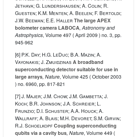
Jethava; G. Lundershausen; A. Colin; R.
Guesten; K.M. Menten; A. Beelen; F. Bertoldi;
J.W. Beeman; E.E. Haller
The large APEX
bolometer camera LABOCA
, Astronomy and
Astrophysics
, Volume 497
( April 2009 ) no. 3, pp.
945-962
[6]
P.K. Day; H.G. LeDuc; B.A. Mazin; A.
Vayonakis; J. Zmuidzinas
A broadband
superconducting detector suitable for use in
large arrays
, Nature
, Volume 425
( October 2003
) no. 6960, pp. 817-821
[7]
J. Majer; J.M. Chow; J.M. Gambetta; J.
Koch; B.R. Johnson; J.A. Schreier; L.
Frunzio; D.I. Schuster; A.A. Houck; A.
Wallraff; A. Blais; M.H. Devoret; S.M. Girvin;
R.J. Schoelkopf
Coupling superconducting
qubits via a cavity bus
, Nature
, Volume 449
(