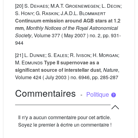
[20]
S. Dehaes; M.A.T. Groenewegen; L. Decin;
S. Hony; G. Raskin; J.A.D.L. Blommaert
Continuum emission around AGB stars at 1.2
mm
, Monthly Notices of the Royal Astronomical
Society
, Volume 377
( May 2007 ) no. 2, pp. 931-
944
[21]
L. Dunne; S. Eales; R. Ivison; H. Morgan;
M. Edmunds
Type II supernovae as a
significant source of interstellar dust
, Nature
,
Volume 424
( July 2003 ) no. 6946, pp. 285-287
Commentaires
-
Politique
Il n'y a aucun commentaire pour cet article.
Soyez le premier à écrire un commentaire !