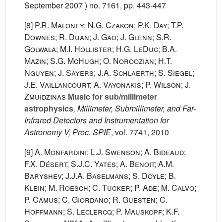
September 2007 ) no. 7161, pp. 443-447
[8]
P.R. Maloney; N.G. Czakon; P.K. Day; T.P.
Downes; R. Duan; J. Gao; J. Glenn; S.R.
Golwala; M.I. Hollister; H.G. LeDuc; B.A.
Mazin; S.G. McHugh; O. Noroozian; H.T.
Nguyen; J. Sayers; J.A. Schlaerth; S. Siegel;
J.E. Vaillancourt; A. Vayonakis; P. Wilson; J.
Zmuidzinas
Music for sub/millimeter
astrophysics
, Millimeter, Submillimeter, and Far-
Infrared Detectors and Instrumentation for
Astronomy V, Proc. SPIE
, vol. 7741
, 2010
[9]
A. Monfardini; L.J. Swenson; A. Bideaud;
F.X. Désert; S.J.C. Yates; A. Benoit; A.M.
Baryshev; J.J.A. Baselmans; S. Doyle; B.
Klein; M. Roesch; C. Tucker; P. Ade; M. Calvo;
P. Camus; C. Giordano; R. Guesten; C.
Hoffmann; S. Leclercq; P. Mauskopf; K.F.