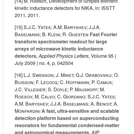
[14] M. Roesch, Development of lumped element
kinetic inductance detectors for NIKA, in: ISSTT
2011, 2011.
[15]
S.J.C. Yates; A.M. Baryshev; J.J.A.
Baselmans; B. Klein; R. Guesten
Fast Fourier
transform spectrometer readout for large
arrays of microwave kinetic inductance
detectors
, Applied Physics Letters
, Volume 95
(
July 2009 ) no. 4, p. 042504
[16]
L.J. Swenson; J. Minet; G.J. Grabovskij; O.
Buisson; F. Lecocq; C. Hoffmann; P. Camus;
J.C. Villegier; S. Doyle; P. Mauskopf; M.
Roesch; M. Calvo; C. Giordano; S.J.C. Yates;
A.M. Baryshev; J.J.A. Baselmans; A. Benoit; A.
Monfardini
A fast, ultra-sensitive and scalable
detection platform based on superconducting
resonators for fundamental condensed-matter
and astronomical measurements
, AIP