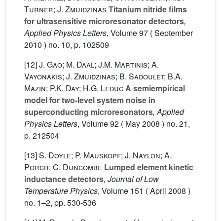
Turner; J. Zmuidzinas
Titanium nitride films
for ultrasensitive microresonator detectors
,
Applied Physics Letters
, Volume 97
( September
2010 ) no. 10, p. 102509
[12]
J. Gao; M. Daal; J.M. Martinis; A.
Vayonakis; J. Zmuidzinas; B. Sadoulet; B.A.
Mazin; P.K. Day; H.G. Leduc
A semiempirical
model for two-level system noise in
superconducting microresonators
, Applied
Physics Letters
, Volume 92
( May 2008 ) no. 21,
p. 212504
[13]
S. Doyle; P. Mauskopf; J. Naylon; A.
Porch; C. Duncombe
Lumped element kinetic
inductance detectors
, Journal of Low
Temperature Physics
, Volume 151
( April 2008 )
no. 1–2, pp. 530-536