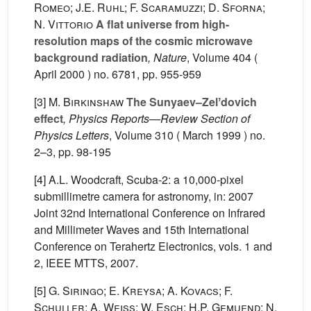
Romeo; J.E. Ruhl; F. Scaramuzzi; D. Sforna;
N. Vittorio
A flat universe from high-
resolution maps of the cosmic microwave
background radiation
, Nature
, Volume 404
(
April 2000 ) no. 6781, pp. 955-959
[3]
M. Birkinshaw
The Sunyaev–Zelʼdovich
effect
, Physics Reports—Review Section of
Physics Letters
, Volume 310
( March 1999 ) no.
2–3, pp. 98-195
[4] A.L. Woodcraft, Scuba-2: a 10,000-pixel
submillimetre camera for astronomy, in: 2007
Joint 32nd International Conference on Infrared
and Millimeter Waves and 15th International
Conference on Terahertz Electronics, vols. 1 and
2, IEEE MTTS, 2007.
[5]
G. Siringo; E. Kreysa; A. Kovacs; F.
Schuller; A. Weiss; W. Esch; H.P. Gemuend; N.