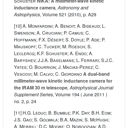
Schuster
NIKA: A millimeter-wave kinetic
inductance camera
, Astronomy and
Astrophysics
, Volume 521
(2010), p. A29
[10]
A. Monfardini; A. Benoit; A. Bideaud; L.
Swenson; A. Cruciani; P. Camus; C.
Hoffmann; F.X. Désert; S. Doyle; P. Ade; P.
Mauskopf; C. Tucker; M. Roesch; S.
Leclercq; K.F. Schuster; A. Endo; A.
Baryshev; J.J.A. Baselmans; L. Ferrari; S.J.C.
Yates; O. Bourrion; J. Macias-Perez; C.
Vescovi; M. Calvo; C. Giordano
A dual-band
millimeter-wave kinetic inductance camera for
the IRAM 30 m telescope
, Astrophysical Journal
Supplement Series
, Volume 194
( June 2011 )
no. 2, p. 24
[11]
H.G. Leduc; B. Bumble; P.K. Day; B.H. Eom;
J.S. Gao; S. Golwala; B.A. Mazin; S. McHugh;
A. Merrill; D.C. Moore; O. Noroozian; A.D.