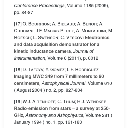
Conference Proceedings
, Volume 1185
(2009),
pp. 84-87
[17]
O. Bourrion; A. Bideaud; A. Benoit; A.
Cruciani; J.F. Macias-Perez; A. Monfardini; M.
Roesch; L. Swenson; C. Vescovi
Electronics
and data acquisition demonstrator for a
kinetic inductance camera
, Journal of
Instrumentation
, Volume 6
(2011), p. 6012
[18]
D. Tafoya; Y. Gomez; L.F. Rodriguez
Imaging MWC 349 from 7 millimeters to 90
centimeters
, Astrophysical Journal
, Volume 610
( August 2004 ) no. 2, pp. 827-834
[19]
W.J. Altenhoff; C. Thum; H.J. Wendker
Radio-emission from stars – a survey at 250-
GHz
, Astronomy and Astrophysics
, Volume 281
(
January 1994 ) no. 1, pp. 161-183