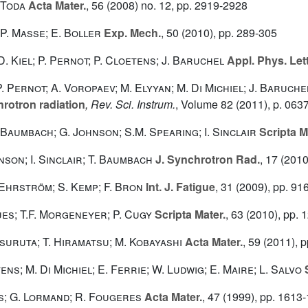
 Toda
Acta Mater.
, 56
(2008) no. 12, pp. 2919-2928
J.P. Masse; E. Boller
Exp. Mech.
, 50
(2010), pp. 289-305
D. Kiel; P. Pernot; P. Cloetens; J. Baruchel
Appl. Phys. Lett
 P. Pernot; A. Voropaev; M. Elyyan; M. Di Michiel; J. Baruch
rotron radiation
, Rev. Sci. Instrum.
, Volume 82
(2011), p. 063
T. Baumbach; G. Johnson; S.M. Spearing; I. Sinclair
Scripta M
hnson; I. Sinclair; T. Baumbach
J. Synchrotron Rad.
, 17
(2010
. Ehrström; S. Kemp; F. Bron
Int. J. Fatigue
, 31
(2009), pp. 91
ues; T.F. Morgeneyer; P. Cugy
Scripta Mater.
, 63
(2010), pp. 
Tsuruta; T. Hiramatsu; M. Kobayashi
Acta Mater.
, 59
(2011), p
ens; M. Di Michiel; E. Ferrie; W. Ludwig; E. Maire; L. Salvo
S
ens; G. Lormand; R. Fougeres
Acta Mater.
, 47
(1999), pp. 1613