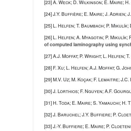
[23]
A. Weck; D. Wilkinson; E. Maire; H.
[24]
J.Y. Buffière; E. Maire; J. Adrien; 
[25]
L. Helfen; T. Baumbach; P. Mikulík; 
[26]
L. Helfen; A. Myagotin; P. Mikulík;
of computed laminography using synch
[27]
A.J. Moffat; P. Wright; L. Helfen; 
[28]
F. Xu; L. Helfen; A.J. Moffat; G. Jo
[29]
M.V. Uz; M. Koçak; F. Lemaitre; J.C
[30]
J. Lorthios; F. Nguyen; A.F. Gourg
[31]
H. Toda; E. Maire; S. Yamauchi; H. 
[32]
J. Baruchel; J.Y. Buffiere; P. Cloet
[33]
J.-Y. Buffiere; E. Maire; P. Cloet