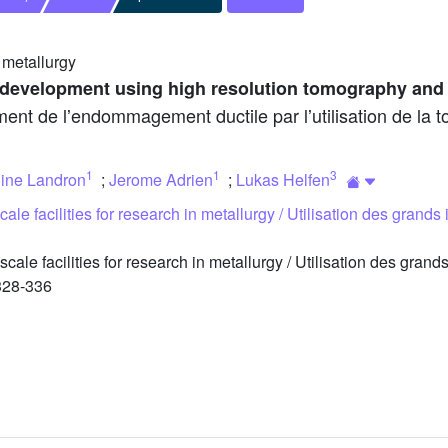
n metallurgy
e development using high resolution tomography an
nt de lʼendommagement ductile par lʼutilisation de la t
1
1
3
line Landron
;
Jerome Adrien
;
Lukas Helfen
cale facilities for research in metallurgy / Utilisation des grand
le facilities for research in metallurgy / Utilisation des grand
 328-336