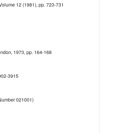
 Volume 12
(1981), pp. 723-731
 London, 1973, pp. 164-168
3902-3915
e Number 021001)