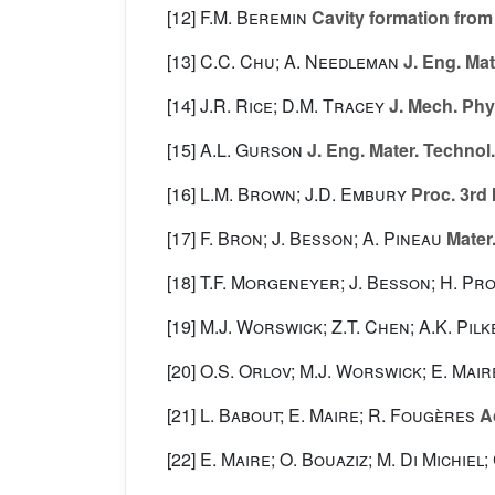
[12]
F.M. Beremin
Cavity formation from 
[13]
C.C. Chu; A. Needleman
J. Eng. Mat
[14]
J.R. Rice; D.M. Tracey
J. Mech. Phys
[15]
A.L. Gurson
J. Eng. Mater. Technol.
[16]
L.M. Brown; J.D. Embury
Proc. 3rd 
[17]
F. Bron; J. Besson; A. Pineau
Mater.
[18]
T.F. Morgeneyer; J. Besson; H. Prou
[19]
M.J. Worswick; Z.T. Chen; A.K. Pilk
[20]
O.S. Orlov; M.J. Worswick; E. Mair
[21]
L. Babout; E. Maire; R. Fougères
Ac
[22]
E. Maire; O. Bouaziz; M. Di Michiel