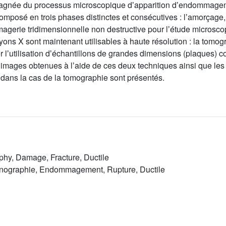
pagnée du processus microscopique dʼapparition dʼendommagem
osé en trois phases distinctes et consécutives : lʼamorçage, 
de lʼimagerie tridimensionnelle non destructive pour lʼétude mic
ons X sont maintenant utilisables à haute résolution : la tomog
er lʼutilisation dʼéchantillons de grandes dimensions (plaques)
images obtenues à lʼaide de ces deux techniques ainsi que les
ans la cas de la tomographie sont présentés.
hy, Damage, Fracture, Ductile
nographie, Endommagement, Rupture, Ductile