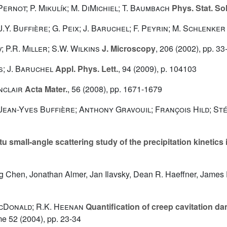
 Pernot; P. Mikulík; M. DiMichiel; T. Baumbach
Phys. Stat. Sol.
.Y. Buffière; G. Peix; J. Baruchel; F. Peyrin; M. Schlenker
; P.R. Miller; S.W. Wilkins
J. Microscopy
, 206
(2002), pp. 33
s; J. Baruchel
Appl. Phys. Lett.
, 94
(2009), p. 104103
inclair
Acta Mater.
, 56
(2008), pp. 1671-1679
 Jean-Yves Buffière; Anthony Gravouil; François Hild; S
itu small-angle scattering study of the precipitation kinetics 
 Chen, Jonathan Almer, Jan Ilavsky, Dean R. Haeffner, James F. 
 McDonald; R.K. Heenan
Quantification of creep cavitation da
me 52
(2004), pp. 23-34