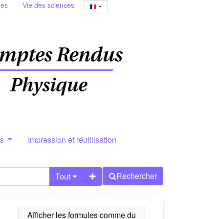
ies
Vie des sciences
rs
Impression et réutilisation
Rechercher
Tout