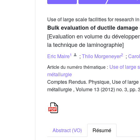
Use of large scale facilities for research i
Bulk evaluation of ductile damag
[Evaluation en volume du développeme
la technique de laminographie]
1
2
Eric Maire
;
Thilo Morgeneyer
;
Caro
Use of large s
Article du numéro thématique :
métallurgie
Comptes Rendus. Physique, Use of large sca
métallurgie , Volume 13 (2012) no. 3, pp.
Abstract (VO)
Résumé