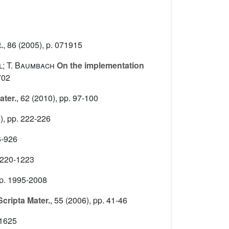
.
, 86
(2005), p. 071915
el; T. Baumbach
On the implementation
702
ater.
, 62
(2010), pp. 97-100
), pp. 222-226
6-926
1220-1223
p. 1995-2008
cripta Mater.
, 55
(2006), pp. 41-46
-1625