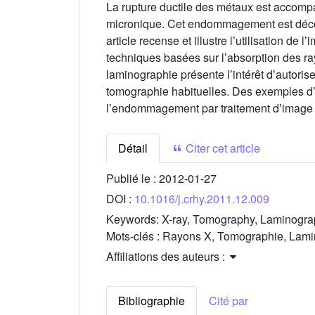
La rupture ductile des métaux est accom
micronique. Cet endommagement est décomp
article recense et illustre lʼutilisation 
techniques basées sur lʼabsorption des ray
laminographie présente lʼintérêt dʼautoris
tomographie habituelles. Des exemples dʼ
lʼendommagement par traitement dʼimage d
Détail
Citer cet article
Publié le :
2012-01-27
DOI :
10.1016/j.crhy.2011.12.009
Keywords:
X-ray, Tomography, Laminograp
Mots-clés :
Rayons X, Tomographie, Lami
Affiliations des auteurs :
Bibliographie
Cité par