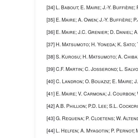
[34]
L. Babout; E. Maire; J.-Y. Buffière
[35]
E. Maire; A. Owen; J.-Y. Buffière; P
[36]
E. Maire; J.C. Grenier; D. Daniel; A
[37]
H. Matsumoto; H. Yoneda; K. Sato; 
[38]
S. Kurosu; H. Matsumoto; A. Chiba
[39]
C.F. Martin; C. Josserond; L. Salvo
[40]
C. Landron; O. Bouaziz; E. Maire; J
[41]
E. Maire; V. Carmona; J. Courbon;
[42]
A.B. Phillion; P.D. Lee; S.L. Cockcr
[43]
G. Requena; P. Cloetens; W. Altend
[44]
L. Helfen; A. Myagotin; P. Pernot; 