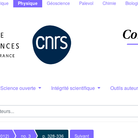
ique
Physique
Géoscience
Palevol
Chimie
Biolog
Science ouverte
Intégrité scientifique
Outils auteu
2012)
no. 3
p. 328-336
Suivant