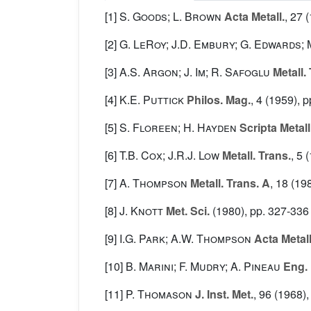
[1]
S. Goods; L. Brown
Acta Metall.
, 27
(
[2]
G. LeRoy; J.D. Embury; G. Edwards; 
[3]
A.S. Argon; J. Im; R. Safoglu
Metall.
[4]
K.E. Puttick
Philos. Mag.
, 4
(1959), p
[5]
S. Floreen; H. Hayden
Scripta Metall
[6]
T.B. Cox; J.R.J. Low
Metall. Trans.
, 5
(
[7]
A. Thompson
Metall. Trans. A
, 18
(198
[8]
J. Knott
Met. Sci.
(1980), pp. 327-336
[9]
I.G. Park; A.W. Thompson
Acta Metall
[10]
B. Marini; F. Mudry; A. Pineau
Eng. 
[11]
P. Thomason
J. Inst. Met.
, 96
(1968),