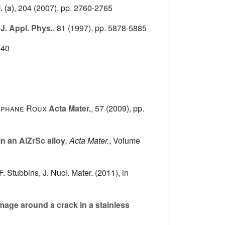
 (a)
, 204
(2007), pp. 2760-2765
J. Appl. Phys.
, 81
(1997), pp. 5878-5885
-40
téphane Roux
Acta Mater.
, 57
(2009), pp.
in an AlZrSc alloy
, Acta Mater.
, Volume
Stubbins, J. Nucl. Mater. (2011), in
mage around a crack in a stainless