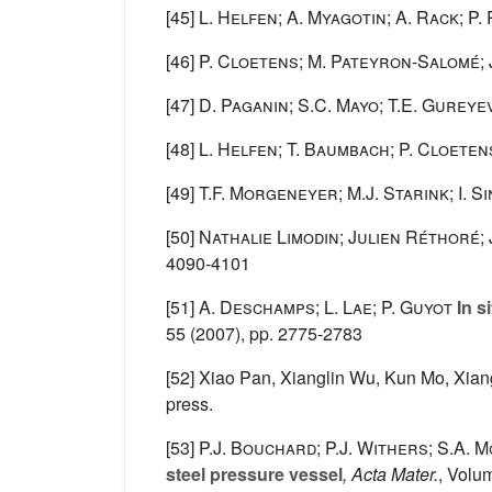
[45]
L. Helfen; A. Myagotin; A. Rack; P.
[46]
P. Cloetens; M. Pateyron-Salomé; J
[47]
D. Paganin; S.C. Mayo; T.E. Gureyev
[48]
L. Helfen; T. Baumbach; P. Cloeten
[49]
T.F. Morgeneyer; M.J. Starink; I. S
[50]
Nathalie Limodin; Julien Réthoré;
4090-4101
[51]
A. Deschamps; L. Lae; P. Guyot
In s
55
(2007), pp. 2775-2783
[52] Xiao Pan, Xianglin Wu, Kun Mo, Xiang
press.
[53]
P.J. Bouchard; P.J. Withers; S.A.
steel pressure vessel
, Acta Mater.
, Volu