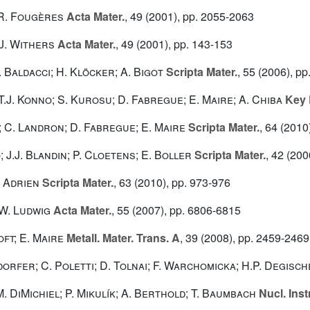
; R. Fougères
Acta Mater.
, 49
(2001), pp. 2055-2063
.J. Withers
Acta Mater.
, 49
(2001), pp. 143-153
. Baldacci; H. Klöcker; A. Bigot
Scripta Mater.
, 55
(2006), pp
T.J. Konno; S. Kurosu; D. Fabregue; E. Maire; A. Chiba
Key 
; C. Landron; D. Fabregue; E. Maire
Scripta Mater.
, 64
(2010)
; J.J. Blandin; P. Cloetens; E. Boller
Scripta Mater.
, 42
(2000
. Adrien
Scripta Mater.
, 63
(2010), pp. 973-976
 W. Ludwig
Acta Mater.
, 55
(2007), pp. 6806-6815
oft; E. Maire
Metall. Mater. Trans. A
, 39
(2008), pp. 2459-2469
orfer; C. Poletti; D. Tolnai; F. Warchomicka; H.P. Degisc
M. DiMichiel; P. Mikulík; A. Berthold; T. Baumbach
Nucl. Inst