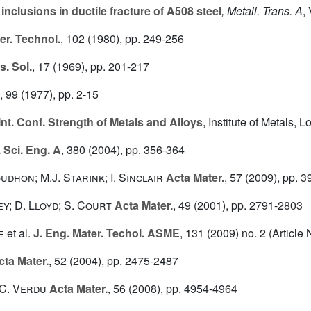
inclusions in ductile fracture of A508 steel
, Metall. Trans. A
,
er. Technol.
, 102
(1980), pp. 249-256
. Sol.
, 17
(1969), pp. 201-217
, 99
(1977), pp. 2-15
Int. Conf. Strength of Metals and Alloys
, Institute of Metals,
 Sci. Eng. A
, 380
(2004), pp. 356-364
dhon; M.J. Starink; I. Sinclair
Acta Mater.
, 57
(2009), pp. 
ey; D. Lloyd; S. Court
Acta Mater.
, 49
(2001), pp. 2791-2803
e
et al.
J. Eng. Mater. Techol. ASME
, 131
(2009) no. 2 (Articl
ta Mater.
, 52
(2004), pp. 2475-2487
; C. Verdu
Acta Mater.
, 56
(2008), pp. 4954-4964