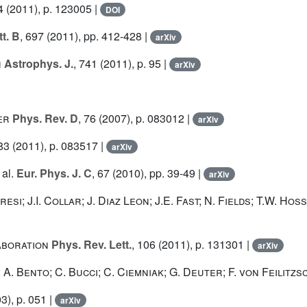
4
(2011), p. 123005 |
DOI
t. B
, 697
(2011), pp. 412-428 |
arXiv
h
Astrophys. J.
, 741
(2011), p. 95 |
arXiv
er
Phys. Rev. D
, 76
(2007), p. 083012 |
arXiv
 83
(2011), p. 083517 |
arXiv
 al.
Eur. Phys. J. C
, 67
(2010), pp. 39-49 |
arXiv
esi; J.I. Collar; J. Diaz Leon; J.E. Fast; N. Fields; T.W. Ho
aboration
Phys. Rev. Lett.
, 106
(2011), p. 131301 |
arXiv
 A. Bento; C. Bucci; C. Ciemniak; G. Deuter; F. von Feilitzs
3), p. 051 |
arXiv