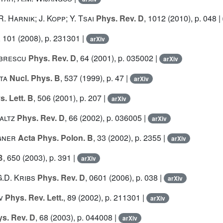
 R. Harnik; J. Kopp; Y. Tsai
Phys. Rev. D
, 1012
(2010), p. 048 |
, 101
(2008), p. 231301 |
arXiv
obrescu
Phys. Rev. D
, 64
(2001), p. 035002 |
arXiv
ta
Nucl. Phys. B
, 537
(1999), p. 47 |
arXiv
. Lett. B
, 506
(2001), p. 207 |
arXiv
altz
Phys. Rev. D
, 66
(2002), p. 036005 |
arXiv
agner
Acta Phys. Polon. B
, 33
(2002), p. 2355 |
arXiv
B
, 650
(2003), p. 391 |
arXiv
G.D. Kribs
Phys. Rev. D
, 0601
(2006), p. 038 |
arXiv
v
Phys. Rev. Lett.
, 89
(2002), p. 211301 |
arXiv
s. Rev. D
, 68
(2003), p. 044008 |
arXiv