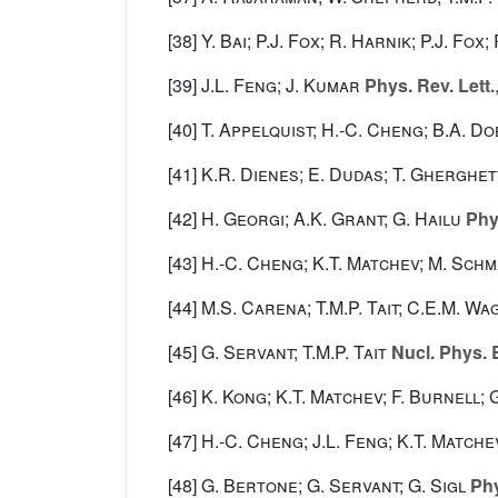
[38]
Y. Bai; P.J. Fox; R. Harnik; P.J. Fox;
[39]
J.L. Feng; J. Kumar
Phys. Rev. Lett.
[40]
T. Appelquist; H.-C. Cheng; B.A. D
[41]
K.R. Dienes; E. Dudas; T. Gherghet
[42]
H. Georgi; A.K. Grant; G. Hailu
Phys
[43]
H.-C. Cheng; K.T. Matchev; M. Schm
[44]
M.S. Carena; T.M.P. Tait; C.E.M. W
[45]
G. Servant; T.M.P. Tait
Nucl. Phys. 
[46]
K. Kong; K.T. Matchev; F. Burnell; 
[47]
H.-C. Cheng; J.L. Feng; K.T. Matche
[48]
G. Bertone; G. Servant; G. Sigl
Phy