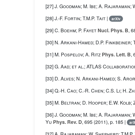
[27]
J. Goodman; M. Ibe; A. Rajaraman; W
[28]
J.-F. Fortin; T.M.P. Tait
|
arXiv
[29]
C. Boehm; P. Fayet
Nucl. Phys. B
, 6
[30]
N. Arkani-Hamed; D.P. Finkbeiner; 
[31]
M. Pospelov; A. Ritz
Phys. Lett. B
, 
[32]
G. Aad; et al.; ATLAS Collaborati
[33]
D. Alves; N. Arkani-Hamed; S. Aror
[34]
Q.-H. Cao; C.-R. Chen; C.S. Li; H. Z
[35]
M. Beltran; D. Hooper; E.W. Kolb; Z
[36]
J. Goodman; M. Ibe; A. Rajaraman; W.
Yu
Phys. Rev. D
, 695
(2011), p. 185 |
arX
[37]
A. Rajaraman; W. Shepherd; T.M.P. 