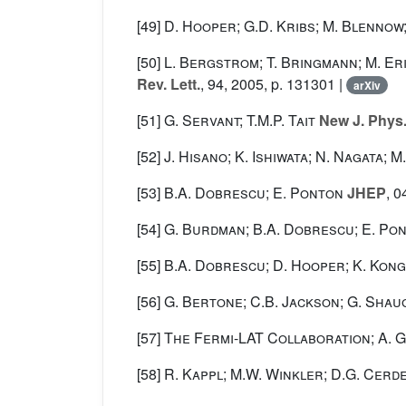
[49]
D. Hooper; G.D. Kribs; M. Blennow
[50]
L. Bergstrom; T. Bringmann; M. Eri
Rev. Lett.
, 94
, 2005, p. 131301 |
arXiv
[51]
G. Servant; T.M.P. Tait
New J. Phys
[52]
J. Hisano; K. Ishiwata; N. Nagata; 
[53]
B.A. Dobrescu; E. Ponton
JHEP
, 0
[54]
G. Burdman; B.A. Dobrescu; E. Po
[55]
B.A. Dobrescu; D. Hooper; K. Kong
[56]
G. Bertone; C.B. Jackson; G. Shaugh
[57]
The Fermi-LAT Collaboration; A. 
[58]
R. Kappl; M.W. Winkler; D.G. Cerde