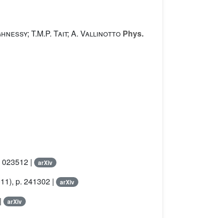
essy; T.M.P. Tait; A. Vallinotto
Phys.
. 023512 |
arXiv
11), p. 241302 |
arXiv
|
arXiv