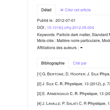
Détail
Citer cet article
Publié le :
2012-07-01
DOI :
10.1016/j.crhy.2012.05.004
Keywords:
Particle dark matter, Standard
Mots-clés :
Matière noire particulaire, Mo
Affiliations des auteurs :
Bibliographie
Cité par
[1]
G. Bertone; D. Hooper; J. Silk
Phys.
[2]
J. Silk
C. R. Physique
, 13
(2012), p. 7
[3]
E. Armengaud
C. R. Physique
, 13
(20
[4]
J. Lavalle; P. Salati C. R
Physique
, 