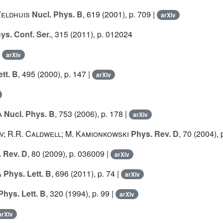
Veldhuis
Nucl. Phys. B
, 619
(2001), p. 709 |
arXiv
ys. Conf. Ser.
, 315
(2011), p. 012024
|
arXiv
tt. B
, 495
(2000), p. 147 |
arXiv
a
Nucl. Phys. B
, 753
(2006), p. 178 |
arXiv
v; R.R. Caldwell; M. Kamionkowski
Phys. Rev. D
, 70
(2004), 
 Rev. D
, 80
(2009), p. 036009 |
arXiv
a
Phys. Lett. B
, 696
(2011), p. 74 |
arXiv
hys. Lett. B
, 320
(1994), p. 99 |
arXiv
arXiv