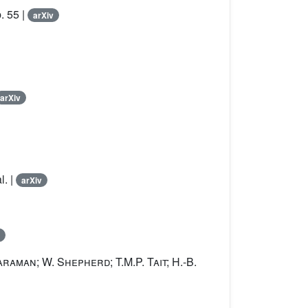
. 55 |
arXiv
arXiv
l.
|
arXiv
araman; W. Shepherd; T.M.P. Tait; H.-B.