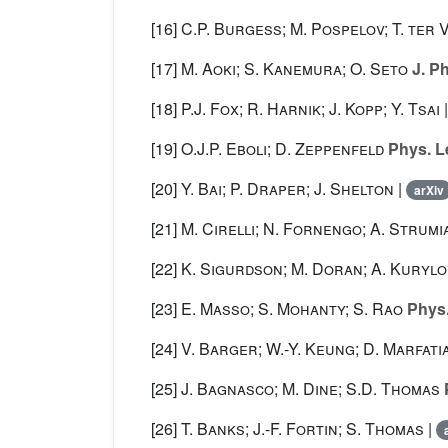
[16]
C.P. Burgess; M. Pospelov; T. ter 
[17]
M. Aoki; S. Kanemura; O. Seto
J. Ph
[18]
P.J. Fox; R. Harnik; J. Kopp; Y. Tsai
[19]
O.J.P. Eboli; D. Zeppenfeld
Phys. Le
[20]
Y. Bai; P. Draper; J. Shelton
|
arXiv
[21]
M. Cirelli; N. Fornengo; A. Strumi
[22]
K. Sigurdson; M. Doran; A. Kurylo
[23]
E. Masso; S. Mohanty; S. Rao
Phys.
[24]
V. Barger; W.-Y. Keung; D. Marfati
[25]
J. Bagnasco; M. Dine; S.D. Thomas
P
[26]
T. Banks; J.-F. Fortin; S. Thomas
|