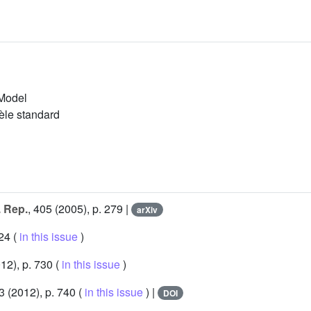
 Model
dèle standard
 Rep.
, 405
(2005), p. 279 |
arXiv
24 (
in this issue
)
12), p. 730 (
in this issue
)
13
(2012), p. 740 (
in this issue
) |
DOI