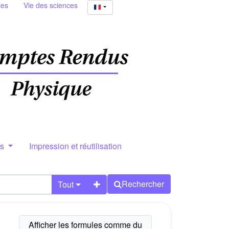
ies
Vie des sciences
rs
Impression et réutilisation
Rechercher
Tout