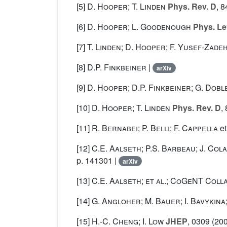
[5]
D. Hooper; T. Linden
Phys. Rev. D
, 8
[6]
D. Hooper; L. Goodenough
Phys. Let
[7]
T. Linden; D. Hooper; F. Yusef-Zade
[8]
D.P. Finkbeiner
|
arXiv
[9]
D. Hooper; D.P. Finkbeiner; G. Dobl
[10]
D. Hooper; T. Linden
Phys. Rev. D
,
[11]
R. Bernabei; P. Belli; F. Cappella
et
[12]
C.E. Aalseth; P.S. Barbeau; J. Colar
p. 141301 |
arXiv
[13]
C.E. Aalseth; et al.; CoGeNT Coll
[14]
G. Angloher; M. Bauer; I. Bavykina;
[15]
H.-C. Cheng; I. Low
JHEP
, 0309
(200