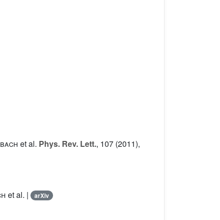
ssbach
et al.
Phys. Rev. Lett.
, 107
(2011),
ch
et al.
|
arXiv