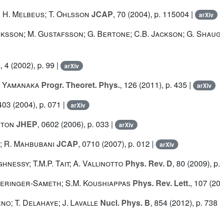
; H. Melbeus; T. Ohlsson
JCAP
, 70
(2004), p. 115004 |
arXiv
ksson; M. Gustafsson; G. Bertone; C.B. Jackson; G. Shaughn
.
, 4
(2002), p. 99 |
arXiv
M. Yamanaka
Progr. Theoret. Phys.
, 126
(2011), p. 435 |
arXiv
403
(2004), p. 071 |
arXiv
nton
JHEP
, 0602
(2006), p. 033 |
arXiv
; R. Mahbubani
JCAP
, 0710
(2007), p. 012 |
arXiv
nessy; T.M.P. Tait; A. Vallinotto
Phys. Rev. D
, 80
(2009), p
Geringer-Sameth; S.M. Koushiappas
Phys. Rev. Lett.
, 107
(20
no; T. Delahaye; J. Lavalle
Nucl. Phys. B
, 854
(2012), p. 738 