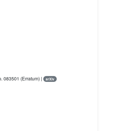
p. 083501 (Erratum) |
arXiv