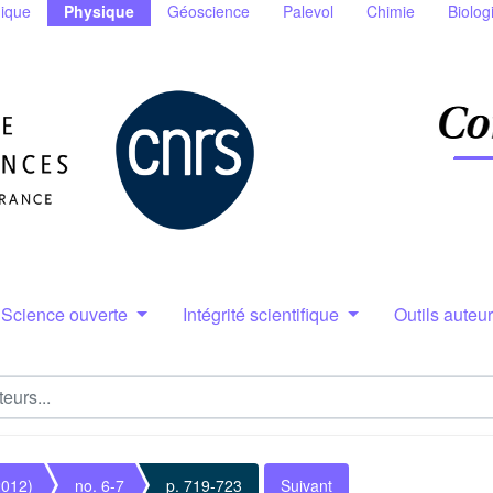
ique
Physique
Géoscience
Palevol
Chimie
Biolog
Science ouverte
Intégrité scientifique
Outils auteu
2012)
no. 6-7
p. 719-723
Suivant