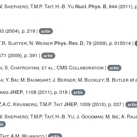
. Shepherd; T.M.P. Tait; H.-B. Yu
Nucl. Phys. B
, 844
(2011), p
83
(2004), p. 219 |
arXiv
T.R. Slatyer; N. Weiner
Phys. Rev. D
, 79
(2009), p. 015014 |
671
(2009), p. 391 |
arXiv
on; S. Chatrchyan; et al.; CMS Collaboration
|
arXiv
a; Y. Bai; M. Baumgart; J. Berger; M. Buckley; B. Butler
et a
hang
JHEP
, 1108
(2011), p. 018 |
arXiv
.A.C. Krusberg; T.M.P. Tait
JHEP
, 1009
(2010), p. 037 |
arXiv
 Shepherd; T.M.P. Tait; H.-B. Yu; J. Goodman; M. Ibe; A. Raj
iv
Tait; A.M. Wijangco
|
arXiv