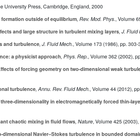
e University Press, Cambridge, England, 2000
 formation outside of equilibrium
, Rev. Mod. Phys.
, Volume 6
fects and large structure in turbulent mixing layers
, J. Fluid
s and turbulence
, J. Fluid Mech.
, Volume 173
(1986), pp. 303-
nce: a physicist approach
, Phys. Rep.
, Volume 362
(2002), pp
ffects of forcing geometry on two-dimensional weak turbul
nal turbulence
, Annu. Rev. Fluid Mech.
, Volume 44
(2012), pp
three-dimensionality in electromagnetically forced thin-laye
nt chaotic mixing in fluid flows
, Nature
, Volume 425
(2003),
-dimensional Navier–Stokes turbulence in bounded domai