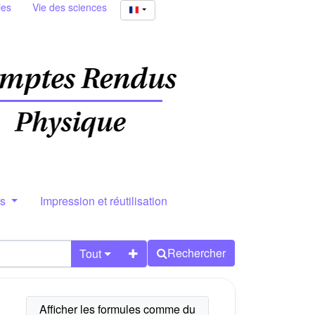
ies
Vie des sciences
rs
Impression et réutilisation
Rechercher
Tout