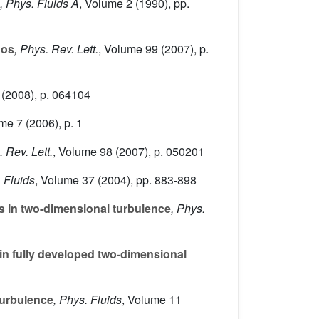
, Phys. Fluids A
, Volume 2
(1990), pp.
aos
, Phys. Rev. Lett.
, Volume 99
(2007), p.
(2008), p. 064104
ume 7
(2006), p. 1
. Rev. Lett.
, Volume 98
(2007), p. 050201
. Fluids
, Volume 37
(2004), pp. 883-898
es in two-dimensional turbulence
, Phys.
s in fully developed two-dimensional
turbulence
, Phys. Fluids
, Volume 11