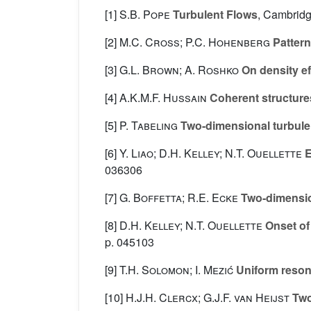
[1]
S.B. Pope
Turbulent Flows
, Cambridg
[2]
M.C. Cross; P.C. Hohenberg
Pattern
[3]
G.L. Brown; A. Roshko
On density ef
[4]
A.K.M.F. Hussain
Coherent structure
[5]
P. Tabeling
Two-dimensional turbule
[6]
Y. Liao; D.H. Kelley; N.T. Ouellette
E
036306
[7]
G. Boffetta; R.E. Ecke
Two-dimensio
[8]
D.H. Kelley; N.T. Ouellette
Onset of 
p. 045103
[9]
T.H. Solomon; I. Mezić
Uniform resona
[10]
H.J.H. Clercx; G.J.F. van Heijst
Two