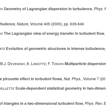
ov
Geometry of Lagrangian dispersion in turbulence
, Phys. R
rbulence
, Nature
, Volume 405
(2000), pp. 639-646
ov
The Lagrangian view of energy transfer in turbulent flow
,
atz
Evolution of geometric structures in intense turbulence
 B.J. Devenish; A. Lanotte; F. Toschi
Multiparticle dispersio
 pirouette effect in turbulent flows
, Nat. Phys.
, Volume 7
(20
Ouellette
Scale-dependent statistical geometry in two-dimen
f triangles in a two-dimensional turbulent flow
, Phys. Rev. 