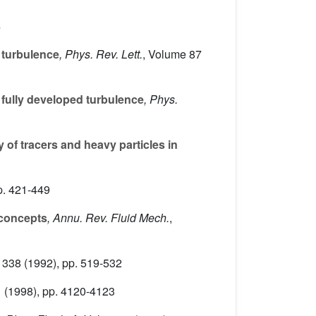
4
 turbulence
, Phys. Rev. Lett.
, Volume 87
 fully developed turbulence
, Phys.
y of tracers and heavy particles in
p. 421-449
 concepts
, Annu. Rev. Fluid Mech.
,
 338
(1992), pp. 519-532
1
(1998), pp. 4120-4123