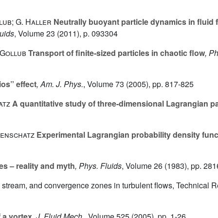
llub; G. Haller
Neutrally buoyant particle dynamics in fluid
luids
, Volume 23
(2011), p. 093304
. Gollub
Transport of finite-sized particles in chaotic flow
, Ph
os” effect
, Am. J. Phys.
, Volume 73
(2005), pp. 817-825
atz
A quantitative study of three-dimensional Lagrangian pa
denschatz
Experimental Lagrangian probability density fu
s – reality and myth
, Phys. Fluids
, Volume 26
(1983), pp. 28
s, stream, and convergence zones in turbulent flows, Technical
 a vortex
, J. Fluid Mech.
, Volume 525
(2005), pp. 1-26