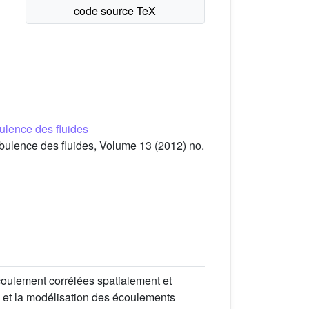
rbulence des fluides
urbulence des fluides, Volume 13 (2012) no.
écoulement corrélées spatialement et
on et la modélisation des écoulements