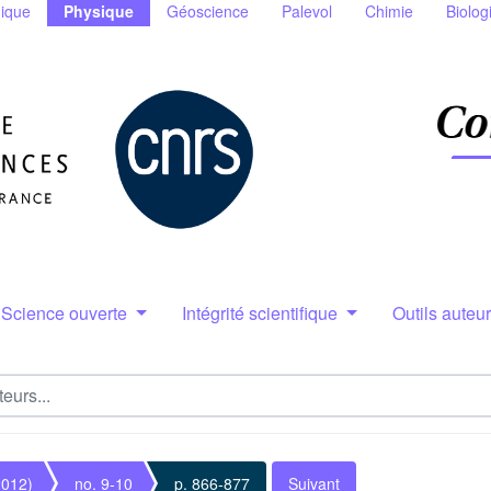
ique
Physique
Géoscience
Palevol
Chimie
Biolog
Science ouverte
Intégrité scientifique
Outils auteu
2012)
no. 9-10
p. 866-877
Suivant