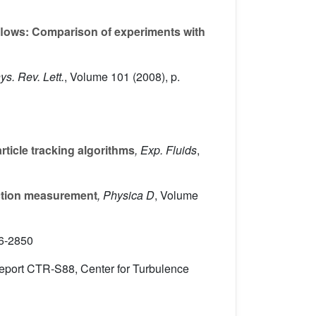
 flows: Comparison of experiments with
ys. Rev. Lett.
, Volume 101
(2008), p.
rticle tracking algorithms
, Exp. Fluids
,
nction measurement
, Physica D
, Volume
16-2850
 Report CTR-S88, Center for Turbulence