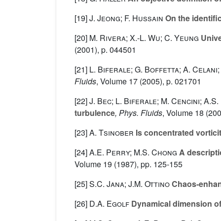
[19]
J. Jeong; F. Hussain
On the identific
[20]
M. Rivera; X.-L. Wu; C. Yeung
Unive
(2001), p. 044501
[21]
L. Biferale; G. Boffetta; A. Celani;
Fluids
, Volume 17
(2005), p. 021701
[22]
J. Bec; L. Biferale; M. Cencini; A.S.
turbulence
, Phys. Fluids
, Volume 18
(200
[23]
A. Tsinober
Is concentrated vortici
[24]
A.E. Perry; M.S. Chong
A descripti
Volume 19
(1987), pp. 125-155
[25]
S.C. Jana; J.M. Ottino
Chaos-enhance
[26]
D.A. Egolf
Dynamical dimension of 