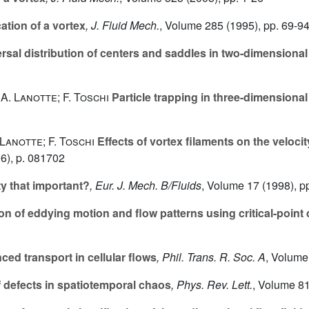
ation of a vortex
, J. Fluid Mech.
, Volume 285
(1995), pp. 69-9
rsal distribution of centers and saddles in two-dimensional
 A. Lanotte; F. Toschi
Particle trapping in three-dimensional
 Lanotte; F. Toschi
Effects of vortex filaments on the velocit
6), p. 081702
ty that important?
, Eur. J. Mech. B/Fluids
, Volume 17
(1998), p
on of eddying motion and flow patterns using critical-point
d transport in cellular flows
, Phil. Trans. R. Soc. A
, Volume
defects in spatiotemporal chaos
, Phys. Rev. Lett.
, Volume 8