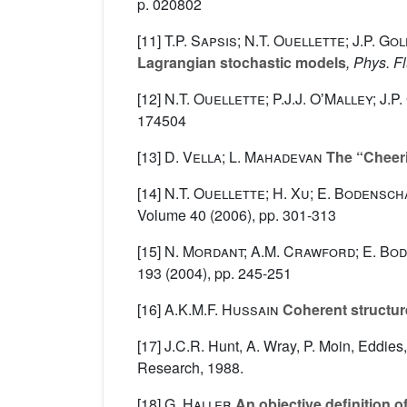
p. 020802
[11]
T.P. Sapsis; N.T. Ouellette; J.P. Go
Lagrangian stochastic models
, Phys. F
[12]
N.T. Ouellette; P.J.J. OʼMalley; J.P
174504
[13]
D. Vella; L. Mahadevan
The “Cheeri
[14]
N.T. Ouellette; H. Xu; E. Bodensch
Volume 40
(2006), pp. 301-313
[15]
N. Mordant; A.M. Crawford; E. Bo
193
(2004), pp. 245-251
[16]
A.K.M.F. Hussain
Coherent structure
[17] J.C.R. Hunt, A. Wray, P. Moin, Eddie
Research, 1988.
[18]
G. Haller
An objective definition of