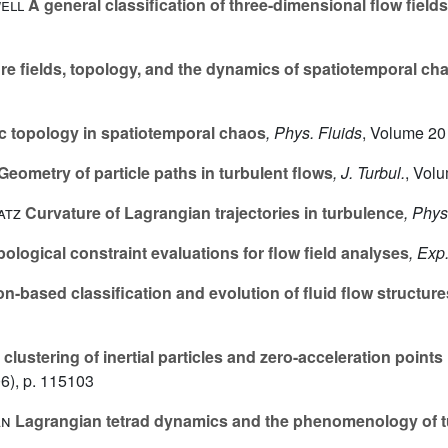
well
A general classification of three-dimensional flow fields
e fields, topology, and the dynamics of spatiotemporal ch
 topology in spatiotemporal chaos
, Phys. Fluids
, Volume 20
Geometry of particle paths in turbulent flows
, J. Turbul.
, Vol
atz
Curvature of Lagrangian trajectories in turbulence
, Phys
ological constraint evaluations for flow field analyses
, Exp
n-based classification and evolution of fluid flow structur
 clustering of inertial particles and zero-acceleration point
6), p. 115103
an
Lagrangian tetrad dynamics and the phenomenology of 