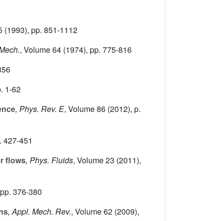
5
(1993), pp. 851-1112
 Mech.
, Volume 64
(1974), pp. 775-816
356
. 1-62
ence
, Phys. Rev. E
, Volume 86
(2012), p.
. 427-451
r flows
, Phys. Fluids
, Volume 23
(2011),
 pp. 376-380
ns
, Appl. Mech. Rev.
, Volume 62
(2009),