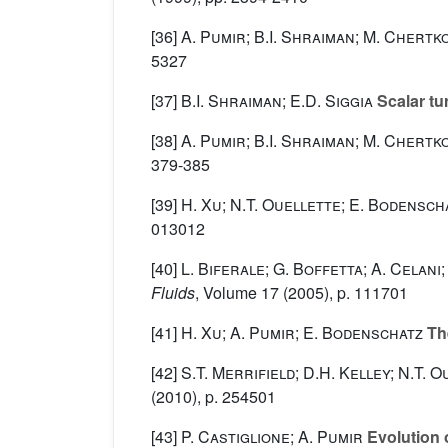
[36]
A. Pumir; B.I. Shraiman; M. Chertk
5327
[37]
B.I. Shraiman; E.D. Siggia
Scalar tu
[38]
A. Pumir; B.I. Shraiman; M. Chertk
379-385
[39]
H. Xu; N.T. Ouellette; E. Bodensch
013012
[40]
L. Biferale; G. Boffetta; A. Celani;
Fluids
, Volume 17
(2005), p. 111701
[41]
H. Xu; A. Pumir; E. Bodenschatz
The
[42]
S.T. Merrifield; D.H. Kelley; N.T. 
(2010), p. 254501
[43]
P. Castiglione; A. Pumir
Evolution o