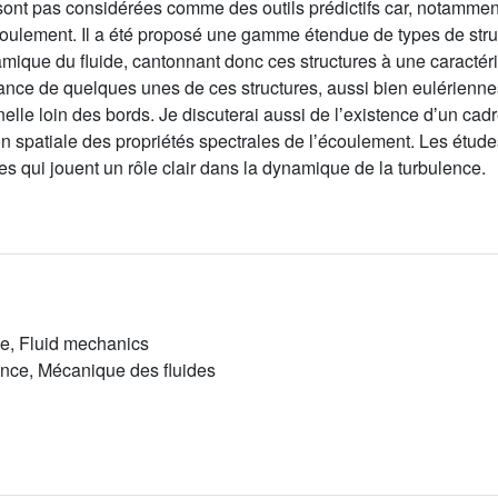
 sont pas considérées comme des outils prédictifs car, notamment
coulement. Il a été proposé une gamme étendue de types de struct
namique du fluide, cantonnant donc ces structures à une caractér
rtance de quelques unes de ces structures, aussi bien eulérienn
elle loin des bords. Je discuterai aussi de lʼexistence dʼun cadr
n spatiale des propriétés spectrales de lʼécoulement. Les étude
res qui jouent un rôle clair dans la dynamique de la turbulence.
ce, Fluid mechanics
ence, Mécanique des fluides