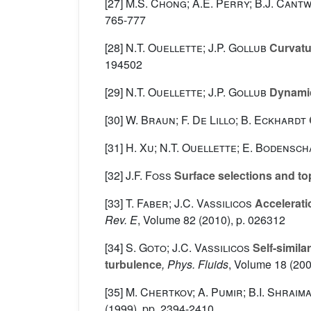
[27]
M.S. Chong; A.E. Perry; B.J. Cant
765-777
[28]
N.T. Ouellette; J.P. Gollub
Curvatur
194502
[29]
N.T. Ouellette; J.P. Gollub
Dynamic
[30]
W. Braun; F. De Lillo; B. Eckhardt
[31]
H. Xu; N.T. Ouellette; E. Bodensch
[32]
J.F. Foss
Surface selections and top
[33]
T. Faber; J.C. Vassilicos
Acceleratio
Rev. E
, Volume 82
(2010), p. 026312
[34]
S. Goto; J.C. Vassilicos
Self-similar
turbulence
, Phys. Fluids
, Volume 18
(200
[35]
M. Chertkov; A. Pumir; B.I. Shraim
(1999), pp. 2394-2410