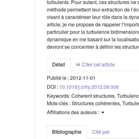
turbulents. Pour autant, ces structures ne
méthode permettant leur extraction de lʼé
visant à caractériser leur rôle dans la dy
article, je me propose de rappeler lʼimpo
particulier pour la turbulence bidimensionn
dynamique en me basant sur la localisatio
devront se concentrer à définir les structu
Détail
Citer cet article
Publié le :
2012-11-01
DOI :
10.1016/j.crhy.2012.09.006
Keywords:
Coherent structures, Turbulen
Mots-clés :
Structures cohérentes, Turbul
Affiliations des auteurs :
Bibliographie
Cité par