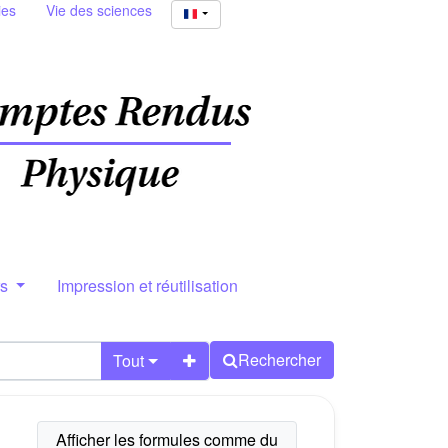
ies
Vie des sciences
rs
Impression et réutilisation
Rechercher
Tout