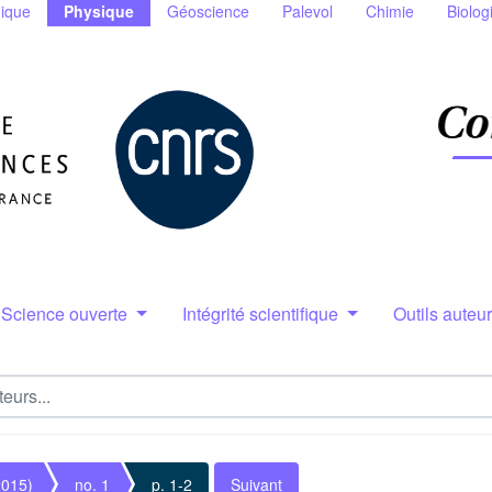
ique
Physique
Géoscience
Palevol
Chimie
Biolog
Science ouverte
Intégrité scientifique
Outils auteu
2015)
no. 1
p. 1-2
Suivant