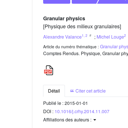
Granular physics
[Physique des milieux granulaires]
1
,
2
2
Alexandre Valance
;
Michel Louge
Granular phys
Article du numéro thématique :
Comptes Rendus. Physique, Granular physi
Détail
Citer cet article
Publié le :
2015-01-01
DOI :
10.1016/j.crhy.2014.11.007
Affiliations des auteurs :