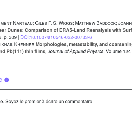
ment Narteau; Giles F. S. Wiggs; Matthew Baddock; Joanna
near Dunes: Comparison of ERA5-Land Reanalysis with Su
, p. 309 |
DOI:10.1007/s10546-022-00733-6
Mikhail Khenner
Morphologies, metastability, and coarseni
nd Pb(111) thin films
, Journal of Applied Physics
, Volume 124
ue
le. Soyez le premier à écrire un commentaire !