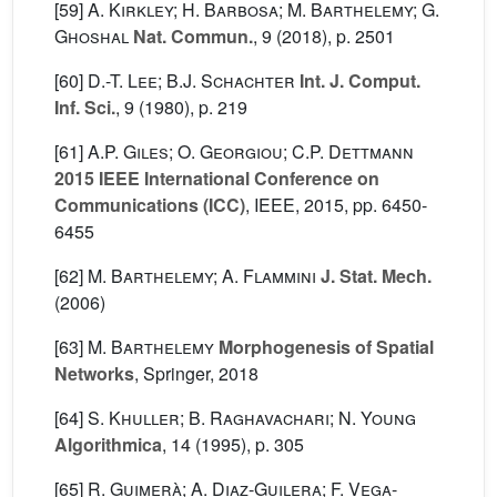
[59]
A. Kirkley; H. Barbosa; M. Barthelemy; G.
Ghoshal
Nat. Commun.
, 9
(2018), p. 2501
[60]
D.-T. Lee; B.J. Schachter
Int. J. Comput.
Inf. Sci.
, 9
(1980), p. 219
[61]
A.P. Giles; O. Georgiou; C.P. Dettmann
2015 IEEE International Conference on
Communications (ICC)
, IEEE, 2015, pp. 6450-
6455
[62]
M. Barthelemy; A. Flammini
J. Stat. Mech.
(2006)
[63]
M. Barthelemy
Morphogenesis of Spatial
Networks
, Springer, 2018
[64]
S. Khuller; B. Raghavachari; N. Young
Algorithmica
, 14
(1995), p. 305
[65]
R. Guimerà; A. Diaz-Guilera; F. Vega-