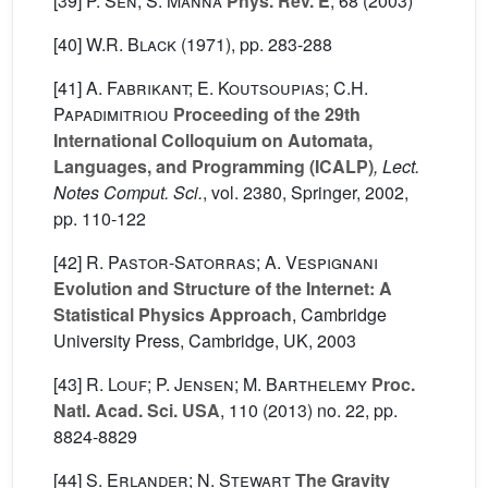
[39]
P. Sen; S. Manna
Phys. Rev. E
, 68
(2003)
[40]
W.R. Black
(1971), pp. 283-288
[41]
A. Fabrikant; E. Koutsoupias; C.H.
Papadimitriou
Proceeding of the 29th
International Colloquium on Automata,
Languages, and Programming (ICALP)
, Lect.
Notes Comput. Sci.
, vol. 2380
, Springer, 2002,
pp. 110-122
[42]
R. Pastor-Satorras; A. Vespignani
Evolution and Structure of the Internet: A
Statistical Physics Approach
, Cambridge
University Press, Cambridge, UK, 2003
[43]
R. Louf; P. Jensen; M. Barthelemy
Proc.
Natl. Acad. Sci. USA
, 110
(2013) no. 22, pp.
8824-8829
[44]
S. Erlander; N. Stewart
The Gravity