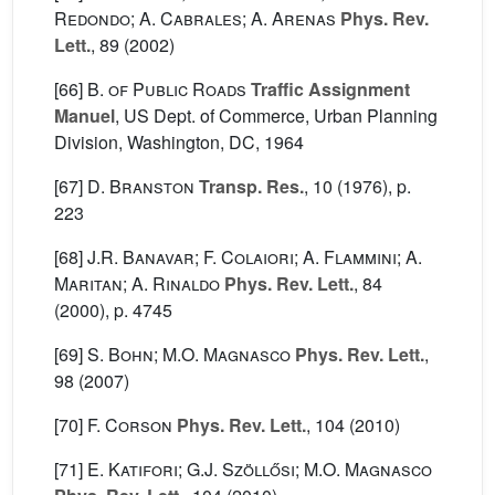
Redondo; A. Cabrales; A. Arenas
Phys. Rev.
Lett.
, 89
(2002)
[66]
B. of Public Roads
Traffic Assignment
Manuel
, US Dept. of Commerce, Urban Planning
Division, Washington, DC, 1964
[67]
D. Branston
Transp. Res.
, 10
(1976), p.
223
[68]
J.R. Banavar; F. Colaiori; A. Flammini; A.
Maritan; A. Rinaldo
Phys. Rev. Lett.
, 84
(2000), p. 4745
[69]
S. Bohn; M.O. Magnasco
Phys. Rev. Lett.
,
98
(2007)
[70]
F. Corson
Phys. Rev. Lett.
, 104
(2010)
[71]
E. Katifori; G.J. Szöllősi; M.O. Magnasco