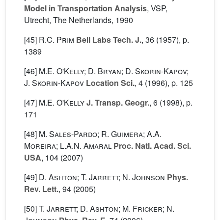
Model in Transportation Analysis
, VSP,
Utrecht, The Netherlands, 1990
[45]
R.C. Prim
Bell Labs Tech. J.
, 36
(1957), p.
1389
[46]
M.E. O'Kelly; D. Bryan; D. Skorin-Kapov;
J. Skorin-Kapov
Location Sci.
, 4
(1996), p. 125
[47]
M.E. O'Kelly
J. Transp. Geogr.
, 6
(1998), p.
171
[48]
M. Sales-Pardo; R. Guimera; A.A.
Moreira; L.A.N. Amaral
Proc. Natl. Acad. Sci.
USA
, 104
(2007)
[49]
D. Ashton; T. Jarrett; N. Johnson
Phys.
Rev. Lett.
, 94
(2005)
[50]
T. Jarrett; D. Ashton; M. Fricker; N.