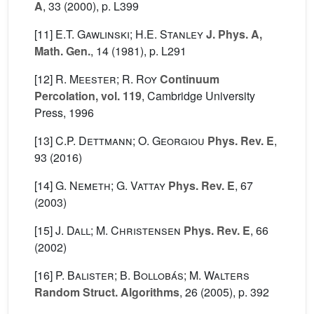
A
, 33
(2000), p. L399
[11]
E.T. Gawlinski; H.E. Stanley
J. Phys. A,
Math. Gen.
, 14
(1981), p. L291
[12]
R. Meester; R. Roy
Continuum
Percolation, vol. 119
, Cambridge University
Press, 1996
[13]
C.P. Dettmann; O. Georgiou
Phys. Rev. E
,
93
(2016)
[14]
G. Nemeth; G. Vattay
Phys. Rev. E
, 67
(2003)
[15]
J. Dall; M. Christensen
Phys. Rev. E
, 66
(2002)
[16]
P. Balister; B. Bollobás; M. Walters
Random Struct. Algorithms
, 26
(2005), p. 392