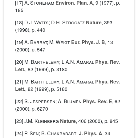
[17]
A. Stoneham
Environ. Plan. A
, 9
(1977), p.
185
[18]
D.J. Watts; D.H. Strogatz
Nature
, 393
(1998), p. 440
[19]
A. Barrat; M. Weigt
Eur. Phys. J. B
, 13
(2000), p. 547
[20]
M. Barthelemy; L.A.N. Amaral
Phys. Rev.
Lett.
, 82
(1999), p. 3180
[21]
M. Barthelemy; L.A.N. Amaral
Phys. Rev.
Lett.
, 82
(1999), p. 5180
[22]
S. Jespersen; A. Blumen
Phys. Rev. E
, 62
(2000), p. 6270
[23]
J.M. Kleinberg
Nature
, 406
(2000), p. 845
[24]
P. Sen; B. Chakrabarti
J. Phys. A
, 34