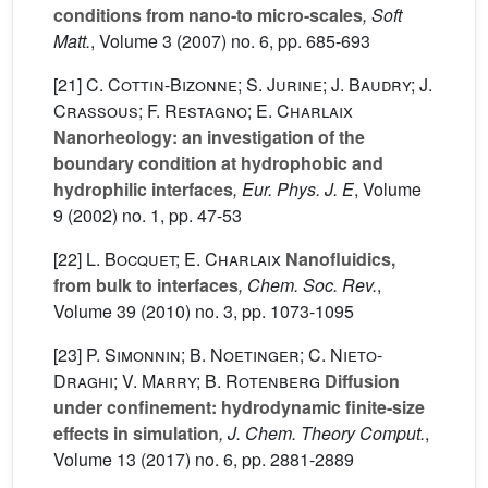
conditions from nano-to micro-scales
, Soft
Matt.
, Volume 3
(2007) no. 6, pp. 685-693
[21]
C. Cottin-Bizonne; S. Jurine; J. Baudry; J.
Crassous; F. Restagno; E. Charlaix
Nanorheology: an investigation of the
boundary condition at hydrophobic and
hydrophilic interfaces
, Eur. Phys. J. E
, Volume
9
(2002) no. 1, pp. 47-53
[22]
L. Bocquet; E. Charlaix
Nanofluidics,
from bulk to interfaces
, Chem. Soc. Rev.
,
Volume 39
(2010) no. 3, pp. 1073-1095
[23]
P. Simonnin; B. Noetinger; C. Nieto-
Draghi; V. Marry; B. Rotenberg
Diffusion
under confinement: hydrodynamic finite-size
effects in simulation
, J. Chem. Theory Comput.
,
Volume 13
(2017) no. 6, pp. 2881-2889