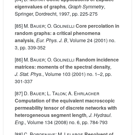
eigenvalues of graphs
, Graph Symmetry
,
Springer, Dordrecht, 1997, pp. 225-275
[85]
M. Bauer; O. Golinelli
Core percolation in
random graphs: a critical phenomena
analysis
, Eur. Phys. J. B
, Volume 24
(2001) no.
3, pp. 339-352
[86]
M. Bauer; O. Golinelli
Random incidence
matrices: moments of the spectral density
,
J. Stat. Phys.
, Volume 103
(2001) no. 1–2, pp.
301-337
[87]
D. Bauer; L. Talon; A. Ehrlacher
Computation of the equivalent macroscopic
permeability tensor of discrete networks with
heterogeneous segment length
, J. Hydraul.
Eng.
, Volume 134
(2008) no. 6, pp. 784-793
[88]
C. Bordenave; M. Lelarge
Resolvent of