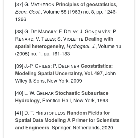
[37]
G. Matheron
Principles of geostatistics
,
Econ. Geol.
, Volume 58
(1963) no. 8, pp. 1246-
1266
[38]
G. De Marsily; F. Delay; J. Gonçalvès; P.
Renard; V. Teles; S. Violette
Dealing with
spatial heterogeneity
, Hydrogeol. J.
, Volume 13
(2005) no. 1, pp. 161-183
[39]
J.-P. Chiles; P. Delfiner
Geostatistics:
Modeling Spatial Uncertainty, Vol. 497
, John
Wiley & Sons, New York, 2009
[40]
L. W. Gelhar
Stochastic Subsurface
Hydrology
, Prentice-Hall, New York, 1993
[41]
D. T. Hristopulos
Random Fields for
Spatial Data Modeling A Primer for Scientists
and Engineers
, Springer, Netherlands, 2020