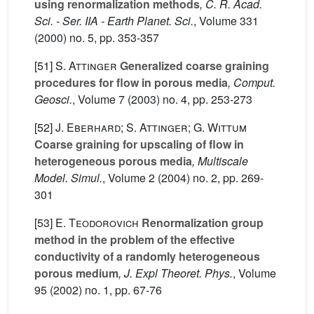
using renormalization methods
, C. R. Acad.
Sci. - Ser. IIA - Earth Planet. Sci.
, Volume 331
(2000) no. 5, pp. 353-357
[51]
S. Attinger
Generalized coarse graining
procedures for flow in porous media
, Comput.
Geosci.
, Volume 7
(2003) no. 4, pp. 253-273
[52]
J. Eberhard; S. Attinger; G. Wittum
Coarse graining for upscaling of flow in
heterogeneous porous media
, Multiscale
Model. Simul.
, Volume 2
(2004) no. 2, pp. 269-
301
[53]
E. Teodorovich
Renormalization group
method in the problem of the effective
conductivity of a randomly heterogeneous
porous medium
, J. Expl Theoret. Phys.
, Volume
95
(2002) no. 1, pp. 67-76