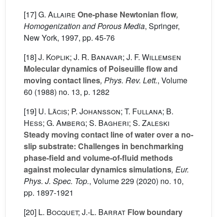
[17]
G. Allaire
One-phase Newtonian flow
,
Homogenization and Porous Media
, Springer,
New York, 1997, pp. 45-76
[18]
J. Koplik; J. R. Banavar; J. F. Willemsen
Molecular dynamics of Poiseuille flow and
moving contact lines
, Phys. Rev. Lett.
, Volume
60
(1988) no. 13, p. 1282
[19]
U. Lācis; P. Johansson; T. Fullana; B.
Hess; G. Amberg; S. Bagheri; S. Zaleski
Steady moving contact line of water over a no-
slip substrate: Challenges in benchmarking
phase-field and volume-of-fluid methods
against molecular dynamics simulations
, Eur.
Phys. J. Spec. Top.
, Volume 229
(2020) no. 10,
pp. 1897-1921
[20]
L. Bocquet; J.-L. Barrat
Flow boundary