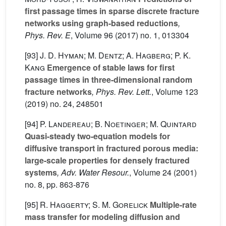
first passage times in sparse discrete fracture
networks using graph-based reductions
,
Phys. Rev. E
, Volume 96
(2017) no. 1, 013304
[93]
J. D. Hyman; M. Dentz; A. Hagberg; P. K.
Kang
Emergence of stable laws for first
passage times in three-dimensional random
fracture networks
, Phys. Rev. Lett.
, Volume 123
(2019) no. 24, 248501
[94]
P. Landereau; B. Noetinger; M. Quintard
Quasi-steady two-equation models for
diffusive transport in fractured porous media:
large-scale properties for densely fractured
systems
, Adv. Water Resour.
, Volume 24
(2001)
no. 8, pp. 863-876
[95]
R. Haggerty; S. M. Gorelick
Multiple-rate
mass transfer for modeling diffusion and