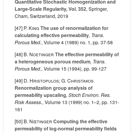
Quantitative Stochastic Homogenization and
Large-Scale Regularity, Vol. 352
, Springer,
Cham, Switzerland, 2019
[47]
P. King
The use of renormalization for
calculating effective permeability
, Trans.
Porous Med.
, Volume 4
(1989) no. 1, pp. 37-58
[48]
B. Noetinger
The effective permeability of
a heterogeneous porous medium
, Trans.
Porous Med.
, Volume 15
(1994), pp. 99-127
[49]
D. Hristopulos; G. Christakos
Renormalization group analysis of
permeability upscaling
, Stoch Environ. Res.
Risk Assess.
, Volume 13
(1999) no. 1–2, pp. 131-
161
[50]
B. Nœtinger
Computing the effective
permeability of log-normal permeability fields