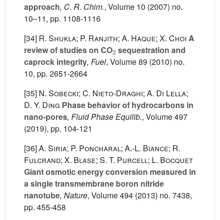
approach
, C. R. Chim.
, Volume 10
(2007) no.
10–11, pp. 1108-1116
[34]
R. Shukla; P. Ranjith; A. Haque; X. Choi
A
2
review of studies on CO
sequestration and
caprock integrity
, Fuel
, Volume 89
(2010) no.
10, pp. 2651-2664
[35]
N. Sobecki; C. Nieto-Draghi; A. Di Lella;
D. Y. Ding
Phase behavior of hydrocarbons in
nano-pores
, Fluid Phase Equilib.
, Volume 497
(2019), pp. 104-121
[36]
A. Siria; P. Poncharal; A.-L. Biance; R.
Fulcrand; X. Blase; S. T. Purcell; L. Bocquet
Giant osmotic energy conversion measured in
a single transmembrane boron nitride
nanotube
, Nature
, Volume 494
(2013) no. 7438,
pp. 455-458