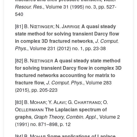
Resour. Res.
, Volume 31
(1995) no. 3, pp. 527-
540
[81]
B. Nœtinger; N. Jarrige
A quasi steady
state method for solving transient Darcy flow
in complex 3D fractured networks
, J. Comput.
Phys.
, Volume 231
(2012) no. 1, pp. 23-38
[82]
B. Nœtinger
A quasi steady state method
for solving transient Darcy flow in complex 3D
fractured networks accounting for matrix to
fracture flow
, J. Comput. Phys.
, Volume 283
(2015), pp. 205-223
[83]
B. Mohar; Y. Alavi; G. Chartrand; O.
Oellermann
The Laplacian spectrum of
graphs
, Graph Theory, Combin. Appl.
, Volume 2
(1991) no. 871–898, p. 12
[84]
B. Mohar
Some applications of Laplace