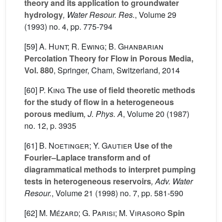
theory and its application to groundwater
hydrology
, Water Resour. Res.
, Volume 29
(1993) no. 4, pp. 775-794
[59]
A. Hunt; R. Ewing; B. Ghanbarian
Percolation Theory for Flow in Porous Media,
Vol. 880
, Springer, Cham, Switzerland, 2014
[60]
P. King
The use of field theoretic methods
for the study of flow in a heterogeneous
porous medium
, J. Phys. A
, Volume 20
(1987)
no. 12, p. 3935
[61]
B. Noetinger; Y. Gautier
Use of the
Fourier–Laplace transform and of
diagrammatical methods to interpret pumping
tests in heterogeneous reservoirs
, Adv. Water
Resour.
, Volume 21
(1998) no. 7, pp. 581-590
[62]
M. Mézard; G. Parisi; M. Virasoro
Spin