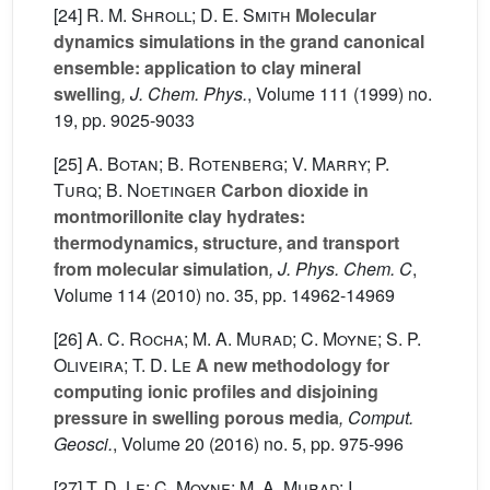
[24]
R. M. Shroll; D. E. Smith
Molecular
dynamics simulations in the grand canonical
ensemble: application to clay mineral
swelling
, J. Chem. Phys.
, Volume 111
(1999) no.
19, pp. 9025-9033
[25]
A. Botan; B. Rotenberg; V. Marry; P.
Turq; B. Noetinger
Carbon dioxide in
montmorillonite clay hydrates:
thermodynamics, structure, and transport
from molecular simulation
, J. Phys. Chem. C
,
Volume 114
(2010) no. 35, pp. 14962-14969
[26]
A. C. Rocha; M. A. Murad; C. Moyne; S. P.
Oliveira; T. D. Le
A new methodology for
computing ionic profiles and disjoining
pressure in swelling porous media
, Comput.
Geosci.
, Volume 20
(2016) no. 5, pp. 975-996
[27]
T. D. Le; C. Moyne; M. A. Murad; I.