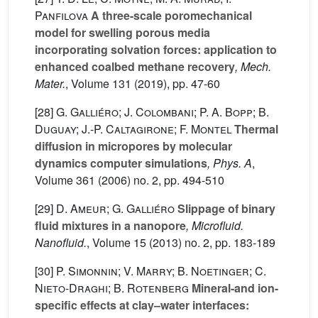
Panfilova
A three-scale poromechanical
model for swelling porous media
incorporating solvation forces: application to
enhanced coalbed methane recovery
, Mech.
Mater.
, Volume 131
(2019), pp. 47-60
[28]
G. Galliéro; J. Colombani; P. A. Bopp; B.
Duguay; J.-P. Caltagirone; F. Montel
Thermal
diffusion in micropores by molecular
dynamics computer simulations
, Phys. A
,
Volume 361
(2006) no. 2, pp. 494-510
[29]
D. Ameur; G. Galliéro
Slippage of binary
fluid mixtures in a nanopore
, Microfluid.
Nanofluid.
, Volume 15
(2013) no. 2, pp. 183-189
[30]
P. Simonnin; V. Marry; B. Noetinger; C.
Nieto-Draghi; B. Rotenberg
Mineral-and ion-
specific effects at clay–water interfaces: