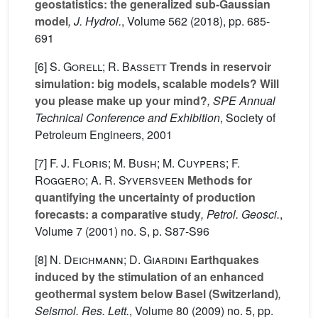
geostatistics: the generalized sub-Gaussian
model
, J. Hydrol.
, Volume 562
(2018), pp. 685-
691
[6]
S. Gorell; R. Bassett
Trends in reservoir
simulation: big models, scalable models? Will
you please make up your mind?
, SPE Annual
Technical Conference and Exhibition
, Society of
Petroleum Engineers, 2001
[7]
F. J. Floris; M. Bush; M. Cuypers; F.
Roggero; A. R. Syversveen
Methods for
quantifying the uncertainty of production
forecasts: a comparative study
, Petrol. Geosci.
,
Volume 7
(2001) no. S, p. S87-S96
[8]
N. Deichmann; D. Giardini
Earthquakes
induced by the stimulation of an enhanced
geothermal system below Basel (Switzerland)
,
Seismol. Res. Lett.
, Volume 80
(2009) no. 5, pp.