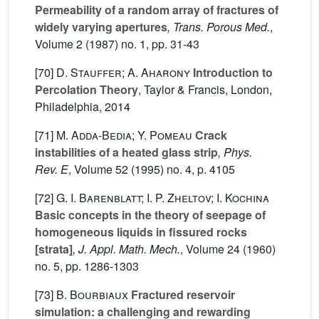
Permeability of a random array of fractures of
widely varying apertures
, Trans. Porous Med.
,
Volume 2
(1987) no. 1, pp. 31-43
[70]
D. Stauffer; A. Aharony
Introduction to
Percolation Theory
, Taylor & Francis, London,
Philadelphia, 2014
[71]
M. Adda-Bedia; Y. Pomeau
Crack
instabilities of a heated glass strip
, Phys.
Rev. E
, Volume 52
(1995) no. 4, p. 4105
[72]
G. I. Barenblatt; I. P. Zheltov; I. Kochina
Basic concepts in the theory of seepage of
homogeneous liquids in fissured rocks
[strata]
, J. Appl. Math. Mech.
, Volume 24
(1960)
no. 5, pp. 1286-1303
[73]
B. Bourbiaux
Fractured reservoir
simulation: a challenging and rewarding