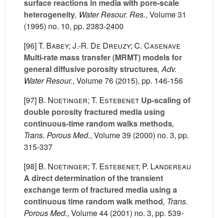
surface reactions in media with pore-scale
heterogeneity
, Water Resour. Res.
, Volume 31
(1995) no. 10, pp. 2383-2400
[96]
T. Babey; J.-R. De Dreuzy; C. Casenave
Multi-rate mass transfer (MRMT) models for
general diffusive porosity structures
, Adv.
Water Resour.
, Volume 76
(2015), pp. 146-156
[97]
B. Noetinger; T. Estebenet
Up-scaling of
double porosity fractured media using
continuous-time random walks methods
,
Trans. Porous Med.
, Volume 39
(2000) no. 3, pp.
315-337
[98]
B. Noetinger; T. Estebenet; P. Landereau
A direct determination of the transient
exchange term of fractured media using a
continuous time random walk method
, Trans.
Porous Med.
, Volume 44
(2001) no. 3, pp. 539-