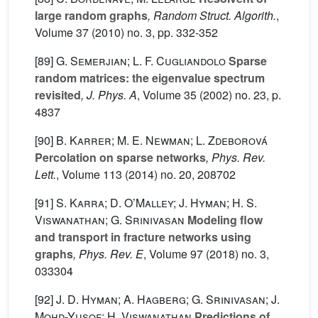
large random graphs
, Random Struct. Algorith.
,
Volume 37
(2010) no. 3, pp. 332-352
[89]
G. Semerjian; L. F. Cugliandolo
Sparse
random matrices: the eigenvalue spectrum
revisited
, J. Phys. A
, Volume 35
(2002) no. 23, p.
4837
[90]
B. Karrer; M. E. Newman; L. Zdeborová
Percolation on sparse networks
, Phys. Rev.
Lett.
, Volume 113
(2014) no. 20, 208702
[91]
S. Karra; D. O’Malley; J. Hyman; H. S.
Viswanathan; G. Srinivasan
Modeling flow
and transport in fracture networks using
graphs
, Phys. Rev. E
, Volume 97
(2018) no. 3,
033304
[92]
J. D. Hyman; A. Hagberg; G. Srinivasan; J.
Mohd-Yusof; H. Viswanathan
Predictions of