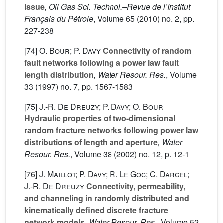
issue
, Oil Gas Sci. Technol.–Revue de l’Institut
Français du Pétrole
, Volume 65
(2010) no. 2, pp.
227-238
[74]
O. Bour; P. Davy
Connectivity of random
fault networks following a power law fault
length distribution
, Water Resour. Res.
, Volume
33
(1997) no. 7, pp. 1567-1583
[75]
J.-R. De Dreuzy; P. Davy; O. Bour
Hydraulic properties of two-dimensional
random fracture networks following power law
distributions of length and aperture
, Water
Resour. Res.
, Volume 38
(2002) no. 12, p. 12-1
[76]
J. Maillot; P. Davy; R. Le Goc; C. Darcel;
J.-R. De Dreuzy
Connectivity, permeability,
and channeling in randomly distributed and
kinematically defined discrete fracture
network models
, Water Resour. Res.
, Volume 52