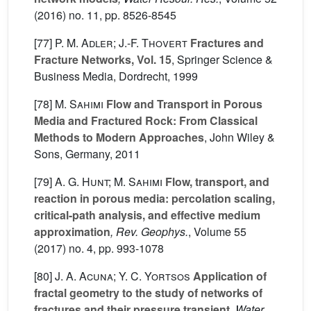
(2016) no. 11, pp. 8526-8545
[77]
P. M. Adler; J.-F. Thovert
Fractures and
Fracture Networks, Vol. 15
, Springer Science &
Business Media, Dordrecht, 1999
[78]
M. Sahimi
Flow and Transport in Porous
Media and Fractured Rock: From Classical
Methods to Modern Approaches
, John Wiley &
Sons, Germany, 2011
[79]
A. G. Hunt; M. Sahimi
Flow, transport, and
reaction in porous media: percolation scaling,
critical-path analysis, and effective medium
approximation
, Rev. Geophys.
, Volume 55
(2017) no. 4, pp. 993-1078
[80]
J. A. Acuna; Y. C. Yortsos
Application of
fractal geometry to the study of networks of
fractures and their pressure transient
, Water