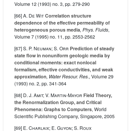
Volume 12
(1993) no. 3, pp. 279-290
[66]
A. De Wit
Correlation structure
dependence of the effective permeability of
heterogeneous porous media
, Phys. Fluids
,
Volume 7
(1995) no. 11, pp. 2553-2562
[67]
S. P. Neuman; S. Orr
Prediction of steady
state flow in nonuniform geologic media by
conditional moments: exact nonlocal
formalism, effective conductivities, and weak
approximation
, Water Resour. Res.
, Volume 29
(1993) no. 2, pp. 341-364
[68]
D. J. Amit; V. Martin-Mayor
Field Theory,
the Renormalization Group, and Critical
Phenomena: Graphs to Computers
, World
Scientific Publishing Company, Singapore, 2005
[69]
E. Charlaix; E. Guyon; S. Roux