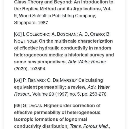
Glass Theory and Beyond: An Introduction to
the Replica Method and its Applications, Vol.
9
, World Scientific Publishing Company,
Singapore, 1987
[63]
I. Colecchio; A. Boschan; A. D. Otero; B.
Noetinger
On the multiscale characterization
of effective hydraulic conductivity in random
heterogeneous media: a historical survey and
some new perspectives
, Adv. Water Resour.
(2020), 103594
[64]
P. Renard; G. De Marsily
Calculating
equivalent permeability: a review
, Adv. Water
Resour.
, Volume 20
(1997) no. 5, pp. 253-278
[65]
G. Dagan
Higher-order correction of
effective permeability of heterogeneous
isotropic formations of lognormal
conductivity distribution
, Trans. Porous Med.
,