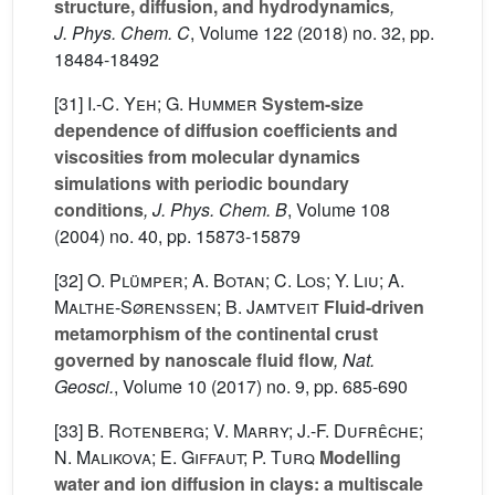
structure, diffusion, and hydrodynamics
,
J. Phys. Chem. C
, Volume 122
(2018) no. 32, pp.
18484-18492
[31]
I.-C. Yeh; G. Hummer
System-size
dependence of diffusion coefficients and
viscosities from molecular dynamics
simulations with periodic boundary
conditions
, J. Phys. Chem. B
, Volume 108
(2004) no. 40, pp. 15873-15879
[32]
O. Plümper; A. Botan; C. Los; Y. Liu; A.
Malthe-Sørenssen; B. Jamtveit
Fluid-driven
metamorphism of the continental crust
governed by nanoscale fluid flow
, Nat.
Geosci.
, Volume 10
(2017) no. 9, pp. 685-690
[33]
B. Rotenberg; V. Marry; J.-F. Dufrêche;
N. Malikova; E. Giffaut; P. Turq
Modelling
water and ion diffusion in clays: a multiscale