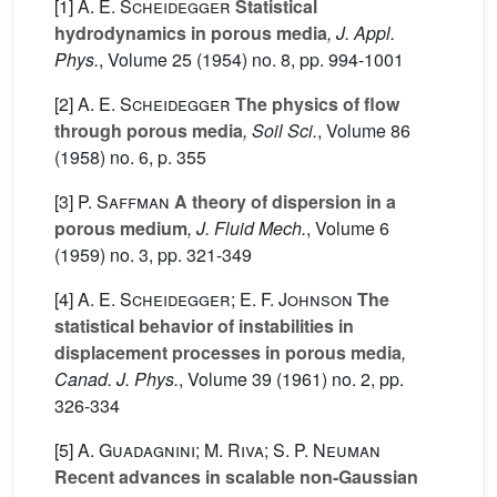
[1]
A. E. Scheidegger
Statistical
hydrodynamics in porous media
, J. Appl.
Phys.
, Volume 25
(1954) no. 8, pp. 994-1001
[2]
A. E. Scheidegger
The physics of flow
through porous media
, Soil Sci.
, Volume 86
(1958) no. 6, p. 355
[3]
P. Saffman
A theory of dispersion in a
porous medium
, J. Fluid Mech.
, Volume 6
(1959) no. 3, pp. 321-349
[4]
A. E. Scheidegger; E. F. Johnson
The
statistical behavior of instabilities in
displacement processes in porous media
,
Canad. J. Phys.
, Volume 39
(1961) no. 2, pp.
326-334
[5]
A. Guadagnini; M. Riva; S. P. Neuman
Recent advances in scalable non-Gaussian