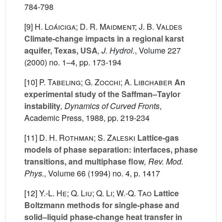
784-798
[9]
H. Loáiciga; D. R. Maidment; J. B. Valdes
Climate-change impacts in a regional karst
aquifer, Texas, USA
, J. Hydrol.
, Volume 227
(2000) no. 1–4, pp. 173-194
[10]
P. Tabeling; G. Zocchi; A. Libchaber
An
experimental study of the Saffman–Taylor
instability
, Dynamics of Curved Fronts
,
Academic Press, 1988, pp. 219-234
[11]
D. H. Rothman; S. Zaleski
Lattice-gas
models of phase separation: interfaces, phase
transitions, and multiphase flow
, Rev. Mod.
Phys.
, Volume 66
(1994) no. 4, p. 1417
[12]
Y.-L. He; Q. Liu; Q. Li; W.-Q. Tao
Lattice
Boltzmann methods for single-phase and
solid–liquid phase-change heat transfer in