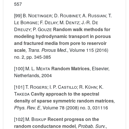
557
[99]
B. Noetinger; D. Roubinet; A. Russian; T.
Le Borgne; F. Delay; M. Dentz; J.-R. De
Dreuzy; P. Gouze
Random walk methods for
modeling hydrodynamic transport in porous
and fractured media from pore to reservoir
scale
, Trans. Porous Med.
, Volume 115
(2016)
no. 2, pp. 345-385
[100]
M. L. Mehta
Random Matrices
, Elsevier,
Netherlands, 2004
[101]
T. Rogers; I. P. Castillo; R. Kühn; K.
Takeda
Cavity approach to the spectral
density of sparse symmetric random matrices
,
Phys. Rev. E
, Volume 78
(2008) no. 3, 031116
[102]
M. Biskup
Recent progress on the
random conductance model
, Probab. Surv.
,