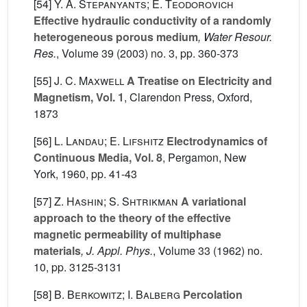
[54]
Y. A. Stepanyants; E. Teodorovich
Effective hydraulic conductivity of a randomly
heterogeneous porous medium
, Water Resour.
Res.
, Volume 39
(2003) no. 3, pp. 360-373
[55]
J. C. Maxwell
A Treatise on Electricity and
Magnetism, Vol. 1
, Clarendon Press, Oxford,
1873
[56]
L. Landau; E. Lifshitz
Electrodynamics of
Continuous Media, Vol. 8
, Pergamon, New
York, 1960, pp. 41-43
[57]
Z. Hashin; S. Shtrikman
A variational
approach to the theory of the effective
magnetic permeability of multiphase
materials
, J. Appl. Phys.
, Volume 33
(1962) no.
10, pp. 3125-3131
[58]
B. Berkowitz; I. Balberg
Percolation