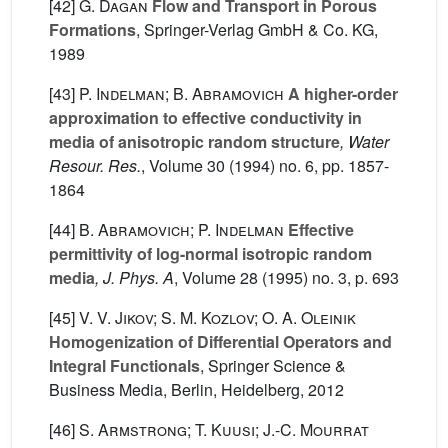
[42]
G. Dagan
Flow and Transport in Porous
Formations
, Springer-Verlag GmbH & Co. KG,
1989
[43]
P. Indelman; B. Abramovich
A higher-order
approximation to effective conductivity in
media of anisotropic random structure
, Water
Resour. Res.
, Volume 30
(1994) no. 6, pp. 1857-
1864
[44]
B. Abramovich; P. Indelman
Effective
permittivity of log-normal isotropic random
media
, J. Phys. A
, Volume 28
(1995) no. 3, p. 693
[45]
V. V. Jikov; S. M. Kozlov; O. A. Oleinik
Homogenization of Differential Operators and
Integral Functionals
, Springer Science &
Business Media, Berlin, Heidelberg, 2012
[46]
S. Armstrong; T. Kuusi; J.-C. Mourrat