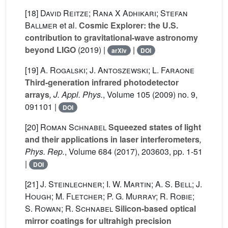
[18]
David Reitze; Rana X Adhikari; Stefan
Ballmer
et al.
Cosmic Explorer: the U.S.
contribution to gravitational-wave astronomy
beyond LIGO
(2019) |
|
arXiv
DOI
[19]
A. Rogalski; J. Antoszewski; L. Faraone
Third-generation infrared photodetector
arrays
, J. Appl. Phys.
, Volume 105
(2009) no. 9,
091101 |
DOI
[20]
Roman Schnabel
Squeezed states of light
and their applications in laser interferometers
,
Phys. Rep.
, Volume 684
(2017), 203603, pp. 1-51
|
DOI
[21]
J. Steinlechner; I. W. Martin; A. S. Bell; J.
Hough; M. Fletcher; P. G. Murray; R. Robie;
S. Rowan; R. Schnabel
Silicon-based optical
mirror coatings for ultrahigh precision