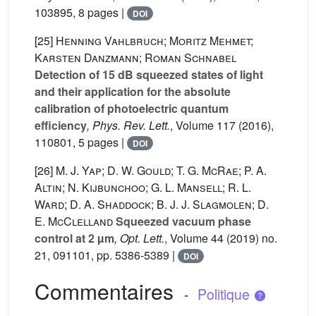
103895, 8 pages |
DOI
[25]
Henning Vahlbruch; Moritz Mehmet;
Karsten Danzmann; Roman Schnabel
Detection of 15 dB squeezed states of light
and their application for the absolute
calibration of photoelectric quantum
efficiency
, Phys. Rev. Lett.
, Volume 117
(2016),
110801, 5 pages |
DOI
[26]
M. J. Yap; D. W. Gould; T. G. McRae; P. A.
Altin; N. Kijbunchoo; G. L. Mansell; R. L.
Ward; D. A. Shaddock; B. J. J. Slagmolen; D.
E. McClelland
Squeezed vacuum phase
control at 2 µm
, Opt. Lett.
, Volume 44
(2019) no.
21, 091101, pp. 5386-5389 |
DOI
Commentaires
-
Politique