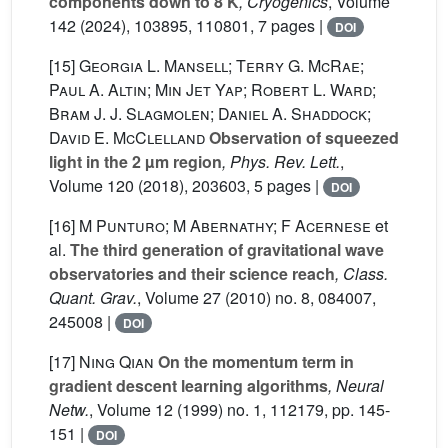
components down to 8 K
, Cryogenics
, Volume
142
(2024), 103895, 110801, 7 pages |
DOI
[15]
Georgia L. Mansell; Terry G. McRae;
Paul A. Altin; Min Jet Yap; Robert L. Ward;
Bram J. J. Slagmolen; Daniel A. Shaddock;
David E. McClelland
Observation of squeezed
light in the 2 µm region
, Phys. Rev. Lett.
,
Volume 120
(2018), 203603, 5 pages |
DOI
[16]
M Punturo; M Abernathy; F Acernese
et
al.
The third generation of gravitational wave
observatories and their science reach
, Class.
Quant. Grav.
, Volume 27
(2010) no. 8, 084007,
245008 |
DOI
[17]
Ning Qian
On the momentum term in
gradient descent learning algorithms
, Neural
Netw.
, Volume 12
(1999) no. 1, 112179, pp. 145-
151 |
DOI