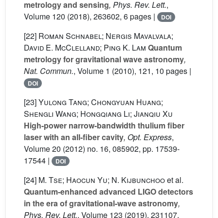
metrology and sensing
, Phys. Rev. Lett.
,
Volume 120
(2018), 263602, 6 pages |
DOI
[22]
Roman Schnabel; Nergis Mavalvala;
David E. McClelland; Ping K. Lam
Quantum
metrology for gravitational wave astronomy
,
Nat. Commun.
, Volume 1
(2010), 121, 10 pages |
DOI
[23]
Yulong Tang; Chongyuan Huang;
Shengli Wang; Hongqiang Li; Jianqiu Xu
High-power narrow-bandwidth thulium fiber
laser with an all-fiber cavity
, Opt. Express
,
Volume 20
(2012) no. 16, 085902, pp. 17539-
17544 |
DOI
[24]
M. Tse; Haocun Yu; N. Kijbunchoo
et al.
Quantum-enhanced advanced LIGO detectors
in the era of gravitational-wave astronomy
,
Phys. Rev. Lett.
, Volume 123
(2019), 231107,