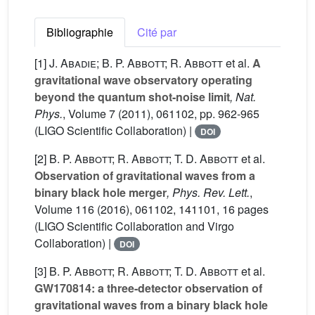
Bibliographie
Cité par
[1]
J. Abadie; B. P. Abbott; R. Abbott
et al.
A
gravitational wave observatory operating
beyond the quantum shot-noise limit
, Nat.
Phys.
, Volume 7
(2011), 061102, pp. 962-965
(LIGO Scientific Collaboration) |
DOI
[2]
B. P. Abbott; R. Abbott; T. D. Abbott
et al.
Observation of gravitational waves from a
binary black hole merger
, Phys. Rev. Lett.
,
Volume 116
(2016), 061102, 141101, 16 pages
(LIGO Scientific Collaboration and Virgo
Collaboration) |
DOI
[3]
B. P. Abbott; R. Abbott; T. D. Abbott
et al.
GW170814: a three-detector observation of
gravitational waves from a binary black hole