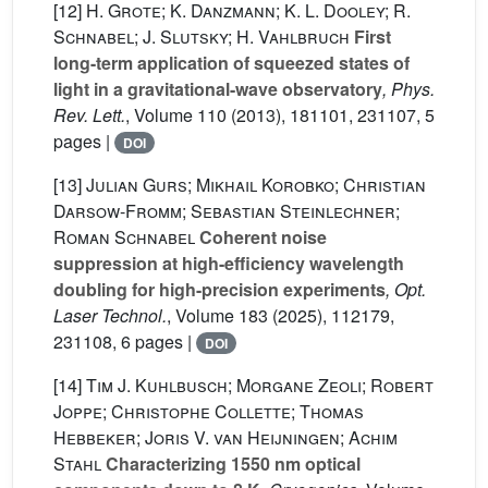
[12]
H. Grote; K. Danzmann; K. L. Dooley; R.
Schnabel; J. Slutsky; H. Vahlbruch
First
long-term application of squeezed states of
light in a gravitational-wave observatory
, Phys.
Rev. Lett.
, Volume 110
(2013), 181101, 231107, 5
pages |
DOI
[13]
Julian Gurs; Mikhail Korobko; Christian
Darsow-Fromm; Sebastian Steinlechner;
Roman Schnabel
Coherent noise
suppression at high-efficiency wavelength
doubling for high-precision experiments
, Opt.
Laser Technol.
, Volume 183
(2025), 112179,
231108, 6 pages |
DOI
[14]
Tim J. Kuhlbusch; Morgane Zeoli; Robert
Joppe; Christophe Collette; Thomas
Hebbeker; Joris V. van Heijningen; Achim
Stahl
Characterizing 1550 nm optical