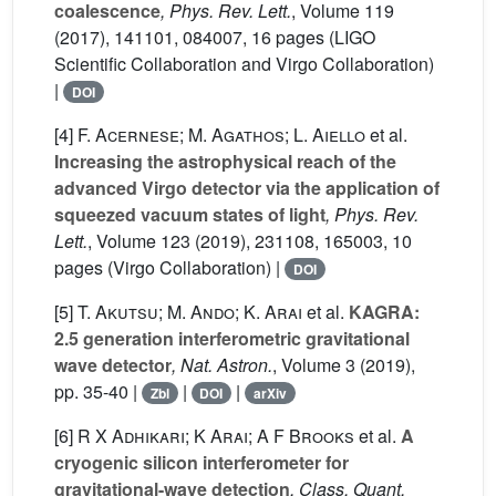
coalescence
, Phys. Rev. Lett.
, Volume 119
(2017), 141101, 084007, 16 pages (LIGO
Scientific Collaboration and Virgo Collaboration)
|
DOI
[4]
F. Acernese; M. Agathos; L. Aiello
et al.
Increasing the astrophysical reach of the
advanced Virgo detector via the application of
squeezed vacuum states of light
, Phys. Rev.
Lett.
, Volume 123
(2019), 231108, 165003, 10
pages (Virgo Collaboration) |
DOI
[5]
T. Akutsu; M. Ando; K. Arai
et al.
KAGRA:
2.5 generation interferometric gravitational
wave detector
, Nat. Astron.
, Volume 3
(2019),
pp. 35-40 |
|
|
Zbl
DOI
arXiv
[6]
R X Adhikari; K Arai; A F Brooks
et al.
A
cryogenic silicon interferometer for
gravitational-wave detection
, Class. Quant.