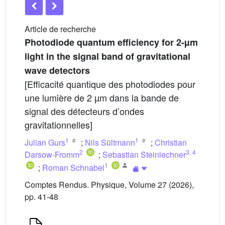
Article de recherche
Photodiode quantum efficiency for 2-µm
light in the signal band of gravitational
wave detectors
[Efficacité quantique des photodiodes pour
une lumière de 2 µm dans la bande de
signal des détecteurs d’ondes
gravitationnelles]
1
1
Julian Gurs
;
Nils Sültmann
;
Christian
2
3
,
4
Darsow-Fromm
;
Sebastian Steinlechner
1
;
Roman Schnabel
Comptes Rendus. Physique, Volume 27 (2026),
pp. 41-48