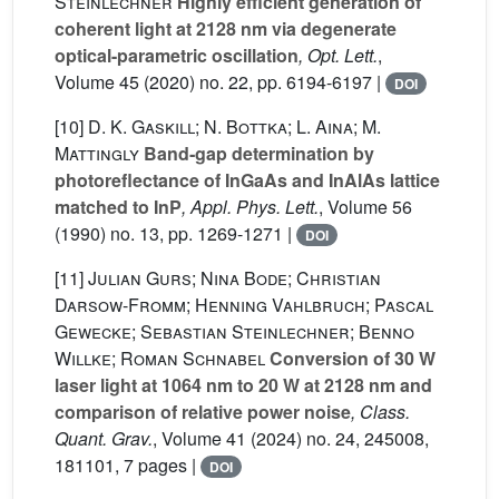
Steinlechner
Highly efficient generation of
coherent light at 2128 nm via degenerate
optical-parametric oscillation
, Opt. Lett.
,
Volume 45
(2020) no. 22, pp. 6194-6197 |
DOI
[10]
D. K. Gaskill; N. Bottka; L. Aina; M.
Mattingly
Band‐gap determination by
photoreflectance of InGaAs and InAlAs lattice
matched to InP
, Appl. Phys. Lett.
, Volume 56
(1990) no. 13, pp. 1269-1271 |
DOI
[11]
Julian Gurs; Nina Bode; Christian
Darsow-Fromm; Henning Vahlbruch; Pascal
Gewecke; Sebastian Steinlechner; Benno
Willke; Roman Schnabel
Conversion of 30 W
laser light at 1064 nm to 20 W at 2128 nm and
comparison of relative power noise
, Class.
Quant. Grav.
, Volume 41
(2024) no. 24, 245008,
181101, 7 pages |
DOI