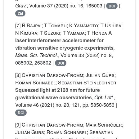
Grav.
, Volume 37
(2020) no. 16, 165003 |
|
DOI
Zbl
[7]
R Bajpai; T Tomaru; K Yamamoto; T Ushiba;
N Kimura; T Suzuki; T Yamada; T Honda
A
laser interferometer accelerometer for
vibration sensitive cryogenic experiments
,
Meas. Sci. Technol.
, Volume 33
(2022) no. 8,
085902, 263602 |
DOI
[8]
Christian Darsow-Fromm; Julian Gurs;
Roman Schnabel; Sebastian Steinlechner
Squeezed light at 2128 nm for future
gravitational-wave observatories
, Opt. Lett.
,
Volume 46
(2021) no. 23, 121, pp. 5850-5853 |
DOI
[9]
Christian Darsow-Fromm; Maik Schröder;
Julian Gurs; Roman Schnabel; Sebastian