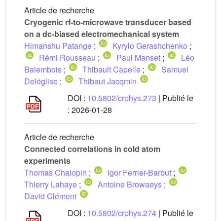
Article de recherche
Cryogenic rf-to-microwave transducer based
on a dc-biased electromechanical system
Himanshu Patange
;
Kyrylo Gerashchenko
;
Rémi Rousseau
;
Paul Manset
;
Léo
Balembois
;
Thibault Capelle
;
Samuel
Deléglise
;
Thibaut Jacqmin
DOI :
10.5802/crphys.273
| Publié le
:
2026-01-28
Article de recherche
Connected correlations in cold atom
experiments
Thomas Chalopin
;
Igor Ferrier-Barbut
;
Thierry Lahaye
;
Antoine Browaeys
;
David Clément
DOI :
10.5802/crphys.274
| Publié le