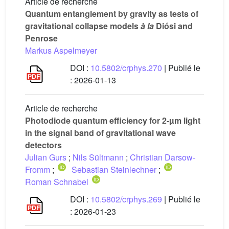
Article de recherche
Quantum entanglement by gravity as tests of
gravitational collapse models
à la
Diósi and
Penrose
Markus Aspelmeyer
DOI :
10.5802/crphys.270
| Publié le
:
2026-01-13
Article de recherche
Photodiode quantum efficiency for 2-µm light
in the signal band of gravitational wave
detectors
Julian Gurs
;
Nils Sültmann
;
Christian Darsow-
Fromm
;
Sebastian Steinlechner
;
Roman Schnabel
DOI :
10.5802/crphys.269
| Publié le
:
2026-01-23