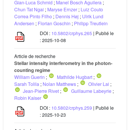
Gian-Luca Schmid
;
Manel Bosch Aguilera
;
Chun Tat Ngai
;
Maryse Ernzer
;
Luiz Couto
Correa Pinto Filho
;
Dennis Høj
;
Ulrik Lund
Andersen
;
Florian Goschin
;
Philipp Treutlein
DOI :
10.5802/crphys.265
| Publié le
:
2025-10-08
Article de recherche
Stellar intensity interferometry in the photon-
counting regime
William Guerin
;
Mathilde Hugbart
;
Sarah Tolila
;
Nolan Matthews
;
Olivier Lai
;
Jean-Pierre Rivet
;
Guillaume Labeyrie
;
Robin Kaiser
DOI :
10.5802/crphys.259
| Publié le
:
2025-10-23