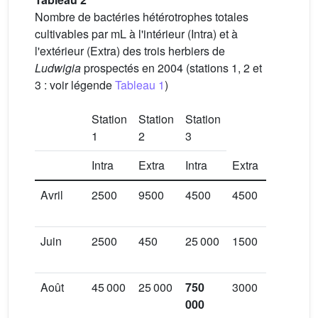
Nombre de bactéries hétérotrophes totales
cultivables par mL à l'intérieur (Intra) et à
l'extérieur (Extra) des trois herbiers de
Ludwigia
prospectés en 2004 (stations 1, 2 et
3 : voir légende
Tableau 1
)
Station
Station
Station
1
2
3
Intra
Extra
Intra
Extra
Intra
Ex
Avril
2500
9500
4500
4500
4500
2
0
Juin
2500
450
25 000
1500
250
4
000
Août
45 000
25 000
750
3000
250
2
000
000
0