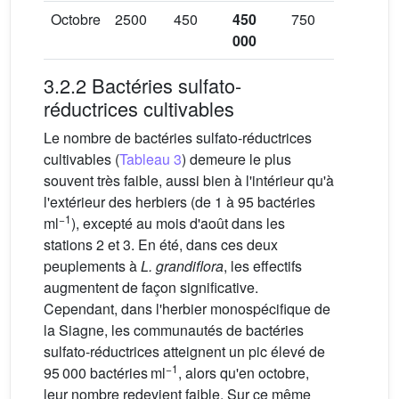
Octobre
2500
450
450
750
25
2
000
000
0
3.2.2 Bactéries sulfato-
réductrices cultivables
Le nombre de bactéries sulfato-réductrices
cultivables (
Tableau 3
) demeure le plus
souvent très faible, aussi bien à l'intérieur qu'à
l'extérieur des herbiers (de 1 à 95 bactéries
−1
ml
), excepté au mois d'août dans les
stations 2 et 3. En été, dans ces deux
peuplements à
L. grandiflora
, les effectifs
augmentent de façon significative.
Cependant, dans l'herbier monospécifique de
la Siagne, les communautés de bactéries
sulfato-réductrices atteignent un pic élevé de
−1
95 000 bactéries ml
, alors qu'en octobre,
leur nombre redevient faible. Sur ce même