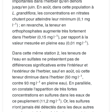
importantes dans l'herbier qu'en dehors
jusqu'en juin. En août, dans cette population à
L. grandiflora
, les concentrations en nitrates
chutent pour atteindre leur minimum (0,1 mg
−1
l
) ; en revanche, la teneur en
orthophosphates augmente très fortement
−1
dans l'herbier (0,15 mg l
), par rapport à la
−1
valeur mesurée en pleine eau (0,01 mg l
).
Dans cette même station 2, les teneurs de
l'eau en sulfates ne présentent pas de
différences significatives entre l'intérieur et
l'extérieur de l'herbier, sauf en août, où cette
−1
teneur diminue dans l'herbier (50 mg l
,
−1
contre 93 mg l
en pleine eau). En parallèle,
on constate l'apparition de très fortes
concentrations en sulfures dans les eaux de
−1
ce peuplement (11,2 mg l
). Or, les sulfures
n'ont jamais été détectés dans les deux autres