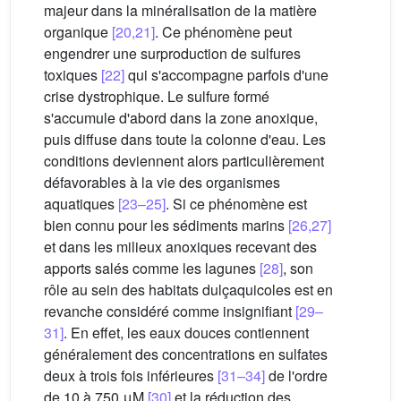
majeur dans la minéralisation de la matière
organique
[20,21]
. Ce phénomène peut
engendrer une surproduction de sulfures
toxiques
[22]
qui s'accompagne parfois d'une
crise dystrophique. Le sulfure formé
s'accumule d'abord dans la zone anoxique,
puis diffuse dans toute la colonne d'eau. Les
conditions deviennent alors particulièrement
défavorables à la vie des organismes
aquatiques
[23–25]
. Si ce phénomène est
bien connu pour les sédiments marins
[26,27]
et dans les milieux anoxiques recevant des
apports salés comme les lagunes
[28]
, son
rôle au sein des habitats dulçaquicoles est en
revanche considéré comme insignifiant
[29–
31]
. En effet, les eaux douces contiennent
généralement des concentrations en sulfates
deux à trois fois inférieures
[31–34]
de l'ordre
de 10 à 750 μM
[30]
et la réduction des