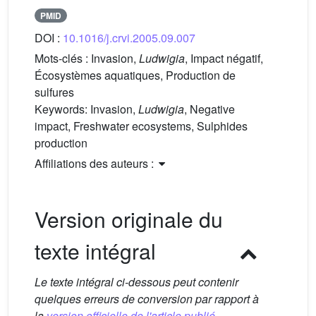
PMID
DOI :
10.1016/j.crvi.2005.09.007
Mots-clés :
Invasion,
Ludwigia
, Impact négatif,
Écosystèmes aquatiques, Production de
sulfures
Keywords:
Invasion,
Ludwigia
, Negative
impact, Freshwater ecosystems, Sulphides
production
Affiliations des auteurs :
Version originale du
texte intégral
Le texte intégral ci-dessous peut contenir
quelques erreurs de conversion par rapport à
la
version officielle de l'article publié.