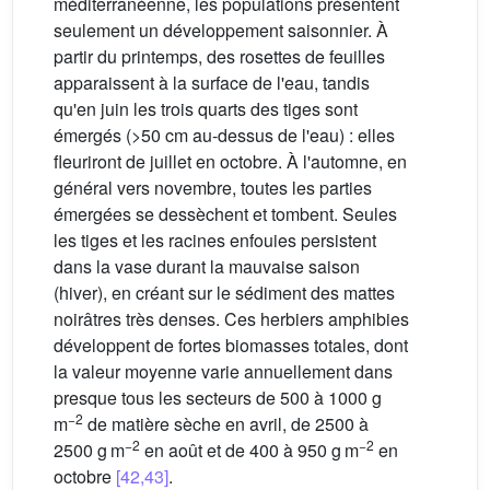
méditerranéenne, les populations présentent
seulement un développement saisonnier. À
partir du printemps, des rosettes de feuilles
apparaissent à la surface de l'eau, tandis
qu'en juin les trois quarts des tiges sont
émergés (>50 cm au-dessus de l'eau) : elles
fleuriront de juillet en octobre. À l'automne, en
général vers novembre, toutes les parties
émergées se dessèchent et tombent. Seules
les tiges et les racines enfouies persistent
dans la vase durant la mauvaise saison
(hiver), en créant sur le sédiment des mattes
noirâtres très denses. Ces herbiers amphibies
développent de fortes biomasses totales, dont
la valeur moyenne varie annuellement dans
presque tous les secteurs de 500 à 1000 g
−2
m
de matière sèche en avril, de 2500 à
−2
−2
2500 g m
en août et de 400 à 950 g m
en
octobre
[42,43]
.