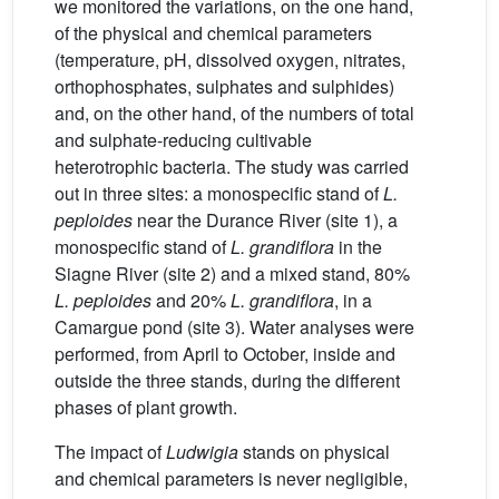
we monitored the variations, on the one hand,
of the physical and chemical parameters
(temperature, pH, dissolved oxygen, nitrates,
orthophosphates, sulphates and sulphides)
and, on the other hand, of the numbers of total
and sulphate-reducing cultivable
heterotrophic bacteria. The study was carried
out in three sites: a monospecific stand of
L.
peploides
near the Durance River (site 1), a
monospecific stand of
L. grandiflora
in the
Siagne River (site 2) and a mixed stand, 80%
L. peploides
and 20%
L. grandiflora
, in a
Camargue pond (site 3). Water analyses were
performed, from April to October, inside and
outside the three stands, during the different
phases of plant growth.
The impact of
Ludwigia
stands on physical
and chemical parameters is never negligible,