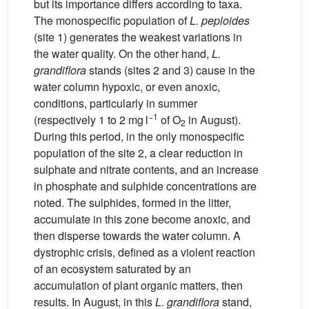
but its importance differs according to taxa.
The monospecific population of
L. peploides
(site 1) generates the weakest variations in
the water quality. On the other hand,
L.
grandiflora
stands (sites 2 and 3) cause in the
water column hypoxic, or even anoxic,
conditions, particularly in summer
−1
(respectively 1 to 2 mg l
of O
in August).
2
During this period, in the only monospecific
population of the site 2, a clear reduction in
sulphate and nitrate contents, and an increase
in phosphate and sulphide concentrations are
noted. The sulphides, formed in the litter,
accumulate in this zone become anoxic, and
then disperse towards the water column. A
dystrophic crisis, defined as a violent reaction
of an ecosystem saturated by an
accumulation of plant organic matters, then
results. In August, in this
L. grandiflora
stand,