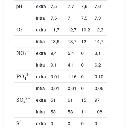
pH
extra
7,5
7,7
7,6
7,6
7,1
intra
7,5
7
7,5
7,3
6,5
O
2
extra
11,7
12,7
10,2
12,3
10,3
intra
13,6
13,7
12
14,7
14,4
NO
3
−
extra
9,4
5,4
0
3,1
4,7
intra
9,1
4,1
0
6,2
3,8
PO
4
3
−
extra
0,01
1,16
0
0,10
0,11
intra
0,01
0,01
0
0,05
0,01
SO
4
2
−
extra
51
61
15
97
91
intra
53
58
11
108
82
S
2
−
extra
0
0
0
0
0