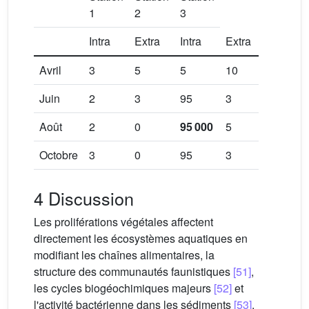
1
2
3
Intra
Extra
Intra
Extra
Intra
Ex
Avril
3
5
5
10
25
25
Juin
2
3
95
3
45
1
Août
2
0
95
000
5
450
20
Octobre
3
0
95
3
25
10
4 Discussion
Les proliférations végétales affectent
directement les écosystèmes aquatiques en
modifiant les chaînes alimentaires, la
structure des communautés faunistiques
[51]
,
les cycles biogéochimiques majeurs
[52]
et
l'activité bactérienne dans les sédiments
[53]
.