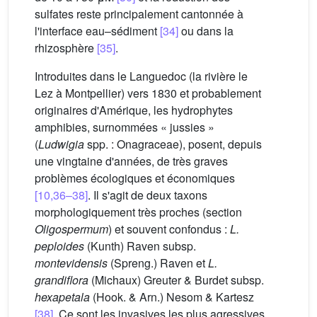
sulfates reste principalement cantonnée à
l'interface eau–sédiment
[34]
ou dans la
rhizosphère
[35]
.
Introduites dans le Languedoc (la rivière le
Lez à Montpellier) vers 1830 et probablement
originaires d'Amérique, les hydrophytes
amphibies, surnommées « jussies »
(
Ludwigia
spp. : Onagraceae), posent, depuis
une vingtaine d'années, de très graves
problèmes écologiques et économiques
[10,36–38]
. Il s'agit de deux taxons
morphologiquement très proches (section
Oligospermum
) et souvent confondus :
L.
peploides
(Kunth) Raven subsp.
montevidensis
(Spreng.) Raven et
L.
grandiflora
(Michaux) Greuter & Burdet subsp.
hexapetala
(Hook. & Arn.) Nesom & Kartesz
[38]
. Ce sont les invasives les plus agressives