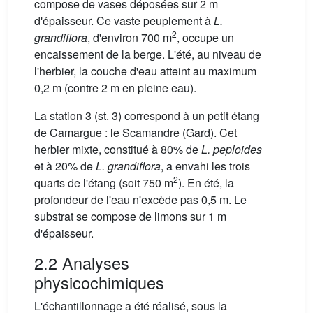
compose de vases déposées sur 2 m
d'épaisseur. Ce vaste peuplement à
L.
2
grandiflora
, d'environ 700 m
, occupe un
encaissement de la berge. L'été, au niveau de
l'herbier, la couche d'eau atteint au maximum
0,2 m (contre 2 m en pleine eau).
La station 3 (st. 3) correspond à un petit étang
de Camargue : le Scamandre (Gard). Cet
herbier mixte, constitué à 80% de
L. peploides
et à 20% de
L. grandiflora
, a envahi les trois
2
quarts de l'étang (soit 750 m
). En été, la
profondeur de l'eau n'excède pas 0,5 m. Le
substrat se compose de limons sur 1 m
d'épaisseur.
2.2 Analyses
physicochimiques
L'échantillonnage a été réalisé, sous la