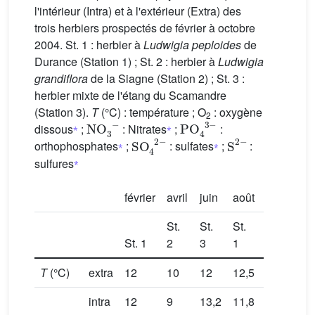
l'intérieur (Intra) et à l'extérieur (Extra) des
trois herbiers prospectés de février à octobre
2004. St. 1 : herbier à
Ludwigia peploides
de
Durance (Station 1) ; St. 2 : herbier à
Ludwigia
grandiflora
de la Siagne (Station 2) ; St. 3 :
herbier mixte de l'étang du Scamandre
(Station 3).
T
(°C) : température ; O
: oxygène
2
NO
3
−
PO
4
3
−
⁎
⁎
dissous
;
: Nitrates
;
:
SO
4
2
−
S
2
−
⁎
⁎
orthophosphates
;
: sulfates
;
:
⁎
sulfures
février
avril
juin
août
octobre
St.
St.
St.
St. 1
2
3
1
St. 2
T
(°C)
extra
12
10
12
12,5
20
intra
12
9
13,2
11,8
22