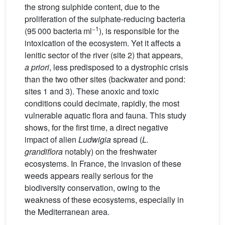
the strong sulphide content, due to the
proliferation of the sulphate-reducing bacteria
−1
(95 000 bacteria ml
), is responsible for the
intoxication of the ecosystem. Yet it affects a
lenitic sector of the river (site 2) that appears,
a priori
, less predisposed to a dystrophic crisis
than the two other sites (backwater and pond:
sites 1 and 3). These anoxic and toxic
conditions could decimate, rapidly, the most
vulnerable aquatic flora and fauna. This study
shows, for the first time, a direct negative
impact of alien
Ludwigia
spread (
L.
grandiflora
notably) on the freshwater
ecosystems. In France, the invasion of these
weeds appears really serious for the
biodiversity conservation, owing to the
weakness of these ecosystems, especially in
the Mediterranean area.