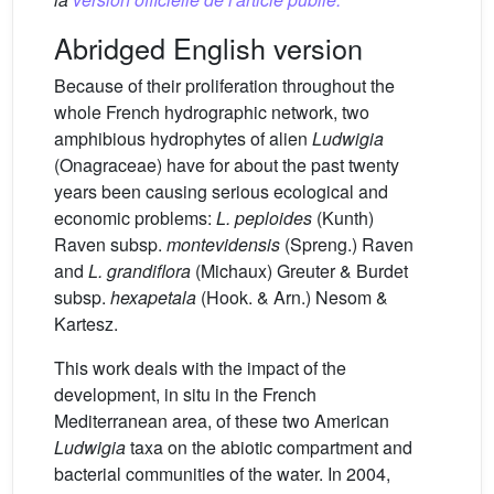
Abridged English version
Because of their proliferation throughout the
whole French hydrographic network, two
amphibious hydrophytes of alien
Ludwigia
(Onagraceae) have for about the past twenty
years been causing serious ecological and
economic problems:
L. peploides
(Kunth)
Raven subsp.
montevidensis
(Spreng.) Raven
and
L. grandiflora
(Michaux) Greuter & Burdet
subsp.
hexapetala
(Hook. & Arn.) Nesom &
Kartesz.
This work deals with the impact of the
development, in situ in the French
Mediterranean area, of these two American
Ludwigia
taxa on the abiotic compartment and
bacterial communities of the water. In 2004,