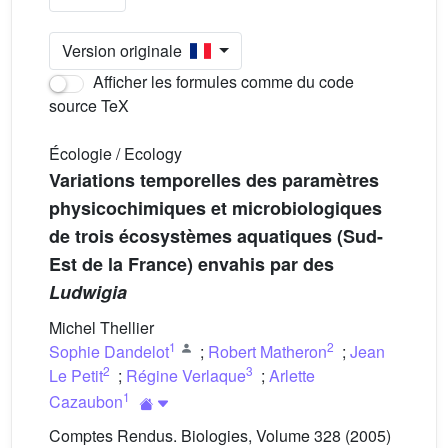
Version originale
Afficher les formules comme du code
source TeX
Écologie / Ecology
Variations temporelles des paramètres
physicochimiques et microbiologiques
de trois écosystèmes aquatiques (Sud-
Est de la France) envahis par des
Ludwigia
Michel Thellier
1
2
Sophie Dandelot
;
Robert Matheron
;
Jean
2
3
Le Petit
;
Régine Verlaque
;
Arlette
1
Cazaubon
Comptes Rendus. Biologies, Volume 328 (2005)