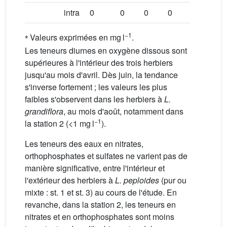
intra
0
0
0
0
0
⁎
−1
Valeurs exprimées en mg l
.
Les teneurs diurnes en oxygène dissous sont
supérieures à l'intérieur des trois herbiers
jusqu'au mois d'avril. Dès juin, la tendance
s'inverse fortement ; les valeurs les plus
faibles s'observent dans les herbiers à
L.
grandiflora
, au mois d'août, notamment dans
−1
la station 2 (<1 mg l
).
Les teneurs des eaux en nitrates,
orthophosphates et sulfates ne varient pas de
manière significative, entre l'intérieur et
l'extérieur des herbiers à
L. peploides
(pur ou
mixte : st. 1 et st. 3) au cours de l'étude. En
revanche, dans la station 2, les teneurs en
nitrates et en orthophosphates sont moins