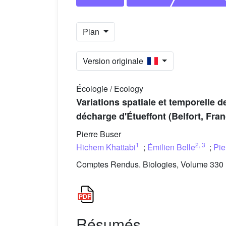
Plan
Version originale
Écologie / Ecology
Variations spatiale et temporelle 
décharge d'Étueffont (Belfort, Fran
Pierre Buser
1
2
,
3
Hichem Khattabi
;
Émilien Belle
;
Pie
Comptes Rendus. Biologies, Volume 330 (
Résumés