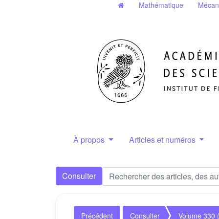
Mathématique
Mécan
À propos
Articles et numéros
Consulter
Précédent
Consulter
Volume 330 