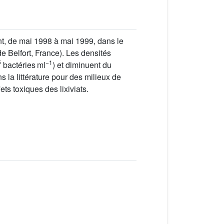
t, de mai 1998 à mai 1999, dans le
de Belfort, France). Les densités
−1
bactéries ml
) et diminuent du
 la littérature pour des milieux de
s toxiques des lixiviats.