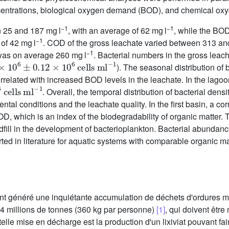
oncentrations, biological oxygen demand (BOD), and chemical 
−1
−1
n 25 and 187 mg l
, with an average of 62 mg l
, while the BOD
−1
of 42 mg l
. COD of the gross leachate varied between 313 an
−1
 was on average 260 mg l
. Bacterial numbers in the gross leac
0
6
±
0.12
×
10
6
cells
ml
−1
). The seasonal distribution o
rrelated with increased BOD levels in the leachate. In the lago
6
cells
ml
−1
. Overall, the temporal distribution of bacterial den
al conditions and the leachate quality. In the first basin, a c
 which is an index of the biodegradability of organic matter. Th
dfill in the development of bacterioplankton. Bacterial abundan
ted in literature for aquatic systems with comparable organic ma
 ont généré une inquiétante accumulation de déchets d'ordures
,4 millions de tonnes (360 kg par personne)
[1]
, qui doivent êtr
elle mise en décharge est la production d'un lixiviat pouvant f