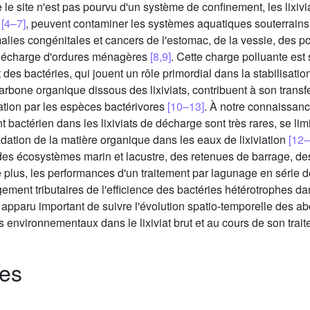
 le site n'est pas pourvu d'un système de confinement, les lixiv
s
[4–7]
, peuvent contaminer les systèmes aquatiques souterrains 
alies congénitales et cancers de l'estomac, de la vessie, des 
e décharge d'ordures ménagères
[8,9]
. Cette charge polluante est
es bactéries, qui jouent un rôle primordial dans la stabilisatio
arbone organique dissous des lixiviats, contribuent à son transfe
dation par les espèces bactérivores
[10–13]
. À notre connaissance
actérien dans les lixiviats de décharge sont très rares, se limit
dation de la matière organique dans les eaux de lixiviation
[12–
des écosystèmes marin et lacustre, des retenues de barrage, de
e plus, les performances d'un traitement par lagunage en série d
gement tributaires de l'efficience des bactéries hétérotrophes d
st apparu important de suivre l'évolution spatio-temporelle des
s environnementaux dans le lixiviat brut et au cours de son trai
des