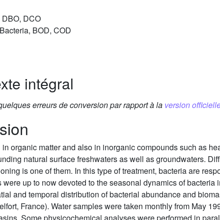
es, DBO, DCO
, Bacteria, BOD, COD
xte intégral
 quelques erreurs de conversion par rapport à la
version officielle
sion
ich in organic matter and also in inorganic compounds such as 
unding natural surface freshwaters as well as groundwaters. Dif
ooning is one of them. In this type of treatment, bacteria are resp
s were up to now devoted to the seasonal dynamics of bacteria i
spatial and temporal distribution of bacterial abundance and biom
e Belfort, France). Water samples were taken monthly from May 1
asins. Some physicochemical analyses were performed in paralle