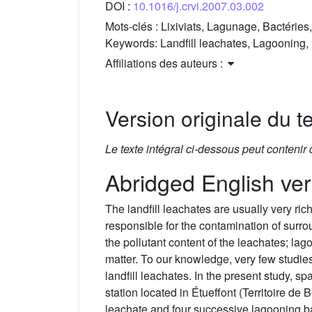
DOI :
10.1016/j.crvi.2007.03.002
Mots-clés :
Lixiviats, Lagunage, Bactéri
Keywords:
Landfill leachates, Lagooning
Affiliations des auteurs :
Version originale du te
Le texte intégral ci-dessous peut contenir
Abridged English ver
The landfill leachates are usually very r
responsible for the contamination of surro
the pollutant content of the leachates; lag
matter. To our knowledge, very few studie
landfill leachates. In the present study, 
station located in Étueffont (Territoire d
leachate and four successive lagooning b