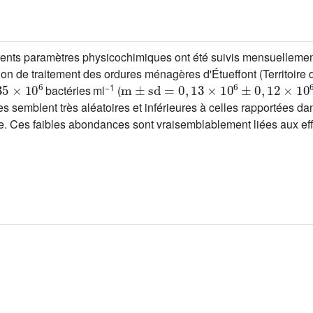
érents paramètres physicochimiques ont été suivis mensuellemen
tation de traitement des ordures ménagères d'Étueffont (Territoire 
35
×
10
6
m
±
sd
=
0
,
13
×
10
6
±
0
,
12
×
10
6
−1
bactéries ml
(
semblent très aléatoires et inférieures à celles rapportées dans
 Ces faibles abondances sont vraisemblablement liées aux effet