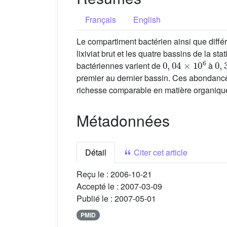
Français
English
Le compartiment bactérien ainsi que diff
lixiviat brut et les quatre bassins de la s
0
,
04
×
10
6
0
,
bactériennes varient de
à
premier au dernier bassin. Ces abondances 
richesse comparable en matière organique.
Métadonnées
Détail
Citer cet article
Reçu le :
2006-10-21
Accepté le :
2007-03-09
Publié le :
2007-05-01
PMID