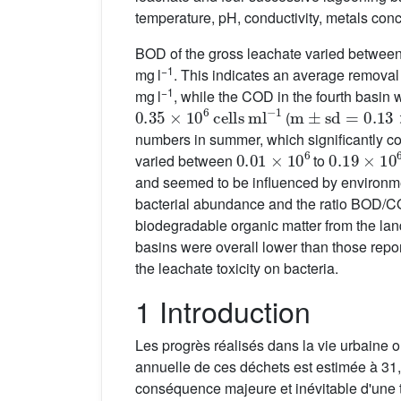
temperature, pH, conductivity, metals c
BOD of the gross leachate varied betwee
−1
mg l
. This indicates an average removal 
−1
mg l
, while the COD in the fourth basin
0.35
×
10
6
cells
ml
−1
m
±
sd
=
0.13
×
1
(
numbers in summer, which significantly co
0.01
×
10
6
0.19
×
10
varied between
to
and seemed to be influenced by environment
bacterial abundance and the ratio BOD/COD,
biodegradable organic matter from the lan
basins were overall lower than those repor
the leachate toxicity on bacteria.
1 Introduction
Les progrès réalisés dans la vie urbaine
annuelle de ces déchets est estimée à 31
conséquence majeure et inévitable d'une t