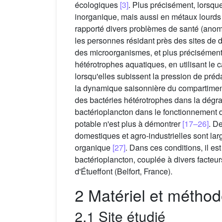
écologiques
[3]
. Plus précisément, lorsque
inorganique, mais aussi en métaux lourd
rapporté divers problèmes de santé (anom
les personnes résidant près des sites d
des microorganismes, et plus précisément d
hétérotrophes aquatiques, en utilisant le c
lorsqu'elles subissent la pression de pré
la dynamique saisonnière du compartiment b
des bactéries hétérotrophes dans la dégra
bactérioplancton dans le fonctionnement 
potable n'est plus à démontrer
[17–26]
. D
domestiques et agro-industrielles sont lar
organique
[27]
. Dans ces conditions, il e
bactérioplancton, couplée à divers facteur
d'Étueffont (Belfort, France).
2 Matériel et métho
2.1 Site étudié