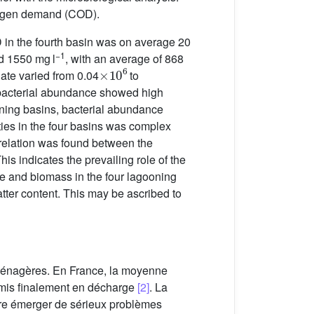
oxygen demand (COD).
 in the fourth basin was on average 20
−1
d 1550 mg l
, with an average of 868
×
10
6
hate varied from 0.04
to
f bacterial abundance showed high
oning basins, bacterial abundance
sities in the four basins was complex
orrelation was found between the
is indicates the prevailing role of the
ce and biomass in the four lagooning
tter content. This may be ascribed to
 ménagères. En France, la moyenne
e mis finalement en décharge
[2]
. La
aire émerger de sérieux problèmes