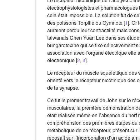
Le récepteur nicotinique de l’acétylcholin
électrophysiologistes et pharmacologues l
cela était impossible. La solution fut de 
des poissons Torpille ou Gymnote [
1
]. Or
auraient perdu leur contractilité mais con
taiwanais Chen Yuan Lee dans ses études s
bungarotoxine qui se fixe sélectivement su
association avec l’organe électrique elle 
électronique [
2
,
3
].
Le récepteur du muscle squelettique des 
orienté vers le récepteur nicotinique des 
de la synapse.
Ce fut le premier travail de John sur le r
musculaires, la première démonstration d
était réalisée même en l’absence du nerf 
compréhension des premières étapes du dé
métabolique de ce récepteur, présent sur 
reposait sur l’incorporation d’un acide am