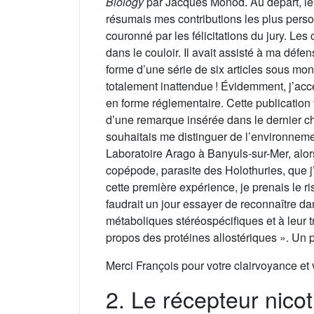
Biology
par Jacques Monod. Au départ, le m
résumais mes contributions les plus person
couronné par les félicitations du jury. Le
dans le couloir. Il avait assisté à ma défe
forme d’une série de six articles sous m
totalement inattendue ! Évidemment, j’acc
en forme réglementaire. Cette publication
d’une remarque insérée dans le dernier ch
souhaitais me distinguer de l’environneme
Laboratoire Arago à Banyuls-sur-Mer, alors
copépode, parasite des Holothuries, que 
cette première expérience, je prenais le ris
faudrait un jour essayer de reconnaître 
métaboliques stéréospécifiques et à leur
propos des protéines allostériques ». Un pr
Merci François pour votre clairvoyance et 
2. Le récepteur nicot