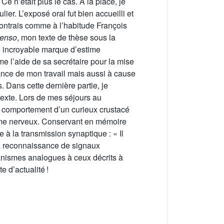
 n’était plus le cas. A la place, je
r. L’exposé oral fut bien accueilli et
ncontrais comme à l’habitude François
tenso
, mon texte de thèse sous la
incroyable marque d’estime
e l’aide de sa secrétaire pour la mise
sance de mon travail mais aussi à cause
Dans cette dernière partie, je
texte. Lors de mes séjours au
au comportement d’un curieux crustacé
tème nerveux. Conservant en mémoire
e à la transmission synaptique : « Il
la reconnaissance de signaux
anismes analogues à ceux décrits à
e d’actualité !