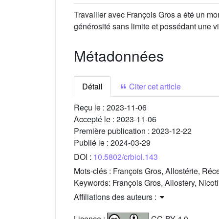
Travailler avec François Gros a été un mom
générosité sans limite et possédant une v
Métadonnées
Détail
Citer cet article
Reçu le :
2023-11-06
Accepté le :
2023-11-06
Première publication :
2023-12-22
Publié le :
2024-03-29
DOI :
10.5802/crbiol.143
Mots-clés :
François Gros, Allostérie, Réc
Keywords:
François Gros, Allostery, Nicot
Affiliations des auteurs :
Licence :
CC-BY 4.0