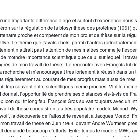
u’une importante différence d’âge et surtout d’expérience nous s
ron sur la régulation de la biosynthèse des protéines (1961) qui 
artenaire proche et compétent de mon projet de thèse sur la régu
tive. Le thème que j’avais choisi parmi d’autres (principalement 
istement n’attirait pas l’attention de mes maitres comme je l’es
de moindre importance scientifique que celui sur lequel il travaill
rès de mon travail de thèse). La rencontre avec François fut d
ma recherche et m’encourageait très fortement à réussir dans un tra
enais régulièrement au courant de mes progrès mais aussi de mes 
it trop souvent entre scientifiques même proches. Vint le mom
ui donnait l’opportunité de prendre ses distances vis-à-vis de F
icon qui fit long feu. François Gros suivait toujours avec un in
travail de thèse conduisirent au très populaire modèle Mono
off, la découverte de l’allostérie revenait à Jacques Monod. Fra
 mon travail de thèse en Juin 1964, devant André Wurmser, prés
vait demandé beaucoup d’efforts. Entre temps le modèle MWC av