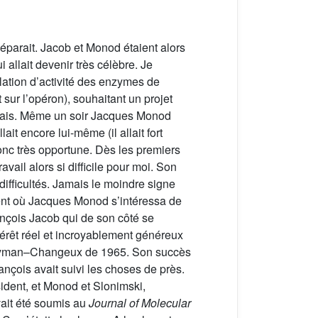
éparait. Jacob et Monod étaient alors
allait devenir très célèbre. Je
lation d’activité des enzymes de
sur l’opéron), souhaitant un projet
pérais. Même un soir Jacques Monod
ait encore lui-même (il allait fort
onc très opportune. Dès les premiers
vail alors si difficile pour moi. Son
difficultés. Jamais le moindre signe
ent où Jacques Monod s’intéressa de
rançois Jacob qui de son côté se
térêt réel et incroyablement généreux
d–Wyman–Changeux de 1965. Son succès
nçois avait suivi les choses de près.
ident, et Monod et Slonimski,
ait été soumis au
Journal of Molecular