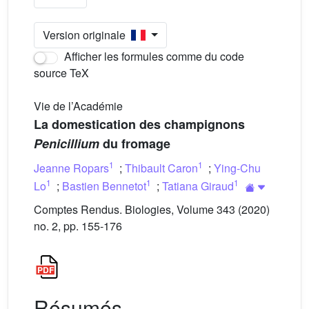
Version originale
Afficher les formules comme du code
source TeX
Vie de l’Académie
La domestication des champignons
Penicillium
du fromage
1
1
Jeanne Ropars
;
Thibault Caron
;
Ying-Chu
1
1
1
Lo
;
Bastien Bennetot
;
Tatiana Giraud
Comptes Rendus. Biologies, Volume 343 (2020)
no. 2, pp. 155-176
Résumés