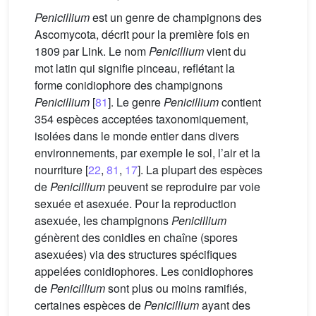
Penicillium
est un genre de champignons des
Ascomycota, décrit pour la première fois en
1809 par Link. Le nom
Penicillium
vient du
mot latin qui signifie pinceau, reflétant la
forme conidiophore des champignons
Penicillium
[
81
]. Le genre
Penicillium
contient
354 espèces acceptées taxonomiquement,
isolées dans le monde entier dans divers
environnements, par exemple le sol, l’air et la
nourriture [
22
,
81
,
17
]. La plupart des espèces
de
Penicillium
peuvent se reproduire par voie
sexuée et asexuée. Pour la reproduction
asexuée, les champignons
Penicillium
génèrent des conidies en chaîne (spores
asexuées) via des structures spécifiques
appelées conidiophores. Les conidiophores
de
Penicillium
sont plus ou moins ramifiés,
certaines espèces de
Penicillium
ayant des