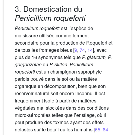
3. Domestication du
Penicillium roqueforti
Penicillium roqueforti
est l’espèce de
moisissure utilisée comme ferment
secondaire pour la production de Roquefort et
de tous les fromages bleus [
9
,
74
,
14
], avec
plus de 16 synonymes tels que
P. glaucum, P.
gorgonzolae
ou
P. stilton. Penicillium
roqueforti
est un champignon saprophyte
parfois trouvé dans le sol ou la matière
organique en décomposition, bien que son
réservoir naturel soit encore inconnu. Il est
fréquemment isolé à partir de matières
végétales mal stockées dans des conditions
micro-aérophiles telles que l’ensilage, où il
peut produire des toxines ayant des effets
néfastes sur le bétail ou les humains [
65
,
64
,