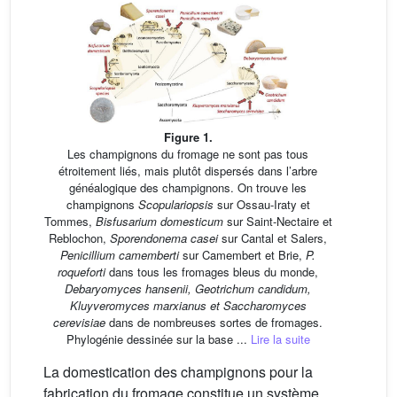
Figure 1.
Les champignons du fromage ne sont pas tous
étroitement liés, mais plutôt dispersés dans l’arbre
généalogique des champignons. On trouve les
champignons
Scopulariopsis
sur Ossau-Iraty et
Tommes,
Bisfusarium domesticum
sur Saint-Nectaire et
Reblochon,
Sporendonema casei
sur Cantal et Salers,
Penicillium camemberti
sur Camembert et Brie,
P.
roqueforti
dans tous les fromages bleus du monde,
Debaryomyces hansenii, Geotrichum candidum,
Kluyveromyces marxianus et Saccharomyces
cerevisiae
dans de nombreuses sortes de fromages.
Phylogénie dessinée sur la base ...
Lire la suite
La domestication des champignons pour la
fabrication du fromage constitue un système