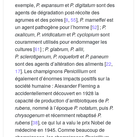
exemple,
P. expansum
et
P. digitatum
sont des
agents de dégradation post-récolte des
agrumes et des poires [
8
,
55
],
P. marneffei
est
un agent pathogène pour l’homme [
52
] ;
P.
oxalicum
,
P. viridicatum
et
P. cyclopium
sont
couramment utilisés pour endommager les
cultures [
61
] ;
P. glabrum, P. allii,
P. sclerotigenum, P. roqueforti
et
P. paneum
sont des agents d’altération des aliments [
22
,
17
]. Les champignons
Penicillium
ont
également d’énormes impacts positifs sur la
société humaine : Alexander Fleming a
accidentellement découvert en 1928 la
capacité de production d’antibiotiques de
P.
rubens
, nommé à l’époque
P. notatum
, puis
P.
chrysogenum
et récemment rebaptisé
P.
rubens
[
38
], ce qui lui a valu le prix Nobel de
médecine en 1945. Comme beaucoup de