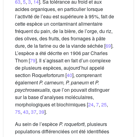
63
,
5
,
3
,
14
]. Sa tolérance au froid et aux
acides organiques, en particulier lorsque
l’activité de l’eau est supérieure à 95%, fait de
cette espèce un contaminant alimentaire
fréquent du pain, de la bière, de l’orge, du riz,
des olives, des fruits, des fromages à pâte
dure, de la farine ou de la viande séchée [
69
].
L’espèce a été décrite en 1906 par Charles
Thom [
79
]. Il s’agissait en fait d’un complexe
de plusieurs espèces, aujourd’hui appelé
section Roquefortorum [
40
], comprenant
également
P. carneum, P. paneum
et
P.
psychrosexualis
, que l’on pouvait distinguer
sur la base d’analyses moléculaires,
morphologiques et biochimiques [
24
,
7
,
25
,
75
,
43
,
37
,
39
].
Au sein de l’espèce
P. roqueforti,
plusieurs
populations différenciées ont été identifiées