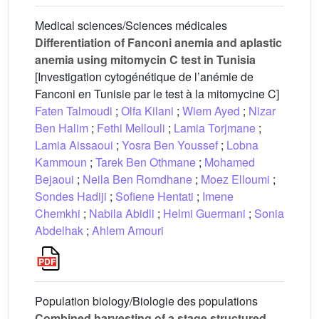
Medical sciences/Sciences médicales
Differentiation of Fanconi anemia and aplastic
anemia using mitomycin C test in Tunisia
[Investigation cytogénétique de l’anémie de
Fanconi en Tunisie par le test à la mitomycine C]
Faten Talmoudi
;
Olfa Kilani
;
Wiem Ayed
;
Nizar
Ben Halim
;
Fethi Mellouli
;
Lamia Torjmane
;
Lamia Aissaoui
;
Yosra Ben Youssef
;
Lobna
Kammoun
;
Tarek Ben Othmane
;
Mohamed
Bejaoui
;
Neila Ben Romdhane
;
Moez Elloumi
;
Sondes Hadiji
;
Sofiene Hentati
;
Imene
Chemkhi
;
Nabila Abidli
;
Helmi Guermani
;
Sonia
Abdelhak
;
Ahlem Amouri
Population biology/Biologie des populations
Combined harvesting of a stage structured