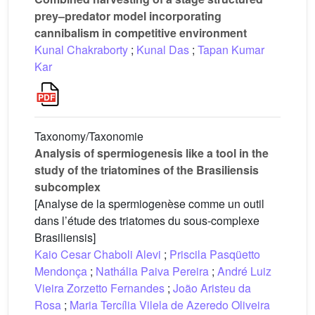
prey–predator model incorporating
cannibalism in competitive environment
Kunal Chakraborty
;
Kunal Das
;
Tapan Kumar
Kar
Taxonomy/Taxonomie
Analysis of spermiogenesis like a tool in the
study of the triatomines of the Brasiliensis
subcomplex
[Analyse de la spermiogenèse comme un outil
dans l’étude des triatomes du sous-complexe
Brasiliensis]
Kaio Cesar Chaboli Alevi
;
Priscila Pasqüetto
Mendonça
;
Nathália Paiva Pereira
;
André Luiz
Vieira Zorzetto Fernandes
;
João Aristeu da
Rosa
;
Maria Tercília Vilela de Azeredo Oliveira