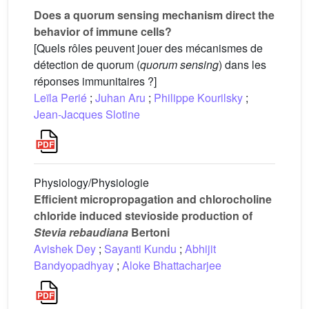
Does a quorum sensing mechanism direct the
behavior of immune cells?
[Quels rôles peuvent jouer des mécanismes de
détection de quorum (
quorum sensing
) dans les
réponses immunitaires ?]
Leïla Perié
;
Juhan Aru
;
Philippe Kourilsky
;
Jean-Jacques Slotine
Physiology/Physiologie
Efficient micropropagation and chlorocholine
chloride induced stevioside production of
Stevia rebaudiana
Bertoni
Avishek Dey
;
Sayanti Kundu
;
Abhijit
Bandyopadhyay
;
Aloke Bhattacharjee