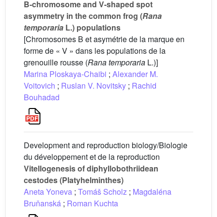
B-chromosome and V-shaped spot
asymmetry in the common frog (
Rana
temporaria
L.) populations
[Chromosomes B et asymétrie de la marque en
forme de « V » dans les populations de la
grenouille rousse (
Rana temporaria
L.)]
Marina Ploskaya-Chaibi
;
Alexander M.
Voitovich
;
Ruslan V. Novitsky
;
Rachid
Bouhadad
Development and reproduction biology/Biologie
du développement et de la reproduction
Vitellogenesis of diphyllobothriidean
cestodes (Platyhelminthes)
Aneta Yoneva
;
Tomáš Scholz
;
Magdaléna
Bruňanská
;
Roman Kuchta