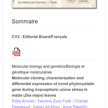
Sommaire
CV2 - Editorial Board/Français
Molecular biology and genetics/Biologie et
génétique moléculaires
Molecular cloning, characterization and
differential expression of novel phytocystatin
gene during tropospheric ozone stress in
maize (
Zea mays
) leaves
Rafiq Ahmad
;
Yasmine Zuily-Fodil
;
Chantal
Passaquet
;
Sabaz Ali Khan
;
Anne Repellin