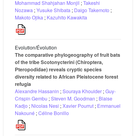
Mohammad Shahjahan Monjil
;
Takeshi
Nozawa
;
Yusuke Shibata
;
Daigo Takemoto
;
Makoto Ojika
;
Kazuhito Kawakita
Evolution/Évolution
The comparative phylogeography of fruit bats
of the tribe Scotonycterini (Chiroptera,
Pteropodidae) reveals cryptic species
diversity related to African Pleistocene forest
refugia
Alexandre Hassanin
;
Souraya Khouider
;
Guy-
Crispin Gembu
;
Steven M. Goodman
;
Blaise
Kadjo
;
Nicolas Nesi
;
Xavier Pourrut
;
Emmanuel
Nakouné
;
Céline Bonillo