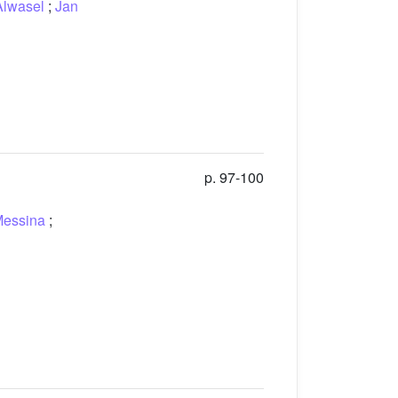
Alwasel
;
Jan
p. 97-100
Messina
;