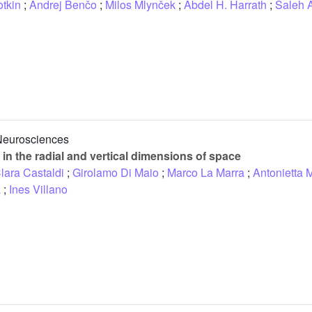
otkin
;
Andrej Benčo
;
Milos Mlynček
;
Abdel H. Harrath
;
Saleh 
Neurosciences
 in the radial and vertical dimensions of space
lara Castaldi
;
Girolamo Di Maio
;
Marco La Marra
;
Antonietta 
a
;
Ines Villano