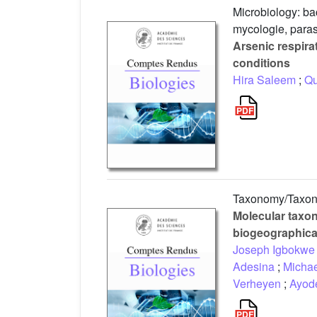
Microbiology: bac
mycologie, parasi
Arsenic respira
conditions
Hira Saleem
;
Qu
Taxonomy/Taxo
Molecular taxo
biogeographical
Joseph Igbokwe
Adesina
;
Michae
Verheyen
;
Ayode