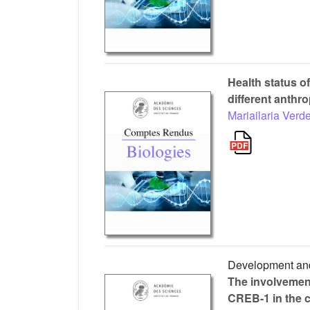
Health status of
different anthr
Mariailaria Ver
Development and 
The involvement
CREB-1 in the c