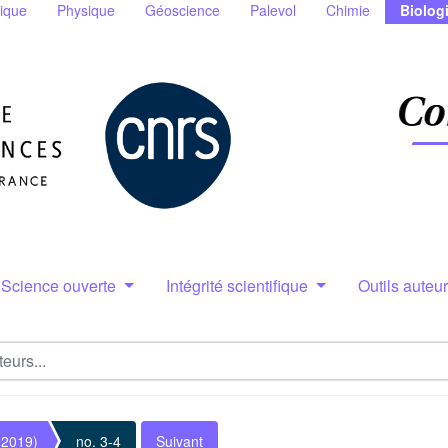
ique
Physique
Géoscience
Palevol
Chimie
Biolog
Science ouverte
Intégrité scientifique
Outils auteu
(2019)
no. 3-4
Suivant