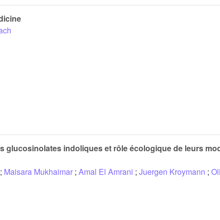
dicine
ach
 glucosinolates indoliques et rôle écologique de leurs mod
;
Maisara Mukhaimar
;
Amal El Amrani
;
Juergen Kroymann
;
Ol