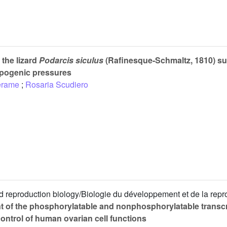
 the lizard
Podarcis siculus
(Rafinesque-Schmaltz, 1810) su
opogenic pressures
derame
;
Rosaria Scudiero
reproduction biology/Biologie du développement et de la repr
 of the phosphorylatable and nonphosphorylatable transcri
ontrol of human ovarian cell functions