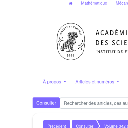
Mathématique
Mécan
À propos
Articles et numéros
Consulter
Précédent
Consulter
Volume 342 