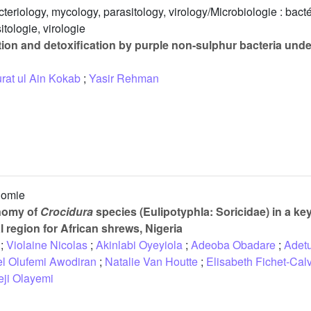
teriology, mycology, parasitology, virology/Microbiologie : bacté
tologie, virologie
tion and detoxification by purple non-sulphur bacteria und
rat ul Ain Kokab
;
Yasir Rehman
nomie
nomy of
Crocidura
species (Eulipotyphla: Soricidae) in a ke
 region for African shrews, Nigeria
;
Violaine Nicolas
;
Akinlabi Oyeyiola
;
Adeoba Obadare
;
Adetu
l Olufemi Awodiran
;
Natalie Van Houtte
;
Elisabeth Fichet-Cal
ji Olayemi