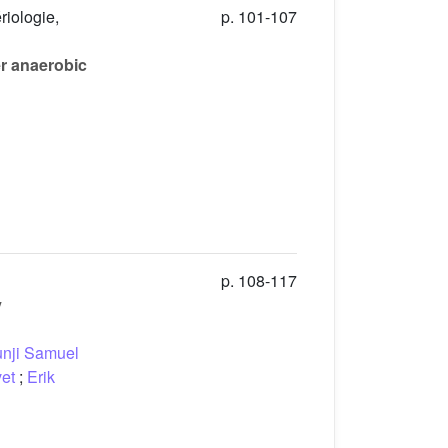
riologie,
p. 101-107
er anaerobic
p. 108-117
y
nji Samuel
vet
;
Erik