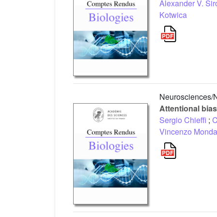
Alexander V. Sir
Kotwica
Neurosciences/
Attentional bias
Sergio Chieffi
;
C
Vincenzo Mond