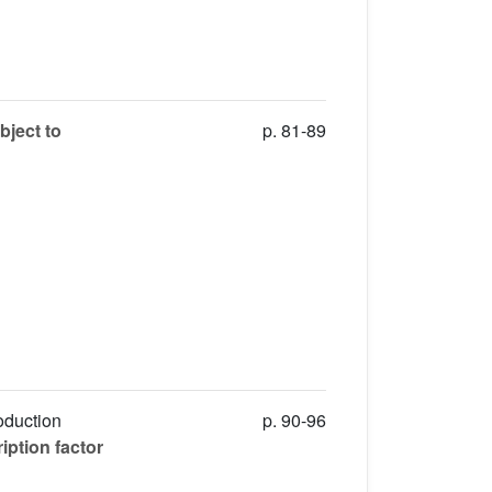
bject to
p. 81-89
oduction
p. 90-96
ption factor